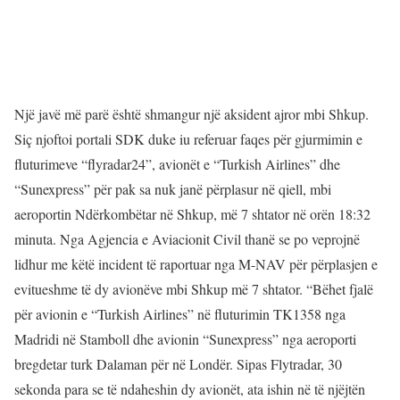
Një javë më parë është shmangur një aksident ajror mbi Shkup.
Siç njoftoi portali SDK duke iu referuar faqes për gjurmimin e
fluturimeve “flyradar24”, avionët e “Turkish Airlines” dhe
“Sunexpress” për pak sa nuk janë përplasur në qiell, mbi
aeroportin Ndërkombëtar në Shkup, më 7 shtator në orën 18:32
minuta. Nga Agjencia e Aviacionit Civil thanë se po veprojnë
lidhur me këtë incident të raportuar nga M-NAV për përplasjen e
evitueshme të dy avionëve mbi Shkup më 7 shtator. “Bëhet fjalë
për avionin e “Turkish Airlines” në fluturimin TK1358 nga
Madridi në Stamboll dhe avionin “Sunexpress” nga aeroporti
bregdetar turk Dalaman për në Londër. Sipas Flytradar, 30
sekonda para se të ndaheshin dy avionët, ata ishin në të njëjtën