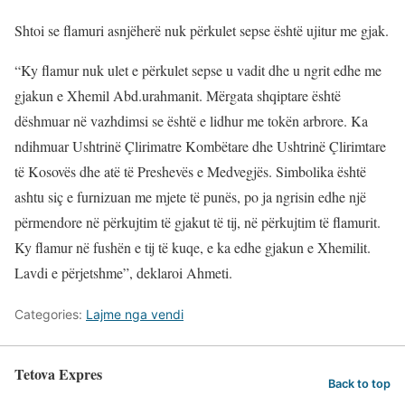
Shtoi se flamuri asnjëherë nuk përkulet sepse është ujitur me gjak.
“Ky flamur nuk ulet e përkulet sepse u vadit dhe u ngrit edhe me
gjakun e Xhemil Abd.urahmanit. Mërgata shqiptare është
dëshmuar në vazhdimsi se është e lidhur me tokën arbrore. Ka
ndihmuar Ushtrinë Çlirimatre Kombëtare dhe Ushtrinë Çlirimtare
të Kosovës dhe atë të Preshevës e Medvegjës. Simbolika është
ashtu siç e furnizuan me mjete të punës, po ja ngrisin edhe një
përmendore në përkujtim të gjakut të tij, në përkujtim të flamurit.
Ky flamur në fushën e tij të kuqe, e ka edhe gjakun e Xhemilit.
Lavdi e përjetshme”, deklaroi Ahmeti.
Categories:
Lajme nga vendi
Tetova Expres
Back to top