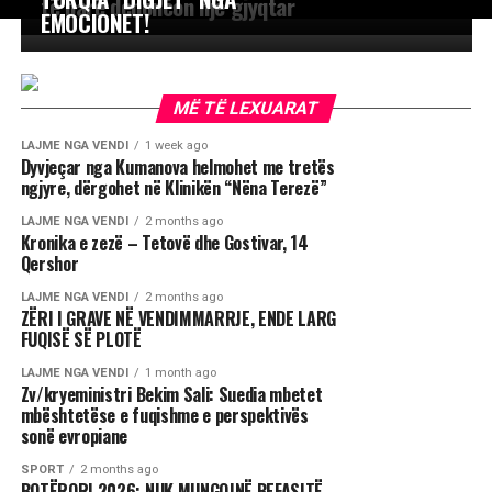
të parë denoncon një gjyqtar
EMOCIONET!
MË TË LEXUARAT
LAJME NGA VENDI
1 week ago
Dyvjeçar nga Kumanova helmohet me tretës
ngjyre, dërgohet në Klinikën “Nëna Terezë”
LAJME NGA VENDI
2 months ago
Kronika e zezë – Tetovë dhe Gostivar, 14
Qershor
LAJME NGA VENDI
2 months ago
ZËRI I GRAVE NË VENDIMMARRJE, ENDE LARG
FUQISË SË PLOTË
LAJME NGA VENDI
1 month ago
Zv/kryeministri Bekim Sali: Suedia mbetet
mbështetëse e fuqishme e perspektivës
sonë evropiane
SPORT
2 months ago
BOTËRORI 2026: NUK MUNGOJNË BEFASITË