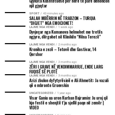
Gjykata Kushtetuese për herë të parë denoncon
një gjyqtar
SPORT
43 minutes ago
SALAH MBËRRIN NË TRABZON – TURQIA
“DIGJET” NGA EMOCIONET!
LAJME NGA VENDI
1 week ago
Dyvjeçar nga Kumanova helmohet me tretës
ngjyre, dërgohet në Klinikën “Nëna Terezë”
LAJME NGA VENDI
2 months ago
Kronika e zezë – Tetovë dhe Gostivar, 14
Qershor
LAJME NGA VENDI
2 months ago
ZËRI I GRAVE NË VENDIMMARRJE, ENDE LARG
FUQISË SË PLOTË
LAJME NGA VENDI
3 months ago
Azizi zbulon dyfytyrësinë e Ali Ahmetit: Ja vazali
që e mbronte Gruevskin
UNCATEGORIZED
1 year ago
Visar Ganiu ua uron Kurban Bajramin: Ju uroj që
kjo festë e shenjtë t’ju sjellë paqe në zemër |
VIDEO