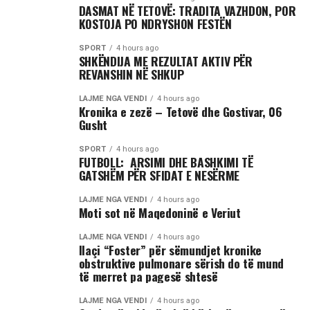
DASMAT NË TETOVË: TRADITA VAZHDON, POR
KOSTOJA PO NDRYSHON FESTËN
SPORT
4 hours ago
SHKËNDIJA ME REZULTAT AKTIV PËR
REVANSHIN NË SHKUP
LAJME NGA VENDI
4 hours ago
Kronika e zezë – Tetovë dhe Gostivar, 06
Gusht
SPORT
4 hours ago
FUTBOLL: ARSIMI DHE BASHKIMI TË
GATSHËM PËR SFIDAT E NESËRME
LAJME NGA VENDI
4 hours ago
Moti sot në Maqedoninë e Veriut
LAJME NGA VENDI
4 hours ago
Ilaçi “Foster” për sëmundjet kronike
obstruktive pulmonare sërish do të mund
të merret pa pagesë shtesë
LAJME NGA VENDI
4 hours ago