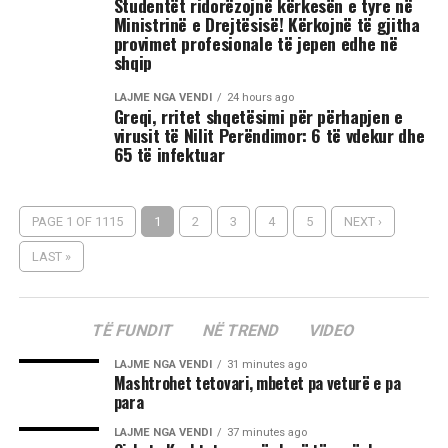
Studentët ridorëzojnë kërkesën e tyre në
Ministrinë e Drejtësisë! Kërkojnë të gjitha
provimet profesionale të jepen edhe në
shqip
LAJME NGA VENDI
24 hours ago
Greqi, rritet shqetësimi për përhapjen e
virusit të Nilit Perëndimor: 6 të vdekur dhe
65 të infektuar
PAGE 1 OF 1115
1
2
3
4
5
NEXT ›
LAST »
TË FUNDIT
NË TREND
VIDEO
LAJME NGA VENDI
31 minutes ago
Mashtrohet tetovari, mbetet pa veturë e pa
para
LAJME NGA VENDI
37 minutes ago