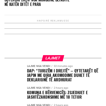
NË KATËR DITËT E PARA
HAPSIRË REKLAMUESE
LAJMET
LAJME NGA VENDI
53 minutes ago
DAP: “TURIZËM I DREJTË” – QYTETARËT QË
JAPIN ME QIRA AKOMODIME DUHET TË
DEKLAROJNË TË ARDHURAT
LAJME NGA VENDI
2 hours ago
KOMUNA E BËRVENICËS: ZGJEDHJET E
JASHTËZAKONSHME MË 18 TETOR
LAJME NGA VENDI
2 hours ago