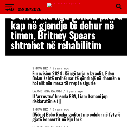
SHOW BIZ
Data:
08/08/2026
U arrestua nga policia pasi u
kap në gjendje të dehur në
timon, Britney Spears
shtrohet në rehabilitim
SHOW BIZ
2 years ago
Eurovision 2024: Këngëtarja e Izraelit, Eden
Golan është urdhëruar të qëndrojë në dhomën e
hotelit nën masa të rrepta sigurie
LAJME NGA RAJONI
2 years ago
U ‘arrestua’ brenda BBV, Liam Osmani jep
deklaratën e tij
SHOW BIZ
3 years ago
(Video) Bebe Rexha goditet me celular në fytyrë
gjatë koncertit në Nju Jork