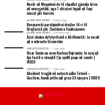
Nesër në Maqedoni do të shpallet gjendje krize
në energjetikë, nga 1 shtatori hyjnë në fuqi
masat për kursim
LAJME NGA VENDI
4 years ago
Kovaçevski paralajmëroi drejtor të ri të
Drejtorisë për Zbatimin e Sanksioneve
LAJME NGA VENDI
3 months ago
Azizi zbulon dyfytyrësinë e Ali Ahmetit: Ja vazali
që e mbronte Gruevskin
UNCATEGORIZED
1 year ago
Visar Ganiu ua uron Kurban Bajramin: Ju uroj që
kjo festë e shenjtë t’ju sjellë paqe në zemër |
VIDEO
UNCATEGORIZED
1 year ago
Aksident tragjik në autostradën Tetovë –
Gostivar, humb jetën një grua 33 vjeçare | VIDEO