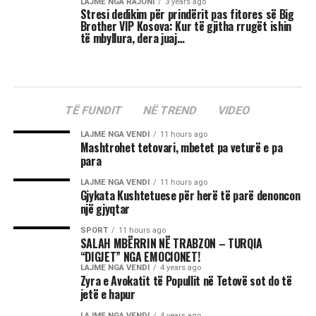
LAJME NGA RAJONI
3 years ago
Stresi dedikim për prindërit pas fitores së Big
Brother VIP Kosova: Kur të gjitha rrugët ishin
të mbyllura, dera juaj…
TË FUNDIT
NË TREND
VIDEO
LAJME NGA VENDI
11 hours ago
Mashtrohet tetovari, mbetet pa veturë e pa
para
LAJME NGA VENDI
11 hours ago
Gjykata Kushtetuese për herë të parë denoncon
një gjyqtar
SPORT
11 hours ago
SALAH MBËRRIN NË TRABZON – TURQIA
“DIGJET” NGA EMOCIONET!
LAJME NGA VENDI
4 years ago
Zyra e Avokatit të Popullit në Tetovë sot do të
jetë e hapur
LAJME NGA VENDI
4 years ago