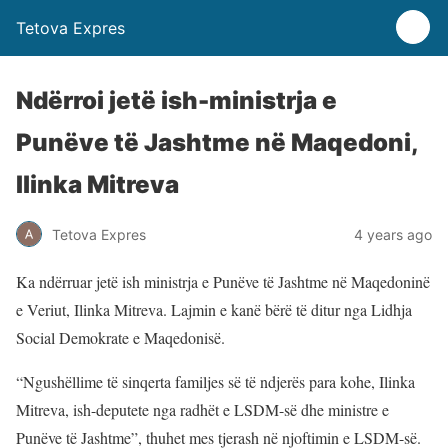
Tetova Expres
Ndërroi jetë ish-ministrja e
Punëve të Jashtme në Maqedoni,
Ilinka Mitreva
Tetova Expres
4 years ago
Ka ndërruar jetë ish ministrja e Punëve të Jashtme në Maqedoninë
e Veriut, Ilinka Mitreva. Lajmin e kanë bërë të ditur nga Lidhja
Social Demokrate e Maqedonisë.
“Ngushëllime të sinqerta familjes së të ndjerës para kohe, Ilinka
Mitreva, ish-deputete nga radhët e LSDM-së dhe ministre e
Punëve të Jashtme”, thuhet mes tjerash në njoftimin e LSDM-së.