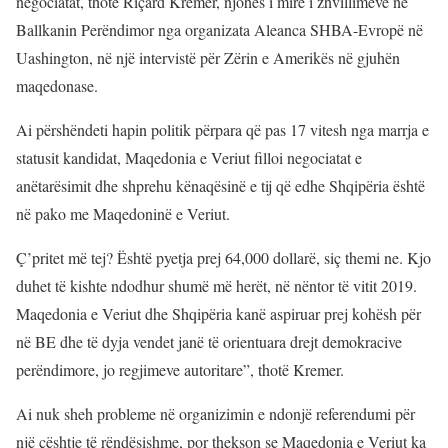
negociatat, thotë Riçard Kremer, njohës i mirë i zhvillimeve në
Ballkanin Perëndimor nga organizata Aleanca SHBA-Evropë në
Uashington, në një intervistë për Zërin e Amerikës në gjuhën
maqedonase.
Ai përshëndeti hapin politik përpara që pas 17 vitesh nga marrja e
statusit kandidat, Maqedonia e Veriut filloi negociatat e
anëtarësimit dhe shprehu kënaqësinë e tij që edhe Shqipëria është
në pako me Maqedoninë e Veriut.
Ç’pritet më tej? Është pyetja prej 64,000 dollarë, siç themi ne. Kjo
duhet të kishte ndodhur shumë më herët, në nëntor të vitit 2019.
Maqedonia e Veriut dhe Shqipëria kanë aspiruar prej kohësh për
në BE dhe të dyja vendet janë të orientuara drejt demokracive
perëndimore, jo regjimeve autoritare”, thotë Kremer.
Ai nuk sheh probleme në organizimin e ndonjë referendumi për
një çështje të rëndësishme, por thekson se Maqedonia e Veriut ka