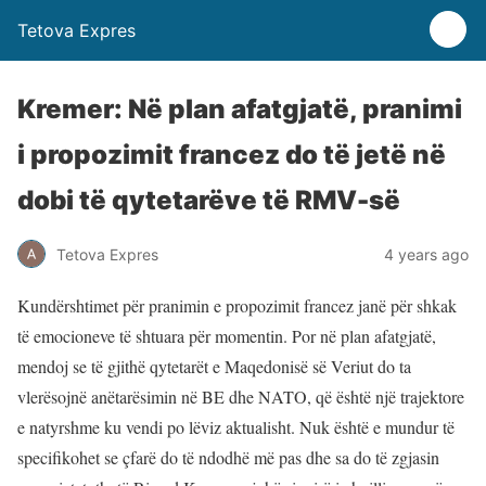
Tetova Expres
Kremer: Në plan afatgjatë, pranimi
i propozimit francez do të jetë në
dobi të qytetarëve të RMV-së
Tetova Expres
4 years ago
Kundërshtimet për pranimin e propozimit francez janë për shkak
të emocioneve të shtuara për momentin. Por në plan afatgjatë,
mendoj se të gjithë qytetarët e Maqedonisë së Veriut do ta
vlerësojnë anëtarësimin në BE dhe NATO, që është një trajektore
e natyrshme ku vendi po lëviz aktualisht. Nuk është e mundur të
specifikohet se çfarë do të ndodhë më pas dhe sa do të zgjasin