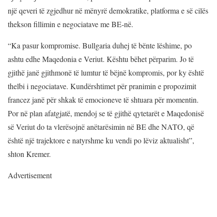
një qeveri të zgjedhur në mënyrë demokratike, platforma e së cilës
thekson fillimin e negociatave me BE-në.
“Ka pasur kompromise. Bullgaria duhej të bënte lëshime, po
ashtu edhe Maqedonia e Veriut. Kështu bëhet përparim. Jo të
gjithë janë gjithmonë të lumtur të bëjnë kompromis, por ky është
thelbi i negociatave. Kundërshtimet për pranimin e propozimit
francez janë për shkak të emocioneve të shtuara për momentin.
Por në plan afatgjatë, mendoj se të gjithë qytetarët e Maqedonisë
së Veriut do ta vlerësojnë anëtarësimin në BE dhe NATO, që
është një trajektore e natyrshme ku vendi po lëviz aktualisht”,
shton Kremer.
Advertisement