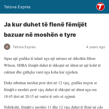
Tetova Expres
Ja kur duhet të flenë fëmijët
bazuar në moshën e tyre
Tetova Expres
4 years ago
Sipas një grafiku të ndarë nga një mësues në shkollën fillore
Wilson, SHBA fëmijët duhet të shkojnë në shtrat në një kohë të
caktuar dhe gjithçka varet nga koha kur zgjohen.
Duke mbuluar moshat pesë deri në 12 vjeç, grafiku tregon se
fëmijët e moshës pesë vjeç duhet të shkojnë në shtrat nga ora
18:45 deri në 20:15 në varësi të orës së zgjimit.
Ndërkohë, fëmijët e moshës 11 dhe 12 vjeç duhet të flenë në çdo