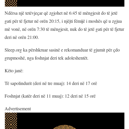
Ndërsa një tetëvjeçar që zgjohet në 6:45 të mëngjesit do të jetë
gati për të fjetur në orën 20:15, i njëjti fëmijë i moshës që u zgjua
më vonë, në orën 7:30 të mëngjesit, nuk do të jetë gati për të fjetur
deri në orën 21:00.
Sleep.org ka përshkruar sasinë e rekomanduar të gjumit për çdo
grupmoshë, nga foshnjat deri tek adoleshentët.
Këto janë:
Të sapolindurit (deri në tre muaj): 14 deri në 17 orë
Foshnjat (katër deri në 11 muaj): 12 deri në 15 orë
Advertisement