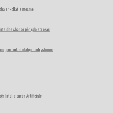
itha shkollat e mesme
ante dhe shanse për çdo strugan
nin, por nuk e ndalojnë ndryshimin
r Inteligjencën Artificiale