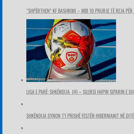
“SHPËRTHEN” KF BASHKIMI – MBI 10 PRURJE TË REJA PËR 
LIGA E PARË: SHKËNDIJA (H) – SILEKSI HAPIN SIPARIN E X
SHKËNDIJA SYNON T’I PRISHË FESTËN HIBERNIANIT NË DITËL