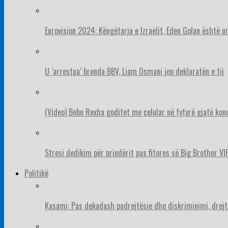
Eurovision 2024: Këngëtarja e Izraelit, Eden Golan është 
U ‘arrestua’ brenda BBV, Liam Osmani jep deklaratën e tij
(Video) Bebe Rexha goditet me celular në fytyrë gjatë konc
Stresi dedikim për prindërit pas fitores së Big Brother VIP
Politikë
Kasami: Pas dekadash padrejtësie dhe diskriminimi, drejt