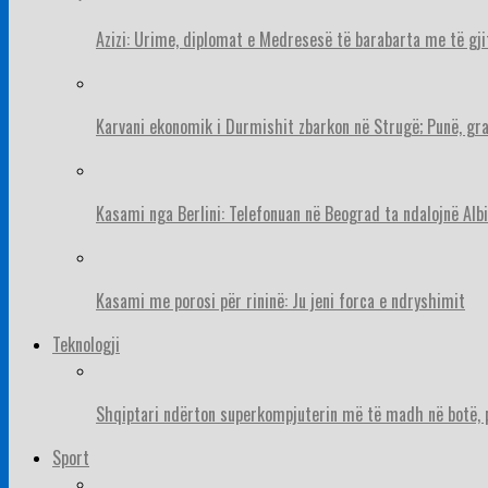
Azizi: Urime, diplomat e Medresesë të barabarta me të gj
Karvani ekonomik i Durmishit zbarkon në Strugë; Punë, gr
Kasami nga Berlini: Telefonuan në Beograd ta ndalojnë Albi
Kasami me porosi për rininë: Ju jeni forca e ndryshimit
Teknologji
Shqiptari ndërton superkompjuterin më të madh në botë, pë
Sport