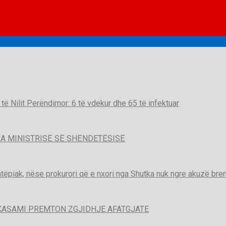
t të Nilit Perëndimor: 6 të vdekur dhe 65 të infektuar
A MINISTRISË SË SHËNDETËSISË
htëpiak, nëse prokurori që e nxori nga Shutka nuk ngre akuzë brend
KASAMI PREMTON ZGJIDHJE AFATGJATE