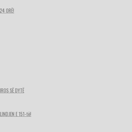
24 ORË!
HIROS SË DYTË
INDJEN E 151-të!