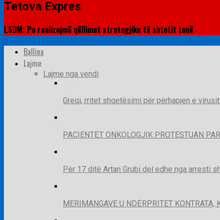
Tetova Expres
LSDM: Po realizojmë qëllimet strategjike të shtetit tonë
Ballina
Lajme
Lajme nga vendi
Greqi, rritet shqetësimi për përhapjen e virusi
PACIENTËT ONKOLOGJIK PROTESTUAN PAR
Për 17 ditë Artan Grubi del edhe nga arresti s
MERIMANGAVE U NDËRPRITET KONTRATA, 