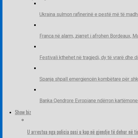
Ukraina sulmon rafinerinë e pestë më të madh
Franca në alarm, zjarret i afrohen Bordeaux, 
Festivali kthehet në tragjedi, dy të vrarë dhe 
Spanja shpall emergjencën kombëtare për shk
Banka Qendrore Evropiane ndërron kartëmonedha
Show biz
U arrestua nga policia pasi u kap në gjendje të dehur në t