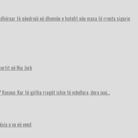
urdhëruar të qëndrojë në dhomën e hotelit nën masa të rrepta sigurie
ertit në Nju Jork
 Kosova: Kur të gjitha rrugët ishin të mbyllura, dera juaj…
ësia u vu në vend