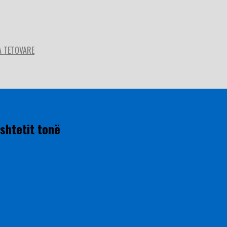
A TETOVARE
shtetit tonë