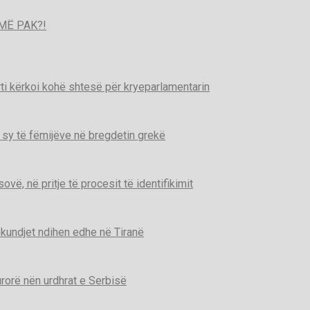
MË PAK?!
ti kërkoi kohë shtesë për kryeparlamentarin
 sy të fëmijëve në bregdetin grekë
ë, në pritje të procesit të identifikimit
kundjet ndihen edhe në Tiranë
urorë nën urdhrat e Serbisë