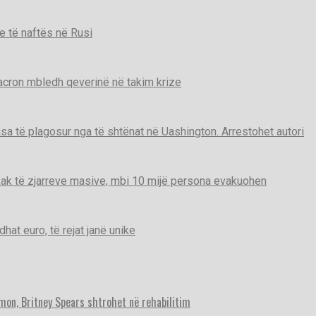
e të naftës në Rusi
Macron mbledh qeverinë në takim krize
disa të plagosur nga të shtënat në Uashington. Arrestohet autori
ak të zjarreve masive, mbi 10 mijë persona evakuohen
t euro, të rejat janë unike
imon, Britney Spears shtrohet në rehabilitim