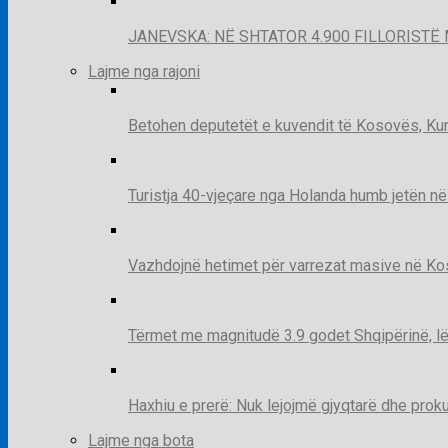
JANEVSKA: NË SHTATOR 4.900 FILLORISTË 
Lajme nga rajoni
Betohen deputetët e kuvendit të Kosovës, Kur
Turistja 40-vjeçare nga Holanda humb jetën në
Vazhdojnë hetimet për varrezat masive në Kosov
Tërmet me magnitudë 3.9 godet Shqipërinë, lë
Haxhiu e prerë: Nuk lejojmë gjyqtarë dhe prok
Lajme nga bota