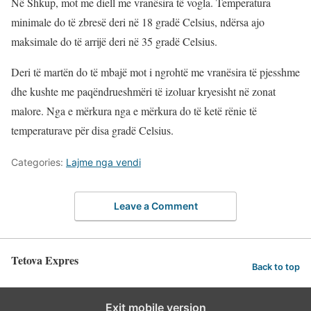
Në Shkup, mot me diell me vranësira të vogla. Temperatura
minimale do të zbresë deri në 18 gradë Celsius, ndërsa ajo
maksimale do të arrijë deri në 35 gradë Celsius.
Deri të martën do të mbajë mot i ngrohtë me vranësira të pjesshme
dhe kushte me paqëndrueshmëri të izoluar kryesisht në zonat
malore. Nga e mërkura nga e mërkura do të ketë rënie të
temperaturave për disa gradë Celsius.
Categories:
Lajme nga vendi
Leave a Comment
Tetova Expres
Back to top
Exit mobile version