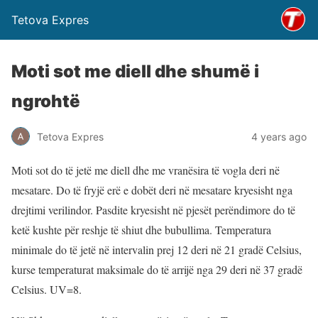
Tetova Expres
Moti sot me diell dhe shumë i
ngrohtë
Tetova Expres
4 years ago
Moti sot do të jetë me diell dhe me vranësira të vogla deri në
mesatare. Do të fryjë erë e dobët deri në mesatare kryesisht nga
drejtimi verilindor. Pasdite kryesisht në pjesët perëndimore do të
ketë kushte për reshje të shiut dhe bubullima. Temperatura
minimale do të jetë në intervalin prej 12 deri në 21 gradë Celsius,
kurse temperaturat maksimale do të arrijë nga 29 deri në 37 gradë
Celsius. UV=8.