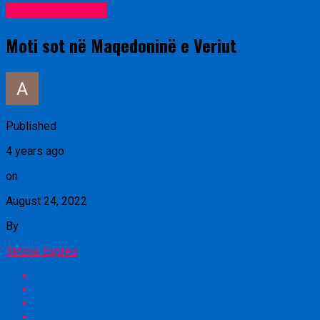
Lajme nga vendi
Moti sot në Maqedoninë e Veriut
Published
4 years ago
on
August 24, 2022
By
Tetova Expres