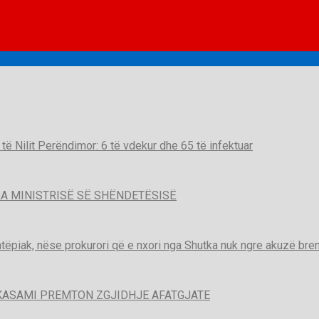
t të Nilit Perëndimor: 6 të vdekur dhe 65 të infektuar
A MINISTRISË SË SHËNDETËSISË
htëpiak, nëse prokurori që e nxori nga Shutka nuk ngre akuzë brend
KASAMI PREMTON ZGJIDHJE AFATGJATE