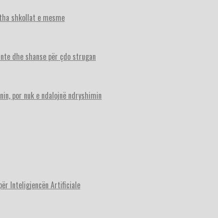
itha shkollat e mesme
ante dhe shanse për çdo strugan
nin, por nuk e ndalojnë ndryshimin
r Inteligjencën Artificiale