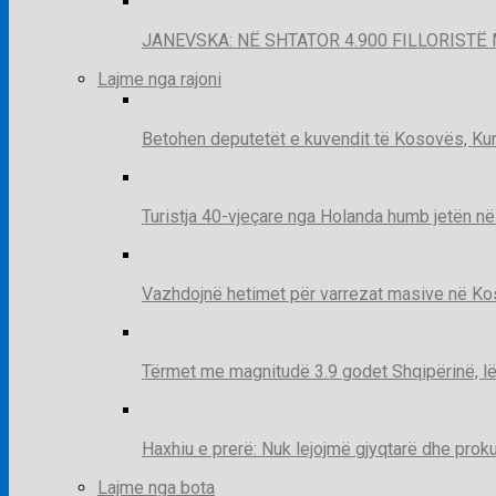
JANEVSKA: NË SHTATOR 4.900 FILLORISTË 
Lajme nga rajoni
Betohen deputetët e kuvendit të Kosovës, Kur
Turistja 40-vjeçare nga Holanda humb jetën në
Vazhdojnë hetimet për varrezat masive në Kosov
Tërmet me magnitudë 3.9 godet Shqipërinë, lë
Haxhiu e prerë: Nuk lejojmë gjyqtarë dhe prok
Lajme nga bota