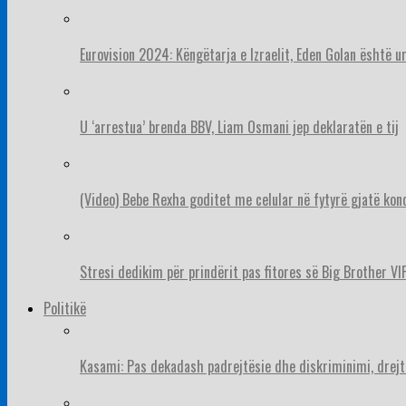
Eurovision 2024: Këngëtarja e Izraelit, Eden Golan është 
U ‘arrestua’ brenda BBV, Liam Osmani jep deklaratën e tij
(Video) Bebe Rexha goditet me celular në fytyrë gjatë konc
Stresi dedikim për prindërit pas fitores së Big Brother VIP
Politikë
Kasami: Pas dekadash padrejtësie dhe diskriminimi, drejt