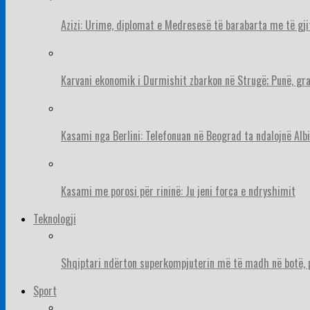
Azizi: Urime, diplomat e Medresesë të barabarta me të gj
Karvani ekonomik i Durmishit zbarkon në Strugë; Punë, gr
Kasami nga Berlini: Telefonuan në Beograd ta ndalojnë Albi
Kasami me porosi për rininë: Ju jeni forca e ndryshimit
Teknologji
Shqiptari ndërton superkompjuterin më të madh në botë, pë
Sport