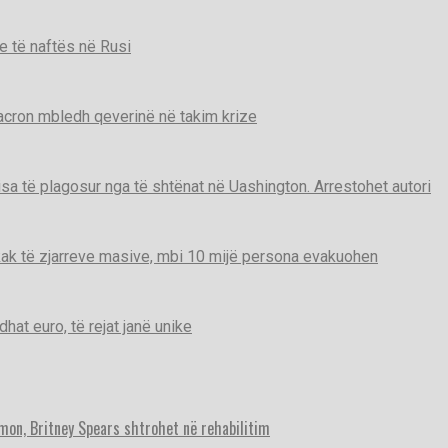
e të naftës në Rusi
Macron mbledh qeverinë në takim krize
disa të plagosur nga të shtënat në Uashington. Arrestohet autori
ak të zjarreve masive, mbi 10 mijë persona evakuohen
t euro, të rejat janë unike
imon, Britney Spears shtrohet në rehabilitim