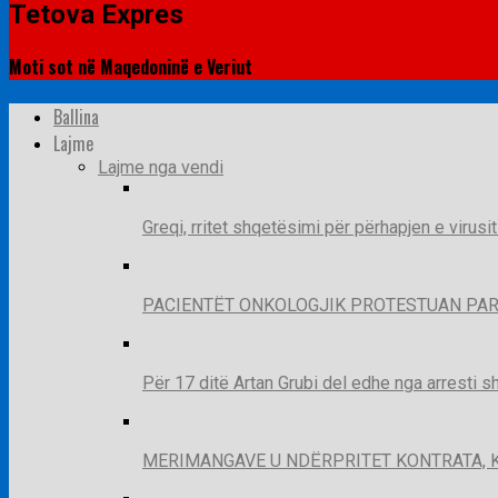
Tetova Expres
Moti sot në Maqedoninë e Veriut
Ballina
Lajme
Lajme nga vendi
Greqi, rritet shqetësimi për përhapjen e virusi
PACIENTËT ONKOLOGJIK PROTESTUAN PAR
Për 17 ditë Artan Grubi del edhe nga arresti s
MERIMANGAVE U NDËRPRITET KONTRATA, 