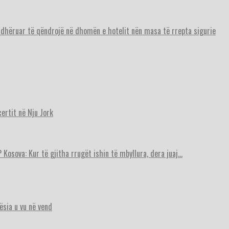
urdhëruar të qëndrojë në dhomën e hotelit nën masa të rrepta sigurie
ertit në Nju Jork
 Kosova: Kur të gjitha rrugët ishin të mbyllura, dera juaj…
ësia u vu në vend