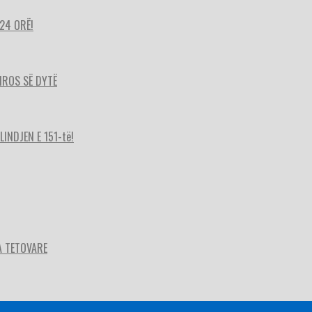
24 ORË!
HIROS SË DYTË
INDJEN E 151-të!
A TETOVARE