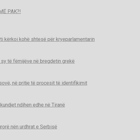
MË PAK?!
ti kërkoi kohë shtesë për kryeparlamentarin
 sy të fëmijëve në bregdetin grekë
ë, në pritje të procesit të identifikimit
kundjet ndihen edhe në Tiranë
urorë nën urdhrat e Serbisë