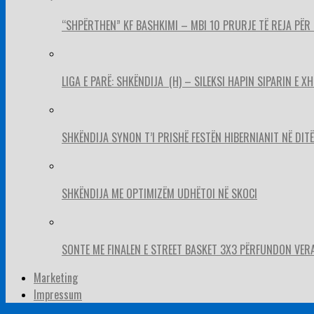
“SHPËRTHEN” KF BASHKIMI – MBI 10 PRURJE TË REJA PËR 
LIGA E PARË: SHKËNDIJA (H) – SILEKSI HAPIN SIPARIN E X
SHKËNDIJA SYNON T’I PRISHË FESTËN HIBERNIANIT NË DITËL
SHKËNDIJA ME OPTIMIZËM UDHËTOI NË SKOCI
SONTE ME FINALEN E STREET BASKET 3X3 PËRFUNDON VER
Marketing
Impressum