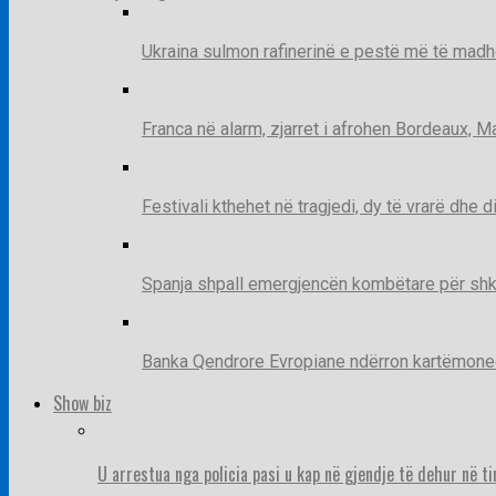
Ukraina sulmon rafinerinë e pestë më të madh
Franca në alarm, zjarret i afrohen Bordeaux, 
Festivali kthehet në tragjedi, dy të vrarë dhe 
Spanja shpall emergjencën kombëtare për shk
Banka Qendrore Evropiane ndërron kartëmonedha
Show biz
U arrestua nga policia pasi u kap në gjendje të dehur në t