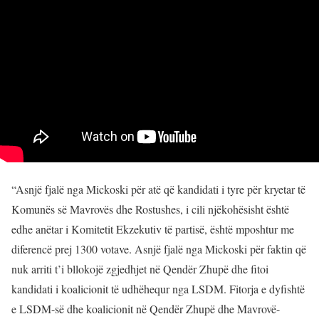
“Asnjë fjalë nga Mickoski për atë që kandidati i tyre për kryetar të
Komunës së Mavrovës dhe Rostushes, i cili njëkohësisht është
edhe anëtar i Komitetit Ekzekutiv të partisë, është mposhtur me
diferencë prej 1300 votave. Asnjë fjalë nga Mickoski për faktin që
nuk arriti t’i bllokojë zgjedhjet në Qendër Zhupë dhe fitoi
kandidati i koalicionit të udhëhequr nga LSDM. Fitorja e dyfishtë
e LSDM-së dhe koalicionit në Qendër Zhupë dhe Mavrovë-