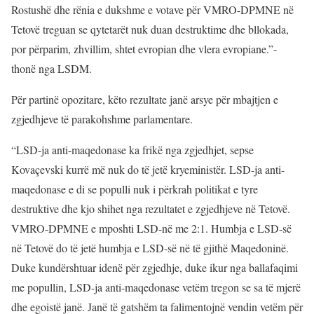
Rostushë dhe rënia e dukshme e votave për VMRO-DPMNE në
Tetovë treguan se qytetarët nuk duan destruktime dhe bllokada,
por përparim, zhvillim, shtet evropian dhe vlera evropiane.”-
thonë nga LSDM.
Për partinë opozitare, këto rezultate janë arsye për mbajtjen e
zgjedhjeve të parakohshme parlamentare.
“LSD-ja anti-maqedonase ka frikë nga zgjedhjet, sepse
Kovaçevski kurrë më nuk do të jetë kryeministër. LSD-ja anti-
maqedonase e di se populli nuk i përkrah politikat e tyre
destruktive dhe kjo shihet nga rezultatet e zgjedhjeve në Tetovë.
VMRO-DPMNE e mposhti LSD-në me 2:1. Humbja e LSD-së
në Tetovë do të jetë humbja e LSD-së në të gjithë Maqedoninë.
Duke kundërshtuar idenë për zgjedhje, duke ikur nga ballafaqimi
me popullin, LSD-ja anti-maqedonase vetëm tregon se sa të mjerë
dhe egoistë janë. Janë të gatshëm ta falimentojnë vendin vetëm për