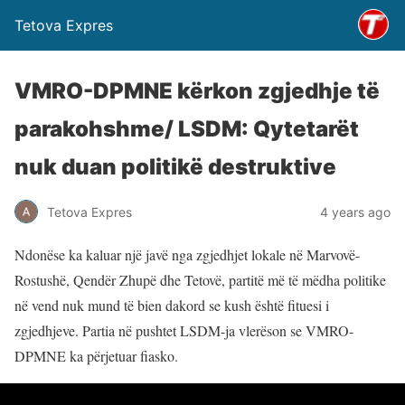
Tetova Expres
VMRO-DPMNE kërkon zgjedhje të
parakohshme/ LSDM: Qytetarët
nuk duan politikë destruktive
Tetova Expres
4 years ago
Ndonëse ka kaluar një javë nga zgjedhjet lokale në Marvovë-
Rostushë, Qendër Zhupë dhe Tetovë, partitë më të mëdha politike
në vend nuk mund të bien dakord se kush është fituesi i
zgjedhjeve. Partia në pushtet LSDM-ja vlerëson se VMRO-
DPMNE ka përjetuar fiasko.