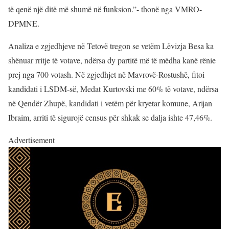
të qenë një ditë më shumë në funksion.”- thonë nga VMRO-
DPMNE.
Analiza e zgjedhjeve në Tetovë tregon se vetëm Lëvizja Besa ka
shënuar rritje të votave, ndërsa dy partitë më të mëdha kanë rënie
prej nga 700 votash. Në zgjedhjet në Mavrovë-Rostushë, fitoi
kandidati i LSDM-së, Medat Kurtovski me 60% të votave, ndërsa
në Qendër Zhupë, kandidati i vetëm për kryetar komune, Arijan
Ibraim, arriti të sigurojë census për shkak se dalja ishte 47,46%.
Advertisement