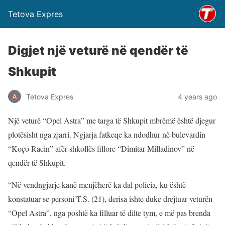
Tetova Expres
Digjet një veturë në qendër të
Shkupit
Tetova Expres
4 years ago
Një veturë “Opel Astra” me targa të Shkupit mbrëmë është djegur
plotësisht nga zjarri. Ngjarja fatkeqe ka ndodhur në bulevardin
“Koço Racin” afër shkollës fillore “Dimitar Milladinov” në
qendër të Shkupit.
“Në vendngjarje kanë menjëherë ka dal policia, ku është
konstatuar se personi T.S. (21), derisa ishte duke drejtuar veturën
“Opel Astra”, nga poshtë ka filluar të dilte tym, e më pas brenda