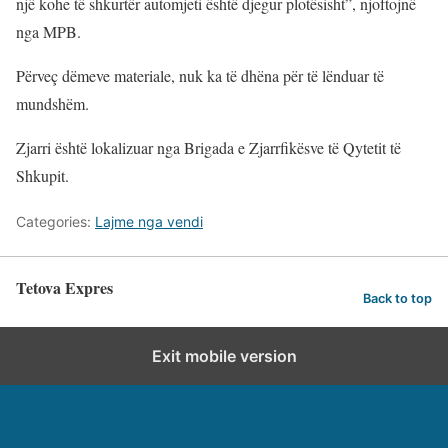
një kohe të shkurtër automjeti është djegur plotësisht”, njoftojnë
nga MPB.
Përveç dëmeve materiale, nuk ka të dhëna për të lënduar të
mundshëm.
Zjarri është lokalizuar nga Brigada e Zjarrfikësve të Qytetit të
Shkupit.
Categories:
Lajme nga vendi
Tetova Expres
Back to top
Exit mobile version