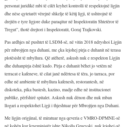
personat juridikë mbi të cilët kryhet kontrolli të respektojnë ligjin
dhe nëse qytetarët vërejnë shkelje të këtij ligji, të ushtrojnë të
drejtën e tyre ligjore duke paraqitur në Inspektoratin Shtetëror të
Tregut”, thotë drejtori i Inspektoratit, Goraj Trajkovski.
Pas ardhjes në pushtet të LSDM-së, në vitin 2018 ndryshoi Ligjin
për mbrojtjen nga duhani, me çka lejohej pirja e duhanit në terasa
plotësisht të mbyllura. Që atëherë, askush nuk e respekton Ligjin
dhe duhanpirja është kudo. Pirja e duhanit bëhet jo vetëm në
terracat e kafeneve, të cilat janë ndërtesa të tëra, jo tarraca, por
edhe në ambiente të mbyllura kafenesh, restorantesh, në
diskoteka, pika bastesh, kazino, madje edhe në institucionet
publike, përfshirë spitalet. Askush nuk dënon dhe nuk mban
llogari a respektohet Ligji i thjeshtuar për Mbrojtjen nga Duhani.
Me ligjin origjinal, të miratuar nga qeveria e VMRO-DPMNE-së
në kohën kur kryeministër ishte Nikolla Gruevski, nuk lejohej që