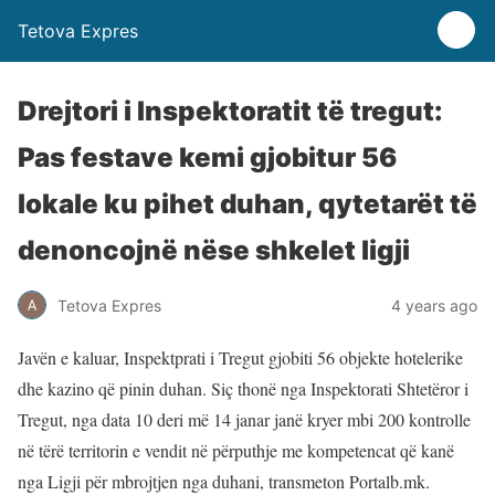
Tetova Expres
Drejtori i Inspektoratit të tregut:
Pas festave kemi gjobitur 56
lokale ku pihet duhan, qytetarët të
denoncojnë nëse shkelet ligji
Tetova Expres
4 years ago
Javën e kaluar, Inspektprati i Tregut gjobiti 56 objekte hotelerike
dhe kazino që pinin duhan. Siç thonë nga Inspektorati Shtetëror i
Tregut, nga data 10 deri më 14 janar janë kryer mbi 200 kontrolle
në tërë territorin e vendit në përputhje me kompetencat që kanë
nga Ligji për mbrojtjen nga duhani, transmeton Portalb.mk.