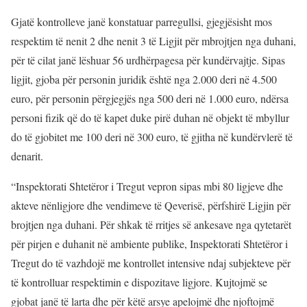
Gjatë kontrolleve janë konstatuar parregullsi, gjegjësisht mos
respektim të nenit 2 dhe nenit 3 të Ligjit për mbrojtjen nga duhani,
për të cilat janë lëshuar 56 urdhërpagesa për kundërvajtje. Sipas
ligjit, gjoba për personin juridik është nga 2.000 deri në 4.500
euro, për personin përgjegjës nga 500 deri në 1.000 euro, ndërsa
personi fizik që do të kapet duke pirë duhan në objekt të mbyllur
do të gjobitet me 100 deri në 300 euro, të gjitha në kundërvlerë të
denarit.
“Inspektorati Shtetëror i Tregut vepron sipas mbi 80 ligjeve dhe
akteve nënligjore dhe vendimeve të Qeverisë, përfshirë Ligjin për
brojtjen nga duhani. Për shkak të rritjes së ankesave nga qytetarët
për pirjen e duhanit në ambiente publike, Inspektorati Shtetëror i
Tregut do të vazhdojë me kontrollet intensive ndaj subjekteve për
të kontrolluar respektimin e dispozitave ligjore. Kujtojmë se
gjobat janë të larta dhe për këtë arsye apelojmë dhe njoftojmë