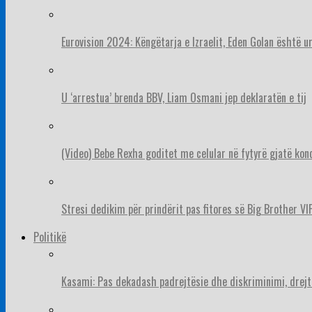
Eurovision 2024: Këngëtarja e Izraelit, Eden Golan është 
U ‘arrestua’ brenda BBV, Liam Osmani jep deklaratën e tij
(Video) Bebe Rexha goditet me celular në fytyrë gjatë konc
Stresi dedikim për prindërit pas fitores së Big Brother VIP
Politikë
Kasami: Pas dekadash padrejtësie dhe diskriminimi, drejt