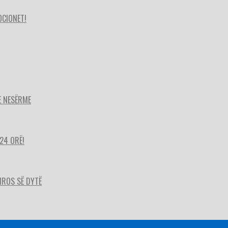
OCIONET!
E NESËRME
24 ORË!
HIROS SË DYTË