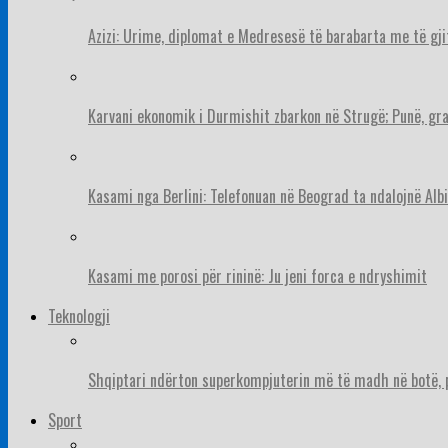
Azizi: Urime, diplomat e Medresesë të barabarta me të gj
Karvani ekonomik i Durmishit zbarkon në Strugë; Punë, gr
Kasami nga Berlini: Telefonuan në Beograd ta ndalojnë Albi
Kasami me porosi për rininë: Ju jeni forca e ndryshimit
Teknologji
Shqiptari ndërton superkompjuterin më të madh në botë, pë
Sport