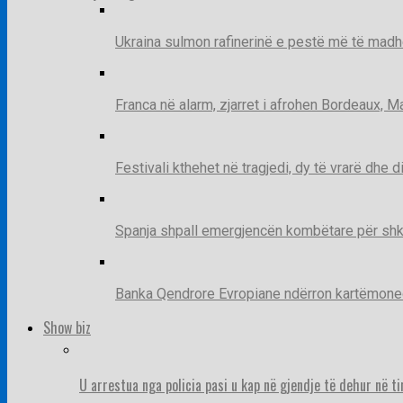
Ukraina sulmon rafinerinë e pestë më të madh
Franca në alarm, zjarret i afrohen Bordeaux, 
Festivali kthehet në tragjedi, dy të vrarë dhe 
Spanja shpall emergjencën kombëtare për shk
Banka Qendrore Evropiane ndërron kartëmonedha
Show biz
U arrestua nga policia pasi u kap në gjendje të dehur në t