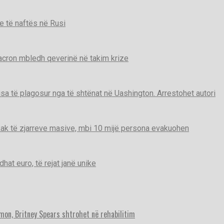
e të naftës në Rusi
Macron mbledh qeverinë në takim krize
disa të plagosur nga të shtënat në Uashington. Arrestohet autori
ak të zjarreve masive, mbi 10 mijë persona evakuohen
t euro, të rejat janë unike
imon, Britney Spears shtrohet në rehabilitim