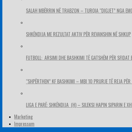
SALAH MBËRRIN NË TRABZON – TURQIA “DIGJET” NGA EM
SHKËNDIJA ME REZULTAT AKTIV PËR REVANSHIN NË SHKUP
FUTBOLL: ARSIMI DHE BASHKIMI TË GATSHËM PËR SFIDAT 
“SHPËRTHEN” KF BASHKIMI – MBI 10 PRURJE TË REJA PËR 
LIGA E PARË: SHKËNDIJA (H) – SILEKSI HAPIN SIPARIN E X
Marketing
Impressum