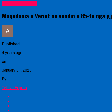
Lajme nga vendi
Maqedonia e Veriut në vendin e 85-të nga gji
Published
4 years ago
on
January 31, 2023
By
Tetova Expres