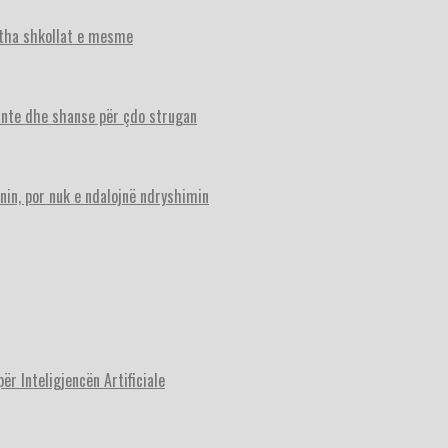
itha shkollat e mesme
ante dhe shanse për çdo strugan
nin, por nuk e ndalojnë ndryshimin
r Inteligjencën Artificiale