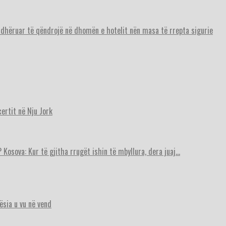
urdhëruar të qëndrojë në dhomën e hotelit nën masa të rrepta sigurie
ertit në Nju Jork
 Kosova: Kur të gjitha rrugët ishin të mbyllura, dera juaj…
ësia u vu në vend