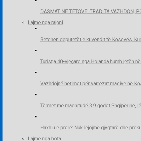
DASMAT NË TETOVË: TRADITA VAZHDON, 
Lajme nga rajoni
Betohen deputetët e kuvendit të Kosovës, Kur
Turistja 40-vjeçare nga Holanda humb jetën në
Vazhdojnë hetimet për varrezat masive në Kosov
Tërmet me magnitudë 3.9 godet Shqipërinë, lë
Haxhiu e prerë: Nuk lejojmë gjyqtarë dhe prok
Lajme nga bota