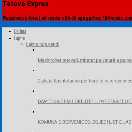
Tetova Expres
Maqedonia e Veriut në vendin e 85-të nga gjithsej 180 vende, sipa
Ballina
Lajme
Lajme nga vendi
Mashtrohet tetovari, mbetet pa veturë e pa pa
Gjykata Kushtetuese për herë të parë denoncon
DAP: “TURIZËM I DREJTË” – QYTETARËT 
KOMUNA E BËRVENICËS: ZGJEDHJET E JA