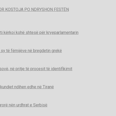
POR KOSTOJA PO NDRYSHON FESTËN
ti kërkoi kohë shtesë për kryeparlamentarin
 sy të fëmijëve në bregdetin grekë
ë, në pritje të procesit të identifikimit
kundjet ndihen edhe në Tiranë
urorë nën urdhrat e Serbisë