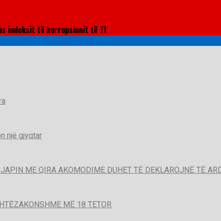
s indeksit të korrupsionit të TI
ra
 një gjyqtar
QË JAPIN ME QIRA AKOMODIME DUHET TË DEKLAROJNË TË A
SHTËZAKONSHME MË 18 TETOR