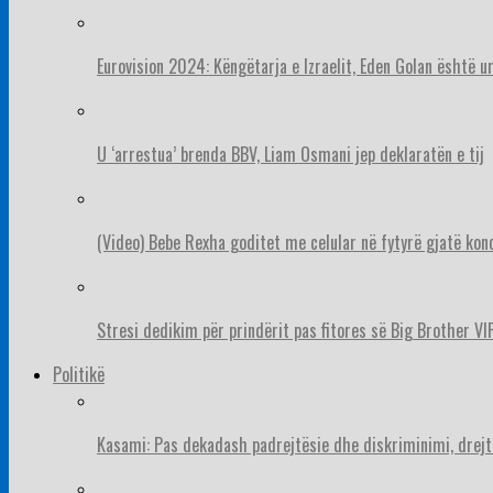
Eurovision 2024: Këngëtarja e Izraelit, Eden Golan është 
U ‘arrestua’ brenda BBV, Liam Osmani jep deklaratën e tij
(Video) Bebe Rexha goditet me celular në fytyrë gjatë konc
Stresi dedikim për prindërit pas fitores së Big Brother VIP
Politikë
Kasami: Pas dekadash padrejtësie dhe diskriminimi, drejt