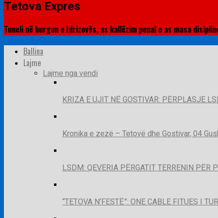
Tetova Expres
Tuneli në burgun e Idrizovës, as kallëzim penal e as masa disiplin
Ballina
Lajme
Lajme nga vendi
KRIZA E UJIT NË GOSTIVAR: PËRPLASJE LS
Kronika e zezë – Tetovë dhe Gostivar, 04 Gus
LSDM: QEVERIA PËRGATIT TERRENIN PËR 
“TETOVA N’FESTË”: ONE CABLE FITUES I T