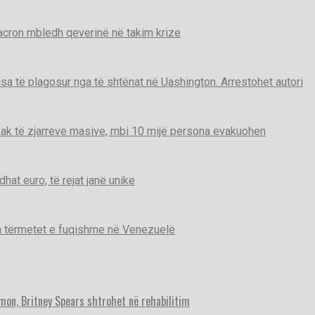
Macron mbledh qeverinë në takim krize
disa të plagosur nga të shtënat në Uashington. Arrestohet autori
ak të zjarreve masive, mbi 10 mijë persona evakuohen
t euro, të rejat janë unike
ga tërmetet e fuqishme në Venezuelë
imon, Britney Spears shtrohet në rehabilitim