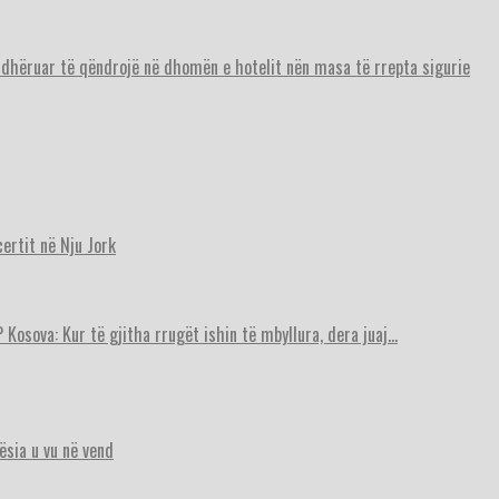
urdhëruar të qëndrojë në dhomën e hotelit nën masa të rrepta sigurie
ertit në Nju Jork
 Kosova: Kur të gjitha rrugët ishin të mbyllura, dera juaj…
ësia u vu në vend