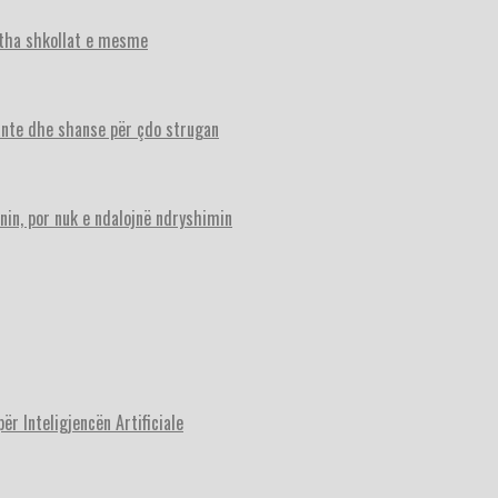
itha shkollat e mesme
ante dhe shanse për çdo strugan
nin, por nuk e ndalojnë ndryshimin
r Inteligjencën Artificiale