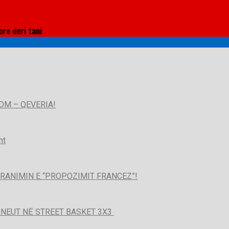
ore deri tani
DM – QEVERIA!
ht
PRANIMIN E “PROPOZIMIT FRANCEZ”!
URNEUT NË STREET BASKET 3X3