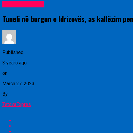
Lajme nga vendi
Tuneli në burgun e Idrizovës, as kallëzim pen
Published
3 years ago
on
March 27, 2023
By
TetovaExpres