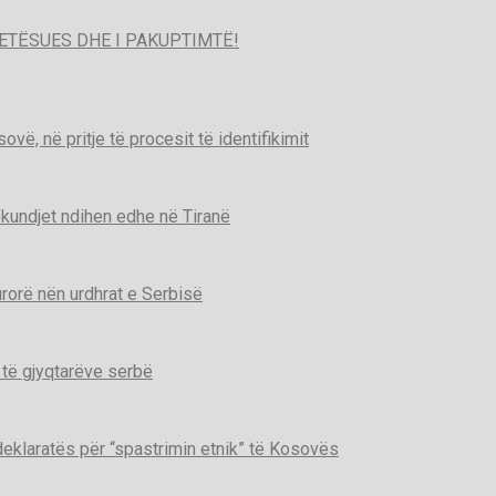
ETËSUES DHE I PAKUPTIMTË!
ë, në pritje të procesit të identifikimit
kundjet ndihen edhe në Tiranë
urorë nën urdhrat e Serbisë
 të gjyqtarëve serbë
deklaratës për “spastrimin etnik” të Kosovës