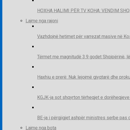
HOXHA HALIMI PËR TV KOHA: VENDIM SHQ
Lajme nga rajoni
Vazhdojnë hetimet për varrezat masive në Kosov
Tërmet me magnitudë 3.9 godet Shqipërinë, lë
Haxhiu e prerë: Nuk lejojmë gjyqtarë dhe prok
KGJK-ja sot shqyrton tërheqjet e dorëheqjeve
BE-ja i përgjigjet ashpër ministres serbe pas 
Lajme nga bota