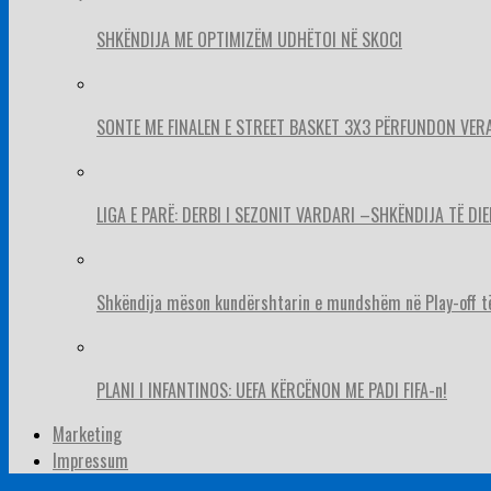
SHKËNDIJA ME OPTIMIZËM UDHËTOI NË SKOCI
SONTE ME FINALEN E STREET BASKET 3X3 PËRFUNDON VER
LIGA E PARË: DERBI I SEZONIT VARDARI –SHKËNDIJA TË DIE
Shkëndija mëson kundërshtarin e mundshëm në Play-off t
PLANI I INFANTINOS: UEFA KËRCËNON ME PADI FIFA-n!
Marketing
Impressum