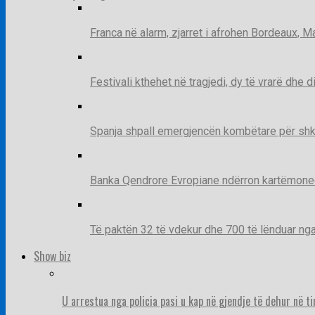
Franca në alarm, zjarret i afrohen Bordeaux, 
Festivali kthehet në tragjedi, dy të vrarë dhe 
Spanja shpall emergjencën kombëtare për shk
Banka Qendrore Evropiane ndërron kartëmonedha
Të paktën 32 të vdekur dhe 700 të lënduar n
Show biz
U arrestua nga policia pasi u kap në gjendje të dehur në t