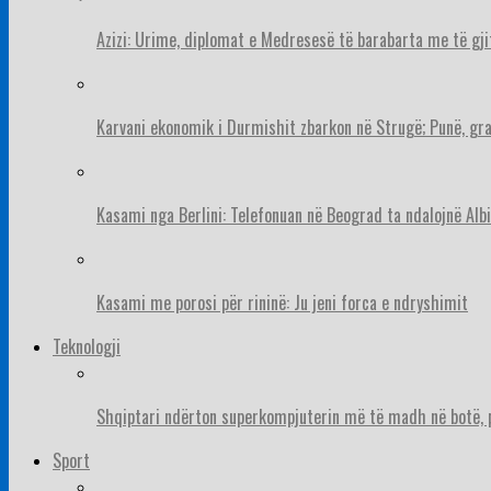
Azizi: Urime, diplomat e Medresesë të barabarta me të gj
Karvani ekonomik i Durmishit zbarkon në Strugë; Punë, gr
Kasami nga Berlini: Telefonuan në Beograd ta ndalojnë Albi
Kasami me porosi për rininë: Ju jeni forca e ndryshimit
Teknologji
Shqiptari ndërton superkompjuterin më të madh në botë, pë
Sport