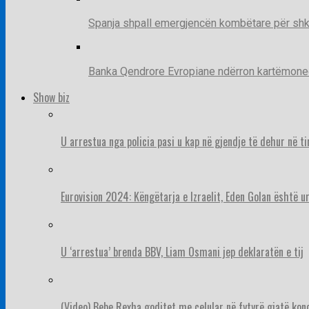
Spanja shpall emergjencën kombëtare për shk
Banka Qendrore Evropiane ndërron kartëmonedha
Show biz
U arrestua nga policia pasi u kap në gjendje të dehur në t
Eurovision 2024: Këngëtarja e Izraelit, Eden Golan është 
U ‘arrestua’ brenda BBV, Liam Osmani jep deklaratën e tij
(Video) Bebe Rexha goditet me celular në fytyrë gjatë konc