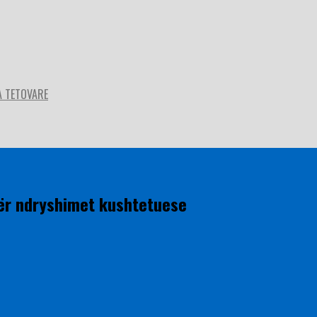
A TETOVARE
ër ndryshimet kushtetuese