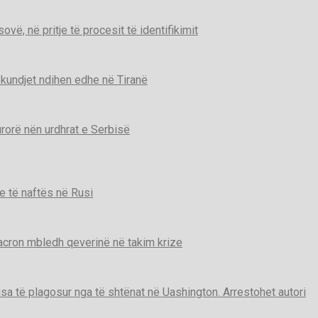
ë, në pritje të procesit të identifikimit
kundjet ndihen edhe në Tiranë
urorë nën urdhrat e Serbisë
e të naftës në Rusi
Macron mbledh qeverinë në takim krize
disa të plagosur nga të shtënat në Uashington. Arrestohet autori