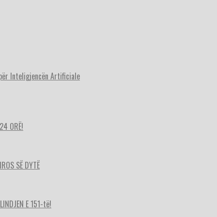
r Inteligjencën Artificiale
24 ORË!
HIROS SË DYTË
INDJEN E 151-të!