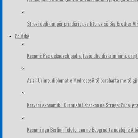
Stresi dedikim për prindërit pas fitores së Big Brother VIP
Politikë
Kasami: Pas dekadash padrejtësie dhe diskriminimi, drejt
Azizi: Urime, diplomat e Medresesë të barabarta me të gj
Karvani ekonomik i Durmishit zbarkon në Strugë; Punë, gr
Kasami nga Berlini: Telefonuan në Beograd ta ndalojnë Albi