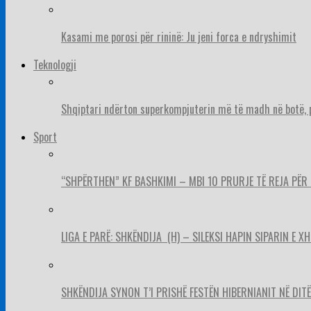
Kasami me porosi për rininë: Ju jeni forca e ndryshimit
Teknologji
Shqiptari ndërton superkompjuterin më të madh në botë, pë
Sport
“SHPËRTHEN” KF BASHKIMI – MBI 10 PRURJE TË REJA PËR 
LIGA E PARË: SHKËNDIJA (H) – SILEKSI HAPIN SIPARIN E X
SHKËNDIJA SYNON T’I PRISHË FESTËN HIBERNIANIT NË DITËL