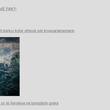
MË PAK?!
ti kërkoi kohë shtesë për kryeparlamentarin
 sy të fëmijëve në bregdetin grekë