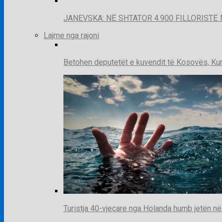
JANEVSKA: NË SHTATOR 4.900 FILLORISTË 
Lajme nga rajoni
Betohen deputetët e kuvendit të Kosovës, Kur
Turistja 40-vjeçare nga Holanda humb jetën në