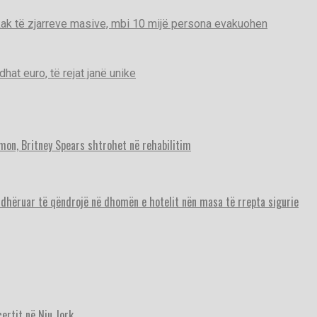
ak të zjarreve masive, mbi 10 mijë persona evakuohen
t euro, të rejat janë unike
imon, Britney Spears shtrohet në rehabilitim
urdhëruar të qëndrojë në dhomën e hotelit nën masa të rrepta sigurie
ertit në Nju Jork