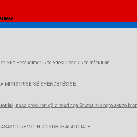
etuese
t të Nilit Perëndimor: 6 të vdekur dhe 65 të infektuar
A MINISTRISË SË SHËNDETËSISË
htëpiak, nëse prokurori që e nxori nga Shutka nuk ngre akuzë brend
KASAMI PREMTON ZGJIDHJE AFATGJATE