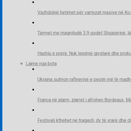
Vazhdojnë hetimet për varrezat masive në Kosov
Tërmet me magnitudë 3.9 godet Shqipërinë, lë
Haxhiu e prerë: Nuk lejojmë gjyqtarë dhe prok
Lajme nga bota
Ukraina sulmon rafinerinë e pestë më të madh
Franca në alarm, zjarret i afrohen Bordeaux, 
Festivali kthehet në tragjedi, dy të vrarë dhe 