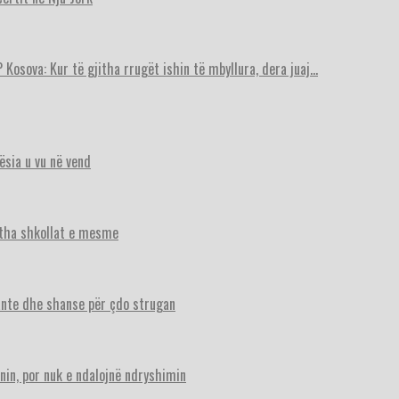
 Kosova: Kur të gjitha rrugët ishin të mbyllura, dera juaj…
ësia u vu në vend
itha shkollat e mesme
ante dhe shanse për çdo strugan
nin, por nuk e ndalojnë ndryshimin