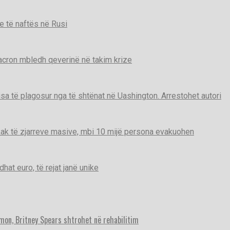
e të naftës në Rusi
Macron mbledh qeverinë në takim krize
disa të plagosur nga të shtënat në Uashington. Arrestohet autori
ak të zjarreve masive, mbi 10 mijë persona evakuohen
t euro, të rejat janë unike
imon, Britney Spears shtrohet në rehabilitim