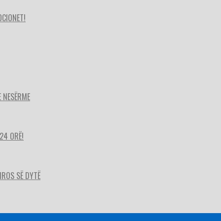
OCIONET!
E NESËRME
24 ORË!
HIROS SË DYTË