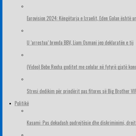
Eurovision 2024: Këngëtarja e Izraelit, Eden Golan është 
U ‘arrestua’ brenda BBV, Liam Osmani jep deklaratën e tij
(Video) Bebe Rexha goditet me celular në fytyrë gjatë konc
Stresi dedikim për prindërit pas fitores së Big Brother VIP
Politikë
Kasami: Pas dekadash padrejtësie dhe diskriminimi, drejt