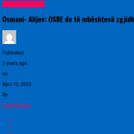
Lajme nga vendi
Osmani- Alijev: OSBE do të mbështesë zgjidh
Published
3 years ago
on
April 12, 2023
By
TetovaExpres