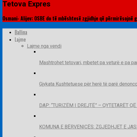
Tetova Expres
Osmani- Alijev: OSBE do të mbështesë zgjidhje që përmirësojnë g
Ballina
Lajme
Lajme nga vendi
Mashtrohet tetovari, mbetet pa veturë e pa pa
Gjykata Kushtetuese për herë të parë denoncon
DAP: “TURIZËM I DREJTË” – QYTETARËT 
KOMUNA E BËRVENICËS: ZGJEDHJET E JA