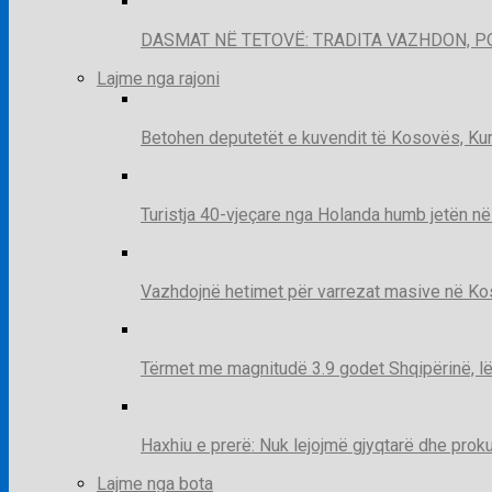
DASMAT NË TETOVË: TRADITA VAZHDON, 
Lajme nga rajoni
Betohen deputetët e kuvendit të Kosovës, Kur
Turistja 40-vjeçare nga Holanda humb jetën në
Vazhdojnë hetimet për varrezat masive në Kosov
Tërmet me magnitudë 3.9 godet Shqipërinë, lë
Haxhiu e prerë: Nuk lejojmë gjyqtarë dhe prok
Lajme nga bota