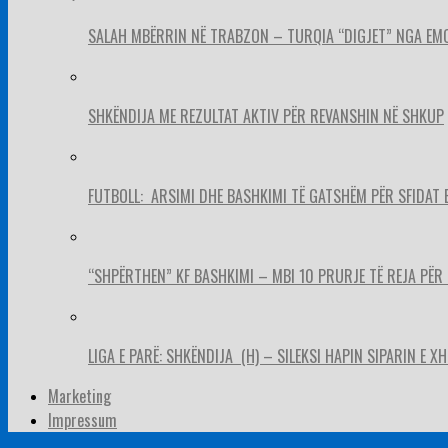
SALAH MBËRRIN NË TRABZON – TURQIA “DIGJET” NGA EM
SHKËNDIJA ME REZULTAT AKTIV PËR REVANSHIN NË SHKUP
FUTBOLL: ARSIMI DHE BASHKIMI TË GATSHËM PËR SFIDAT 
“SHPËRTHEN” KF BASHKIMI – MBI 10 PRURJE TË REJA PËR 
LIGA E PARË: SHKËNDIJA (H) – SILEKSI HAPIN SIPARIN E X
Marketing
Impressum