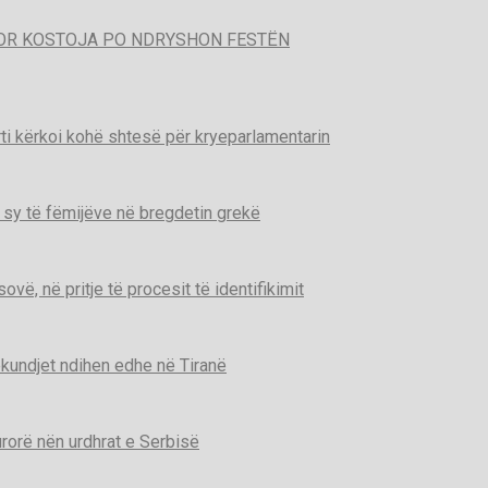
POR KOSTOJA PO NDRYSHON FESTËN
ti kërkoi kohë shtesë për kryeparlamentarin
 sy të fëmijëve në bregdetin grekë
ë, në pritje të procesit të identifikimit
kundjet ndihen edhe në Tiranë
urorë nën urdhrat e Serbisë