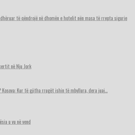
urdhëruar të qëndrojë në dhomën e hotelit nën masa të rrepta sigurie
ertit në Nju Jork
 Kosova: Kur të gjitha rrugët ishin të mbyllura, dera juaj…
ësia u vu në vend