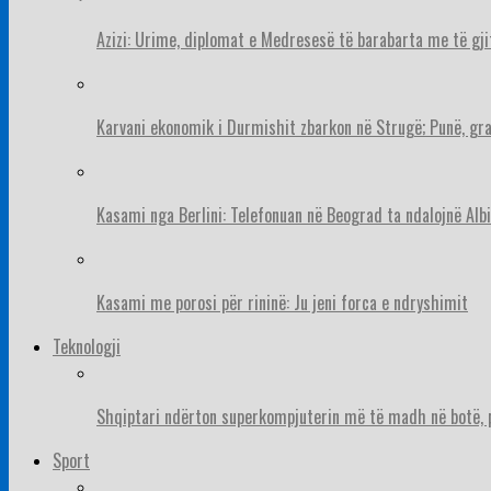
Azizi: Urime, diplomat e Medresesë të barabarta me të gj
Karvani ekonomik i Durmishit zbarkon në Strugë; Punë, gr
Kasami nga Berlini: Telefonuan në Beograd ta ndalojnë Albi
Kasami me porosi për rininë: Ju jeni forca e ndryshimit
Teknologji
Shqiptari ndërton superkompjuterin më të madh në botë, pë
Sport