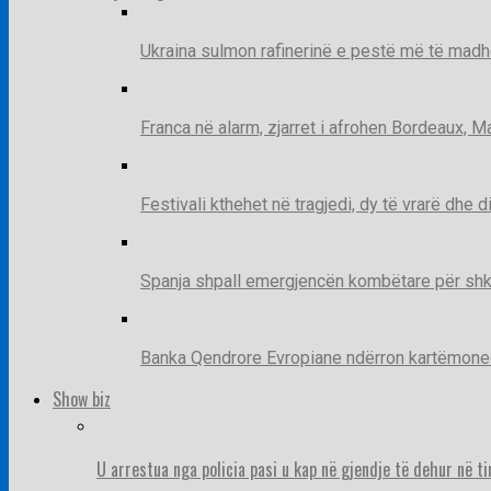
Ukraina sulmon rafinerinë e pestë më të madh
Franca në alarm, zjarret i afrohen Bordeaux, 
Festivali kthehet në tragjedi, dy të vrarë dhe 
Spanja shpall emergjencën kombëtare për shk
Banka Qendrore Evropiane ndërron kartëmonedha
Show biz
U arrestua nga policia pasi u kap në gjendje të dehur në t