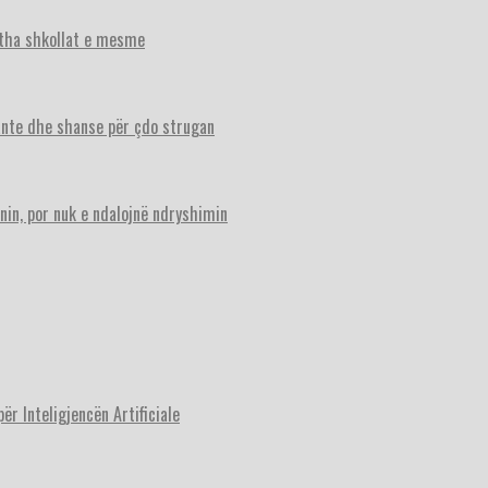
itha shkollat e mesme
ante dhe shanse për çdo strugan
nin, por nuk e ndalojnë ndryshimin
r Inteligjencën Artificiale