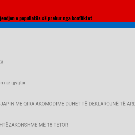
jendjen e popullatës së prekur nga konfliktet
ra
 një gjyqtar
QË JAPIN ME QIRA AKOMODIME DUHET TË DEKLAROJNË TË A
SHTËZAKONSHME MË 18 TETOR