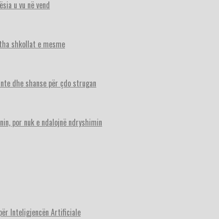
ësia u vu në vend
itha shkollat e mesme
ante dhe shanse për çdo strugan
nin, por nuk e ndalojnë ndryshimin
r Inteligjencën Artificiale