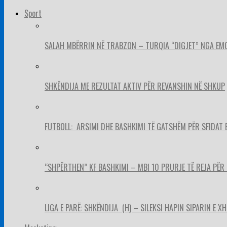
Sport
SALAH MBËRRIN NË TRABZON – TURQIA “DIGJET” NGA EM
SHKËNDIJA ME REZULTAT AKTIV PËR REVANSHIN NË SHKUP
FUTBOLL: ARSIMI DHE BASHKIMI TË GATSHËM PËR SFIDAT 
“SHPËRTHEN” KF BASHKIMI – MBI 10 PRURJE TË REJA PËR 
LIGA E PARË: SHKËNDIJA (H) – SILEKSI HAPIN SIPARIN E X