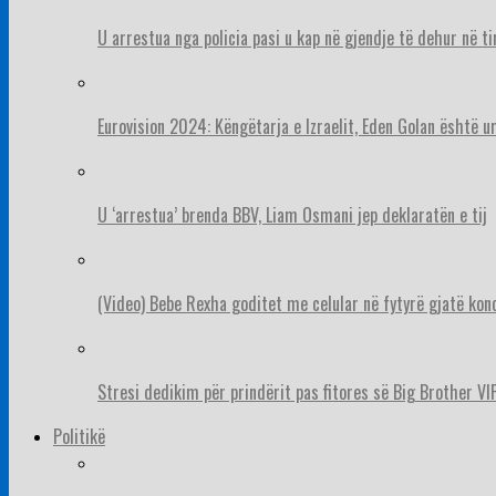
U arrestua nga policia pasi u kap në gjendje të dehur në t
Eurovision 2024: Këngëtarja e Izraelit, Eden Golan është 
U ‘arrestua’ brenda BBV, Liam Osmani jep deklaratën e tij
(Video) Bebe Rexha goditet me celular në fytyrë gjatë konc
Stresi dedikim për prindërit pas fitores së Big Brother VIP
Politikë