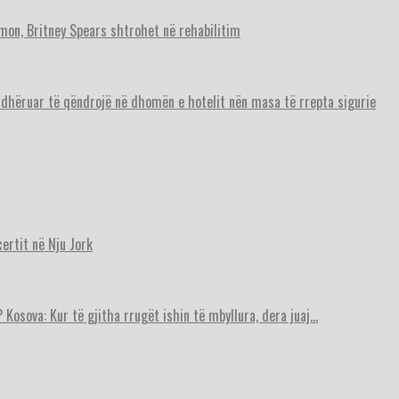
imon, Britney Spears shtrohet në rehabilitim
urdhëruar të qëndrojë në dhomën e hotelit nën masa të rrepta sigurie
ertit në Nju Jork
 Kosova: Kur të gjitha rrugët ishin të mbyllura, dera juaj…