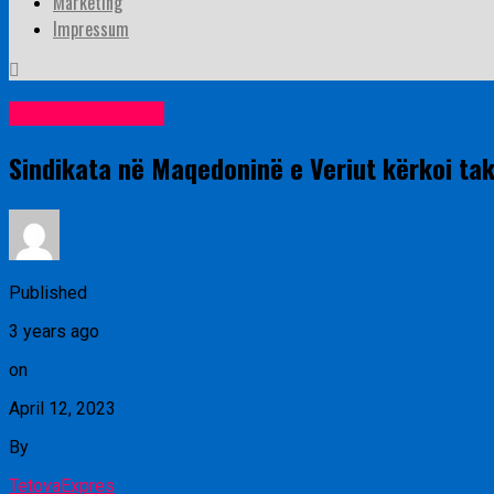
Marketing
Impressum
Lajme nga vendi
Sindikata në Maqedoninë e Veriut kërkoi tak
Published
3 years ago
on
April 12, 2023
By
TetovaExpres