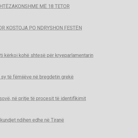
SHTËZAKONSHME MË 18 TETOR
POR KOSTOJA PO NDRYSHON FESTËN
ti kërkoi kohë shtesë për kryeparlamentarin
 sy të fëmijëve në bregdetin grekë
ë, në pritje të procesit të identifikimit
kundjet ndihen edhe në Tiranë