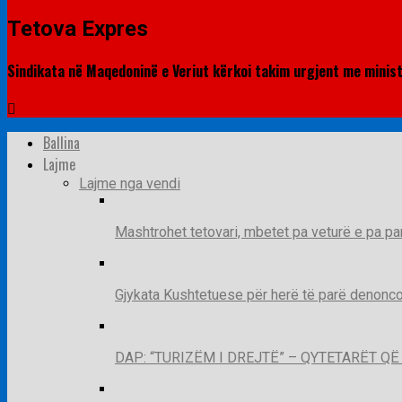
Tetova Expres
Sindikata në Maqedoninë e Veriut kërkoi takim urgjent me minist
Ballina
Lajme
Lajme nga vendi
Mashtrohet tetovari, mbetet pa veturë e pa pa
Gjykata Kushtetuese për herë të parë denoncon
DAP: “TURIZËM I DREJTË” – QYTETARËT 