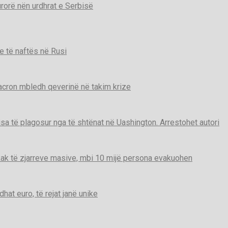
urorë nën urdhrat e Serbisë
e të naftës në Rusi
Macron mbledh qeverinë në takim krize
disa të plagosur nga të shtënat në Uashington. Arrestohet autori
ak të zjarreve masive, mbi 10 mijë persona evakuohen
t euro, të rejat janë unike