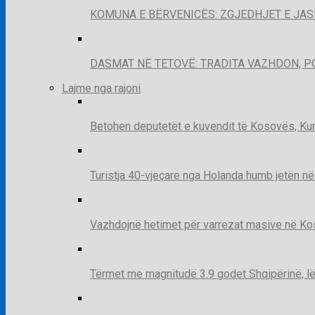
KOMUNA E BËRVENICËS: ZGJEDHJET E JA
DASMAT NË TETOVË: TRADITA VAZHDON, 
Lajme nga rajoni
Betohen deputetët e kuvendit të Kosovës, Kur
Turistja 40-vjeçare nga Holanda humb jetën në
Vazhdojnë hetimet për varrezat masive në Kosov
Tërmet me magnitudë 3.9 godet Shqipërinë, lë