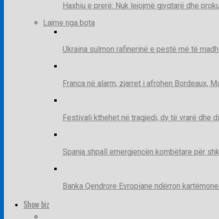
Haxhiu e prerë: Nuk lejojmë gjyqtarë dhe prok
Lajme nga bota
Ukraina sulmon rafinerinë e pestë më të madh
Franca në alarm, zjarret i afrohen Bordeaux, 
Festivali kthehet në tragjedi, dy të vrarë dhe 
Spanja shpall emergjencën kombëtare për shk
Banka Qendrore Evropiane ndërron kartëmonedha
Show biz