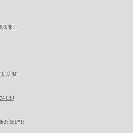
OCIONET!
E NESËRME
24 ORË!
HIROS SË DYTË