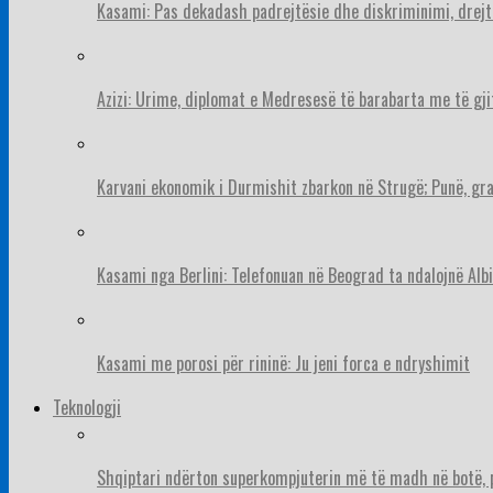
Kasami: Pas dekadash padrejtësie dhe diskriminimi, drejt
Azizi: Urime, diplomat e Medresesë të barabarta me të gj
Karvani ekonomik i Durmishit zbarkon në Strugë; Punë, gr
Kasami nga Berlini: Telefonuan në Beograd ta ndalojnë Albi
Kasami me porosi për rininë: Ju jeni forca e ndryshimit
Teknologji
Shqiptari ndërton superkompjuterin më të madh në botë, pë