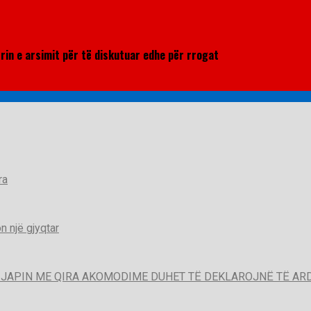
rin e arsimit për të diskutuar edhe për rrogat
ra
 një gjyqtar
QË JAPIN ME QIRA AKOMODIME DUHET TË DEKLAROJNË TË A