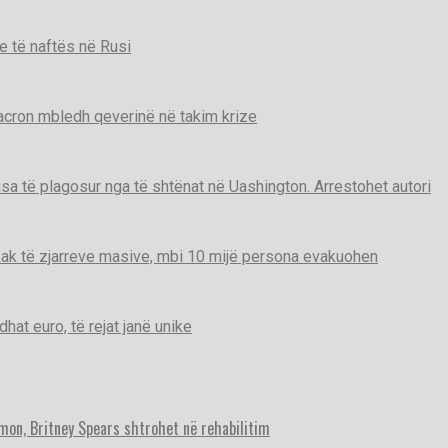
e të naftës në Rusi
Macron mbledh qeverinë në takim krize
disa të plagosur nga të shtënat në Uashington. Arrestohet autori
ak të zjarreve masive, mbi 10 mijë persona evakuohen
t euro, të rejat janë unike
imon, Britney Spears shtrohet në rehabilitim