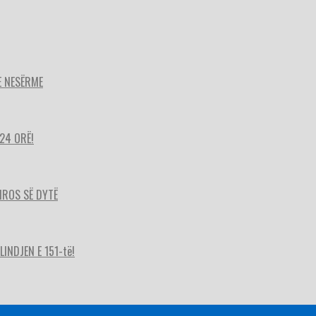
E NESËRME
24 ORË!
HIROS SË DYTË
INDJEN E 151-të!