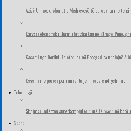
Azizi: Urime, diplomat e Medresesë të barabarta me të gj
Karvani ekonomik i Durmishit zbarkon në Strugë; Punë, gr
Kasami nga Berlini: Telefonuan në Beograd ta ndalojnë Albi
Kasami me porosi për rininë: Ju jeni forca e ndryshimit
Teknologji
Shqiptari ndërton superkompjuterin më të madh në botë, pë
Sport