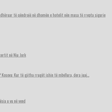
urdhëruar të qëndrojë në dhomën e hotelit nën masa të rrepta sigurie
ertit në Nju Jork
 Kosova: Kur të gjitha rrugët ishin të mbyllura, dera juaj…
ësia u vu në vend