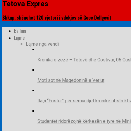
Tetova Expres
Shkup, shënohet 120 vjetori i vdekjes së Goce Dellçevit
Ballina
Lajme
Lajme nga vendi
Kronika e zezë – Tetovë dhe Gostivar, 06 Gus
Moti sot në Maqedoninë e Veriut
Ilaçi “Foster” për sëmundjet kronike obstruk
Studentët ridorëzojnë kërkesën e tyre në Mini