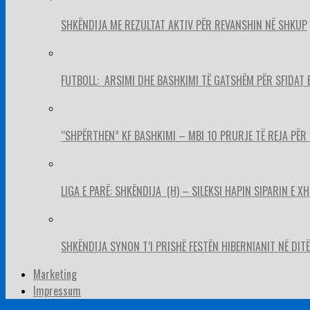
SHKËNDIJA ME REZULTAT AKTIV PËR REVANSHIN NË SHKUP
FUTBOLL: ARSIMI DHE BASHKIMI TË GATSHËM PËR SFIDAT 
“SHPËRTHEN” KF BASHKIMI – MBI 10 PRURJE TË REJA PËR 
LIGA E PARË: SHKËNDIJA (H) – SILEKSI HAPIN SIPARIN E X
SHKËNDIJA SYNON T’I PRISHË FESTËN HIBERNIANIT NË DITËL
Marketing
Impressum