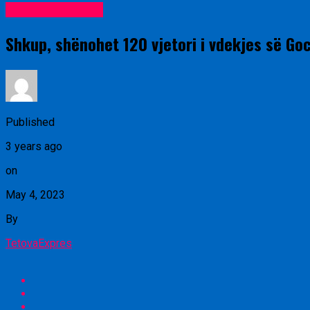
Lajme nga vendi
Shkup, shënohet 120 vjetori i vdekjes së Goc
Published
3 years ago
on
May 4, 2023
By
TetovaExpres