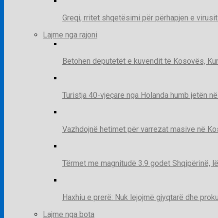
Greqi, rritet shqetësimi për përhapjen e virusi
Lajme nga rajoni
Betohen deputetët e kuvendit të Kosovës, Kur
Turistja 40-vjeçare nga Holanda humb jetën në
Vazhdojnë hetimet për varrezat masive në Kosov
Tërmet me magnitudë 3.9 godet Shqipërinë, lë
Haxhiu e prerë: Nuk lejojmë gjyqtarë dhe prok
Lajme nga bota