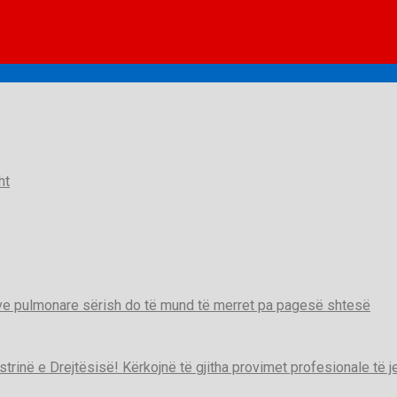
ht
tive pulmonare sërish do të mund të merret pa pagesë shtesë
strinë e Drejtësisë! Kërkojnë të gjitha provimet profesionale të 