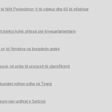
t të Nilit Perëndimor: 6 të vdekur dhe 65 të infektuar
ti kërkoi kohë shtesë për kryeparlamentarin
 sy të fëmijëve në bregdetin grekë
ë, në pritje të procesit të identifikimit
kundjet ndihen edhe në Tiranë
urorë nën urdhrat e Serbisë