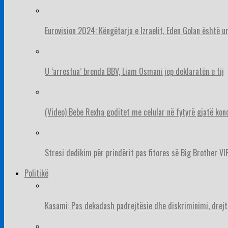
Eurovision 2024: Këngëtarja e Izraelit, Eden Golan është 
U ‘arrestua’ brenda BBV, Liam Osmani jep deklaratën e tij
(Video) Bebe Rexha goditet me celular në fytyrë gjatë konc
Stresi dedikim për prindërit pas fitores së Big Brother VIP
Politikë
Kasami: Pas dekadash padrejtësie dhe diskriminimi, drejt