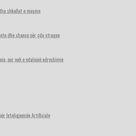
itha shkollat e mesme
ante dhe shanse për çdo strugan
nin, por nuk e ndalojnë ndryshimin
r Inteligjencën Artificiale