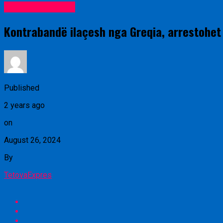
Lajme nga rajoni
Kontrabandë ilaçesh nga Greqia, arrestohet
Published
2 years ago
on
August 26, 2024
By
TetovaExpres