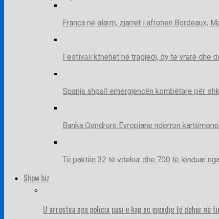
Franca në alarm, zjarret i afrohen Bordeaux, 
Festivali kthehet në tragjedi, dy të vrarë dhe 
Spanja shpall emergjencën kombëtare për shk
Banka Qendrore Evropiane ndërron kartëmonedha
Të paktën 32 të vdekur dhe 700 të lënduar n
Show biz
U arrestua nga policia pasi u kap në gjendje të dehur në t