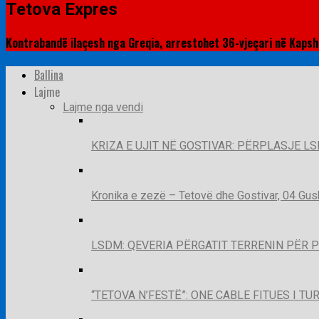
Tetova Expres
Kontrabandë ilaçesh nga Greqia, arrestohet 36-vjeçari në Kapsh
Ballina
Lajme
Lajme nga vendi
KRIZA E UJIT NË GOSTIVAR: PËRPLASJE LS
Kronika e zezë – Tetovë dhe Gostivar, 04 Gus
LSDM: QEVERIA PËRGATIT TERRENIN PËR 
“TETOVA N’FESTË”: ONE CABLE FITUES I T