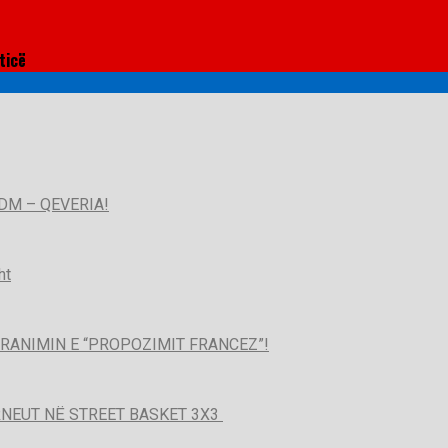
ticë
DM – QEVERIA!
ht
PRANIMIN E “PROPOZIMIT FRANCEZ”!
URNEUT NË STREET BASKET 3X3