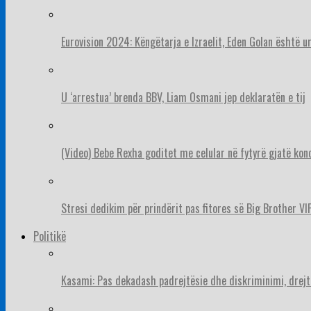
Eurovision 2024: Këngëtarja e Izraelit, Eden Golan është 
U ‘arrestua’ brenda BBV, Liam Osmani jep deklaratën e tij
(Video) Bebe Rexha goditet me celular në fytyrë gjatë konc
Stresi dedikim për prindërit pas fitores së Big Brother VIP
Politikë
Kasami: Pas dekadash padrejtësie dhe diskriminimi, drejt