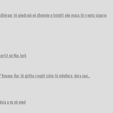
urdhëruar të qëndrojë në dhomën e hotelit nën masa të rrepta sigurie
ertit në Nju Jork
 Kosova: Kur të gjitha rrugët ishin të mbyllura, dera juaj…
ësia u vu në vend