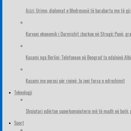
Azizi: Urime, diplomat e Medresesë të barabarta me të gj
Karvani ekonomik i Durmishit zbarkon në Strugë; Punë, gr
Kasami nga Berlini: Telefonuan në Beograd ta ndalojnë Albi
Kasami me porosi për rininë: Ju jeni forca e ndryshimit
Teknologji
Shqiptari ndërton superkompjuterin më të madh në botë, pë
Sport