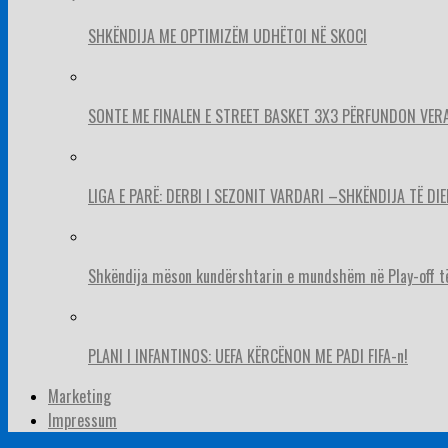
SHKËNDIJA ME OPTIMIZËM UDHËTOI NË SKOCI
SONTE ME FINALEN E STREET BASKET 3X3 PËRFUNDON VER
LIGA E PARË: DERBI I SEZONIT VARDARI –SHKËNDIJA TË DIE
Shkëndija mëson kundërshtarin e mundshëm në Play-off t
PLANI I INFANTINOS: UEFA KËRCËNON ME PADI FIFA-n!
Marketing
Impressum