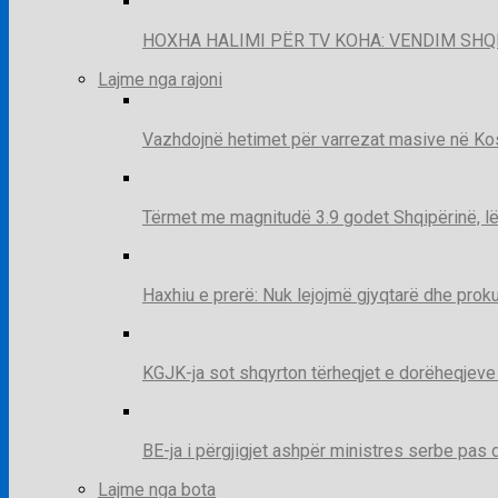
HOXHA HALIMI PËR TV KOHA: VENDIM SHQ
Lajme nga rajoni
Vazhdojnë hetimet për varrezat masive në Kosov
Tërmet me magnitudë 3.9 godet Shqipërinë, lë
Haxhiu e prerë: Nuk lejojmë gjyqtarë dhe prok
KGJK-ja sot shqyrton tërheqjet e dorëheqjeve
BE-ja i përgjigjet ashpër ministres serbe pas 
Lajme nga bota