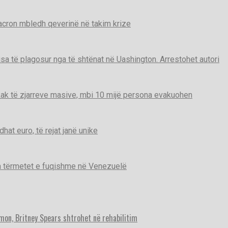
Macron mbledh qeverinë në takim krize
disa të plagosur nga të shtënat në Uashington. Arrestohet autori
ak të zjarreve masive, mbi 10 mijë persona evakuohen
t euro, të rejat janë unike
ga tërmetet e fuqishme në Venezuelë
imon, Britney Spears shtrohet në rehabilitim