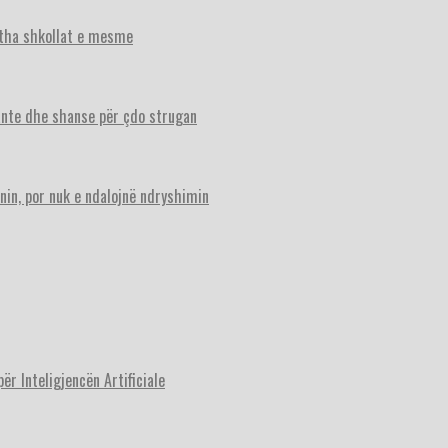
itha shkollat e mesme
ante dhe shanse për çdo strugan
nin, por nuk e ndalojnë ndryshimin
r Inteligjencën Artificiale