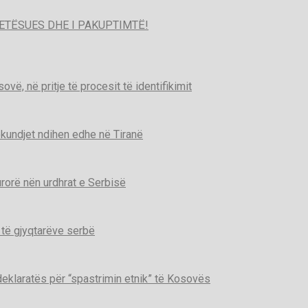
ETËSUES DHE I PAKUPTIMTË!
ë, në pritje të procesit të identifikimit
kundjet ndihen edhe në Tiranë
urorë nën urdhrat e Serbisë
 të gjyqtarëve serbë
deklaratës për “spastrimin etnik” të Kosovës