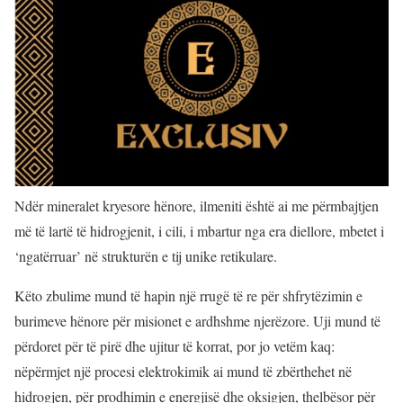
Ndër mineralet kryesore hënore, ilmeniti është ai me përmbajtjen
më të lartë të hidrogjenit, i cili, i mbartur nga era diellore, mbetet i
‘ngatërruar’ në strukturën e tij unike retikulare.
Këto zbulime mund të hapin një rrugë të re për shfrytëzimin e
burimeve hënore për misionet e ardhshme njerëzore. Uji mund të
përdoret për të pirë dhe ujitur të korrat, por jo vetëm kaq:
nëpërmjet një procesi elektrokimik ai mund të zbërthehet në
hidrogjen, për prodhimin e energjisë dhe oksigjen, thelbësor për