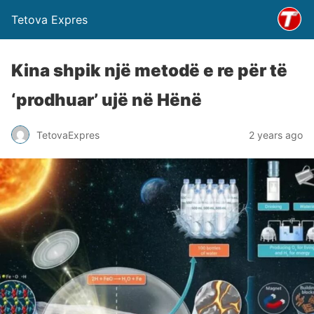
Tetova Expres
Kina shpik një metodë e re për të
‘prodhuar’ ujë në Hënë
TetovaExpres
2 years ago