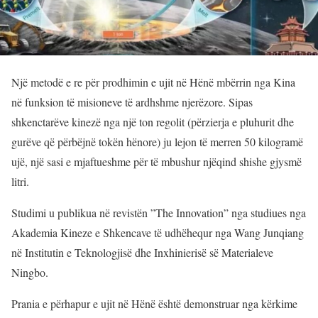
Një metodë e re për prodhimin e ujit në Hënë mbërrin nga Kina
në funksion të misioneve të ardhshme njerëzore. Sipas
shkenctarëve kinezë nga një ton regolit (përzierja e pluhurit dhe
gurëve që përbëjnë tokën hënore) ju lejon të merren 50 kilogramë
ujë, një sasi e mjaftueshme për të mbushur njëqind shishe gjysmë
litri.
Studimi u publikua në revistën ”The Innovation” nga studiues nga
Akademia Kineze e Shkencave të udhëhequr nga Wang Junqiang
në Institutin e Teknologjisë dhe Inxhinierisë së Materialeve
Ningbo.
Prania e përhapur e ujit në Hënë është demonstruar nga kërkime