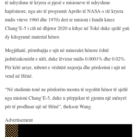
të ndryshme të kryera si pjesë e misioneve të ndryshme
hapësinore, nga ato të programit Apollo të NASA-s (të kryera
midis viteve 1960 dhe 1970) deri te misioni i fundit kinez
Chang’E-5 i cili në dhjetor 2020 u kthye në Tokë duke sjellë gati
dy kilogramë material hënor.
Megjithatë, përmbajtja e ujit në mineralet hënore është
jashtëzakonisht e ulët, duke lëvizur midis 0.0001% dhe 0.02%.
Për këtë arsye, mbetet e vështirë nxjerrja dhe përdorimi i ujit në
vend në Hënë.
“Në studimin tonë ne përdorëm mostra të regolitit hënor të sjellë
nga misioni Chang’E-5, duke u përpjekur të gjenim një mënyrë
për të prodhuar ujë në Hënë”, thekson Wang.
Advertisement