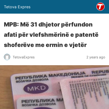
Tetova Expres
MPB: Më 31 dhjetor përfundon
afati për vlefshmërinë e patentë
shoferëve me ermin e vjetër
TetovaExpres
2 years ago