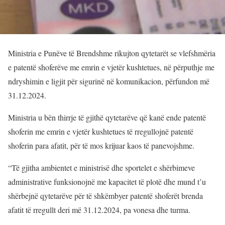
Ministria e Punëve të Brendshme rikujton qytetarët se vlefshmëria
e patentë shoferëve me emrin e vjetër kushtetues, në përputhje me
ndryshimin e ligjit për sigurinë në komunikacion, përfundon më
31.12.2024.
Ministria u bën thirrje të gjithë qytetarëve që kanë ende patentë
shoferin me emrin e vjetër kushtetues të rregullojnë patentë
shoferin para afatit, për të mos krijuar kaos të panevojshme.
“Të gjitha ambientet e ministrisë dhe sportelet e shërbimeve
administrative funksionojnë me kapacitet të plotë dhe mund t’u
shërbejnë qytetarëve për të shkëmbyer patentë shoferët brenda
afatit të rregullt deri më 31.12.2024, pa vonesa dhe turma.