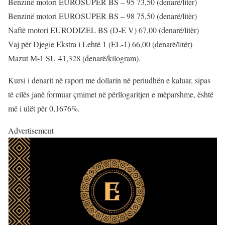
Benzinë motori EUROSUPER BS – 95 73,50 (denarë/litër)
Benzinë motori EUROSUPER BS – 98 75,50 (denarë/litër)
Naftë motori EURODIZEL BS (D-E V) 67,00 (denarë/litër)
Vaj për Djegie Ekstra i Lehtë 1 (EL-1) 66,00 (denarë/litër)
Mazut М-1 SU 41,328 (denarë/kilogram).
Kursi i denarit në raport me dollarin në periudhën e kaluar, sipas
të cilës janë formuar çmimet në përllogaritjen e mëparshme, është
më i ulët për 0,1676%.
Advertisement