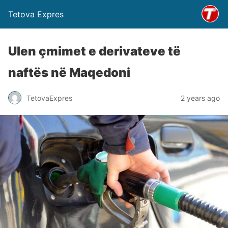
Tetova Expres
Ulen çmimet e derivateve të
naftës në Maqedoni
TetovaExpres
2 years ago