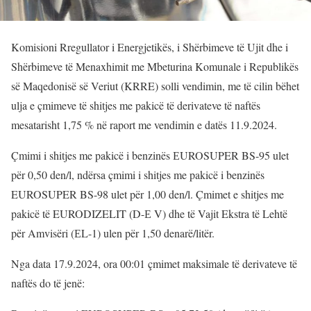
Komisioni Rregullator i Energjetikës, i Shërbimeve të Ujit dhe i
Shërbimeve të Menaxhimit me Mbeturina Komunale i Republikës
së Maqedonisë së Veriut (KRRE) solli vendimin, me të cilin bëhet
ulja e çmimeve të shitjes me pakicë të derivateve të naftës
mesatarisht 1,75 % në raport me vendimin e datës 11.9.2024.
Çmimi i shitjes me pakicë i benzinës ЕUROSUPER BS-95 ulet
për 0,50 den/l, ndërsa çmimi i shitjes me pakicë i benzinës
EUROSUPER BS-98 ulet për 1,00 den/l. Çmimet e shitjes me
pakicë të EURODIZELIT (D-Е V) dhe të Vajit Ekstra të Lehtë
për Amvisëri (ЕL-1) ulen për 1,50 denarë/litër.
Nga data 17.9.2024, ora 00:01 çmimet maksimale të derivateve të
naftës do të jenë: