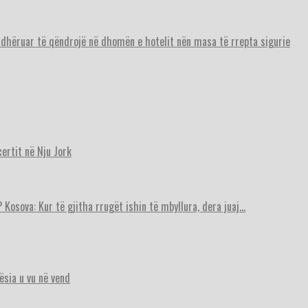
urdhëruar të qëndrojë në dhomën e hotelit nën masa të rrepta sigurie
ertit në Nju Jork
 Kosova: Kur të gjitha rrugët ishin të mbyllura, dera juaj…
ësia u vu në vend