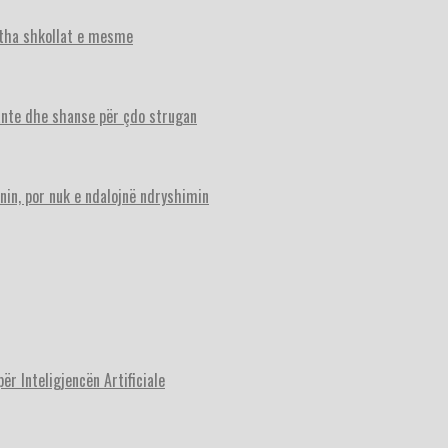
itha shkollat e mesme
ante dhe shanse për çdo strugan
nin, por nuk e ndalojnë ndryshimin
r Inteligjencën Artificiale