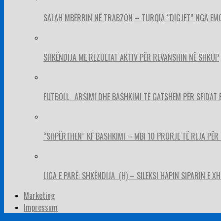
SALAH MBËRRIN NË TRABZON – TURQIA “DIGJET” NGA EM
SHKËNDIJA ME REZULTAT AKTIV PËR REVANSHIN NË SHKUP
FUTBOLL: ARSIMI DHE BASHKIMI TË GATSHËM PËR SFIDAT 
“SHPËRTHEN” KF BASHKIMI – MBI 10 PRURJE TË REJA PËR 
LIGA E PARË: SHKËNDIJA (H) – SILEKSI HAPIN SIPARIN E X
Marketing
Impressum