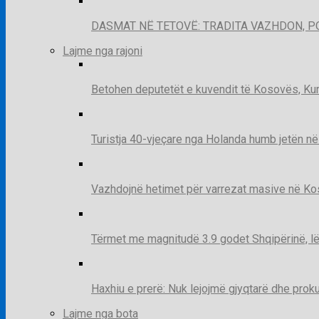
DASMAT NË TETOVË: TRADITA VAZHDON, 
Lajme nga rajoni
Betohen deputetët e kuvendit të Kosovës, Kur
Turistja 40-vjeçare nga Holanda humb jetën në
Vazhdojnë hetimet për varrezat masive në Kosov
Tërmet me magnitudë 3.9 godet Shqipërinë, lë
Haxhiu e prerë: Nuk lejojmë gjyqtarë dhe prok
Lajme nga bota