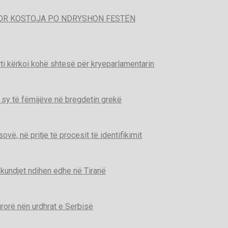
POR KOSTOJA PO NDRYSHON FESTËN
ti kërkoi kohë shtesë për kryeparlamentarin
 sy të fëmijëve në bregdetin grekë
ë, në pritje të procesit të identifikimit
kundjet ndihen edhe në Tiranë
urorë nën urdhrat e Serbisë