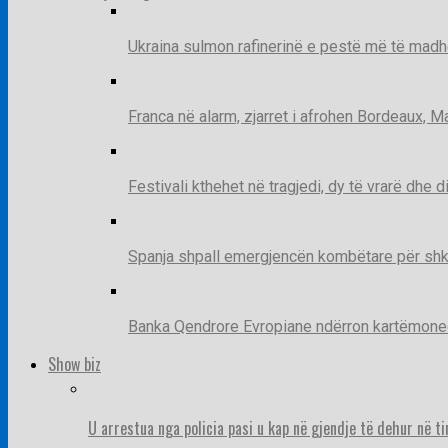
Ukraina sulmon rafinerinë e pestë më të madh
Franca në alarm, zjarret i afrohen Bordeaux, 
Festivali kthehet në tragjedi, dy të vrarë dhe 
Spanja shpall emergjencën kombëtare për shk
Banka Qendrore Evropiane ndërron kartëmonedha
Show biz
U arrestua nga policia pasi u kap në gjendje të dehur në t