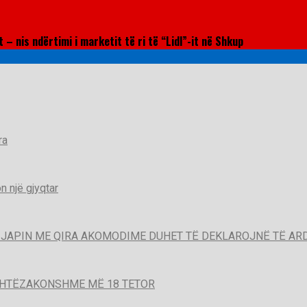
– nis ndërtimi i marketit të ri të “Lidl”-it në Shkup
ra
 një gjyqtar
QË JAPIN ME QIRA AKOMODIME DUHET TË DEKLAROJNË TË A
SHTËZAKONSHME MË 18 TETOR