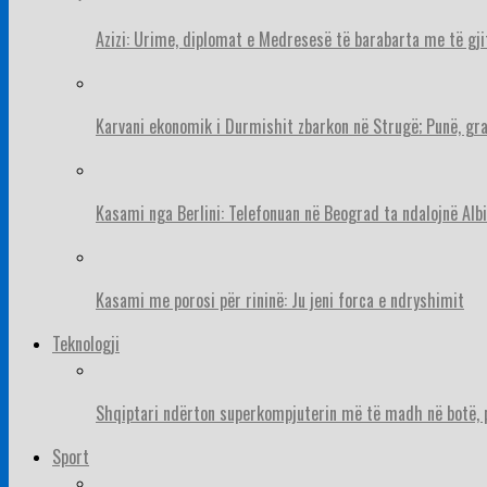
Azizi: Urime, diplomat e Medresesë të barabarta me të gj
Karvani ekonomik i Durmishit zbarkon në Strugë; Punë, gr
Kasami nga Berlini: Telefonuan në Beograd ta ndalojnë Albi
Kasami me porosi për rininë: Ju jeni forca e ndryshimit
Teknologji
Shqiptari ndërton superkompjuterin më të madh në botë, pë
Sport