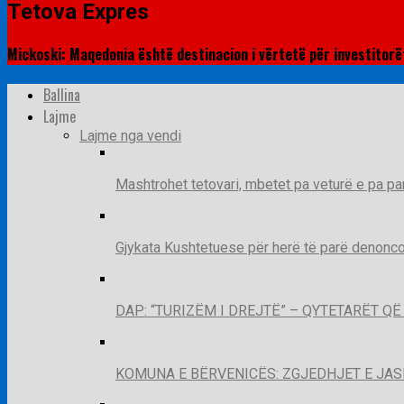
Tetova Expres
Mickoski: Maqedonia është destinacion i vërtetë për investitorët 
Ballina
Lajme
Lajme nga vendi
Mashtrohet tetovari, mbetet pa veturë e pa pa
Gjykata Kushtetuese për herë të parë denoncon
DAP: “TURIZËM I DREJTË” – QYTETARËT 
KOMUNA E BËRVENICËS: ZGJEDHJET E JA