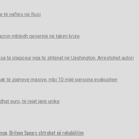
e të naftës në Rusi
Macron mbledh qeverinë në takim krize
disa të plagosur nga të shtënat në Uashington. Arrestohet autori
ak të zjarreve masive, mbi 10 mijë persona evakuohen
t euro, të rejat janë unike
imon, Britney Spears shtrohet në rehabilitim