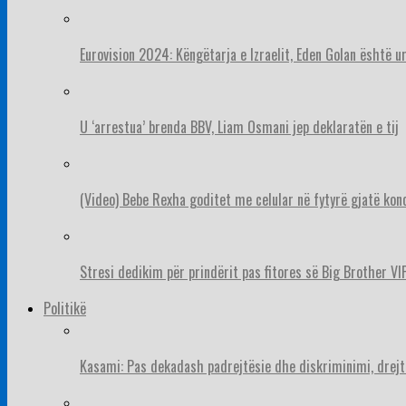
Eurovision 2024: Këngëtarja e Izraelit, Eden Golan është 
U ‘arrestua’ brenda BBV, Liam Osmani jep deklaratën e tij
(Video) Bebe Rexha goditet me celular në fytyrë gjatë konc
Stresi dedikim për prindërit pas fitores së Big Brother VIP
Politikë
Kasami: Pas dekadash padrejtësie dhe diskriminimi, drejt