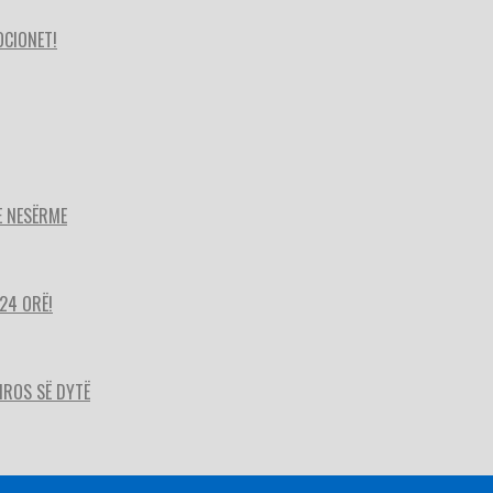
OCIONET!
E NESËRME
24 ORË!
HIROS SË DYTË