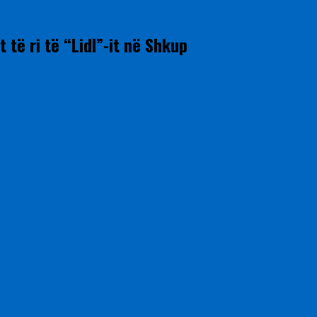
 të ri të “Lidl”-it në Shkup