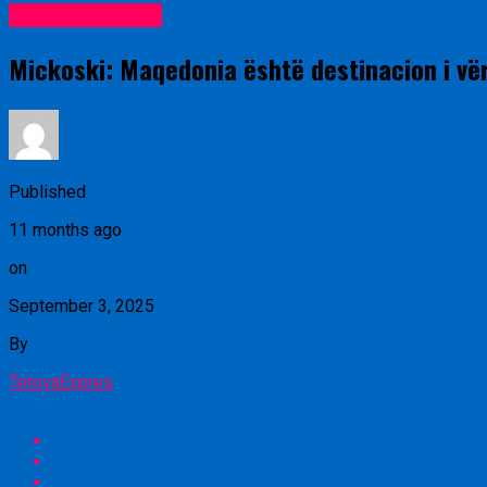
Lajme nga vendi
Mickoski: Maqedonia është destinacion i vërte
Published
11 months ago
on
September 3, 2025
By
TetovaExpres