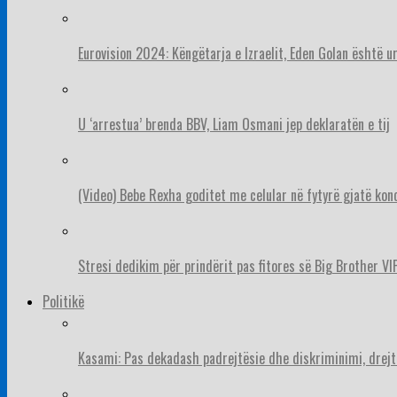
Eurovision 2024: Këngëtarja e Izraelit, Eden Golan është 
U ‘arrestua’ brenda BBV, Liam Osmani jep deklaratën e tij
(Video) Bebe Rexha goditet me celular në fytyrë gjatë konc
Stresi dedikim për prindërit pas fitores së Big Brother VIP
Politikë
Kasami: Pas dekadash padrejtësie dhe diskriminimi, drejt