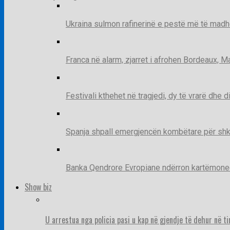
Ukraina sulmon rafinerinë e pestë më të madh
Franca në alarm, zjarret i afrohen Bordeaux, 
Festivali kthehet në tragjedi, dy të vrarë dhe 
Spanja shpall emergjencën kombëtare për shk
Banka Qendrore Evropiane ndërron kartëmonedha
Show biz
U arrestua nga policia pasi u kap në gjendje të dehur në t