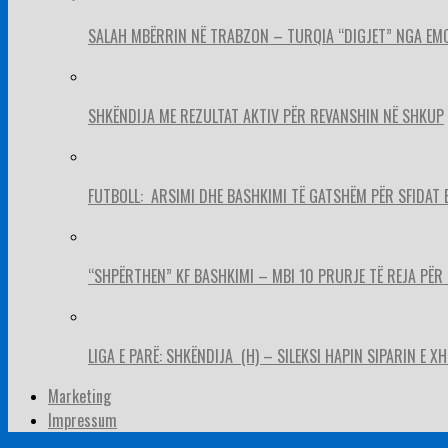
SALAH MBËRRIN NË TRABZON – TURQIA “DIGJET” NGA EM
SHKËNDIJA ME REZULTAT AKTIV PËR REVANSHIN NË SHKUP
FUTBOLL: ARSIMI DHE BASHKIMI TË GATSHËM PËR SFIDAT 
“SHPËRTHEN” KF BASHKIMI – MBI 10 PRURJE TË REJA PËR 
LIGA E PARË: SHKËNDIJA (H) – SILEKSI HAPIN SIPARIN E X
Marketing
Impressum