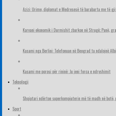
Azizi: Urime, diplomat e Medresesë të barabarta me të gj
Karvani ekonomik i Durmishit zbarkon në Strugë; Punë, gr
Kasami nga Berlini: Telefonuan në Beograd ta ndalojnë Albi
Kasami me porosi për rininë: Ju jeni forca e ndryshimit
Teknologji
Shqiptari ndërton superkompjuterin më të madh në botë, pë
Sport