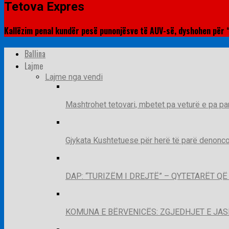
Tetova Expres
Kallëzim penal kundër pesë punonjësve të AUV-së, dyshohen për 
Ballina
Lajme
Lajme nga vendi
Mashtrohet tetovari, mbetet pa veturë e pa pa
Gjykata Kushtetuese për herë të parë denoncon
DAP: “TURIZËM I DREJTË” – QYTETARËT 
KOMUNA E BËRVENICËS: ZGJEDHJET E JA