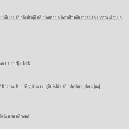
urdhëruar të qëndrojë në dhomën e hotelit nën masa të rrepta sigurie
ertit në Nju Jork
 Kosova: Kur të gjitha rrugët ishin të mbyllura, dera juaj…
ësia u vu në vend