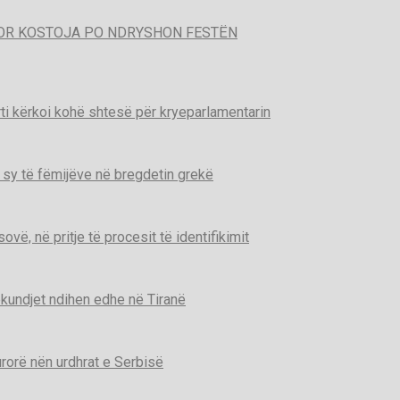
POR KOSTOJA PO NDRYSHON FESTËN
ti kërkoi kohë shtesë për kryeparlamentarin
 sy të fëmijëve në bregdetin grekë
ë, në pritje të procesit të identifikimit
kundjet ndihen edhe në Tiranë
urorë nën urdhrat e Serbisë