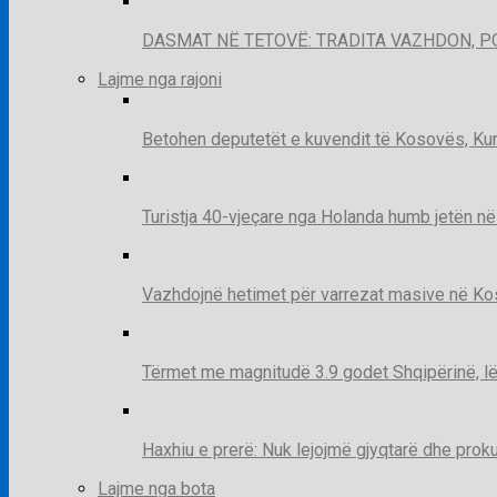
DASMAT NË TETOVË: TRADITA VAZHDON, 
Lajme nga rajoni
Betohen deputetët e kuvendit të Kosovës, Kur
Turistja 40-vjeçare nga Holanda humb jetën në
Vazhdojnë hetimet për varrezat masive në Kosov
Tërmet me magnitudë 3.9 godet Shqipërinë, lë
Haxhiu e prerë: Nuk lejojmë gjyqtarë dhe prok
Lajme nga bota