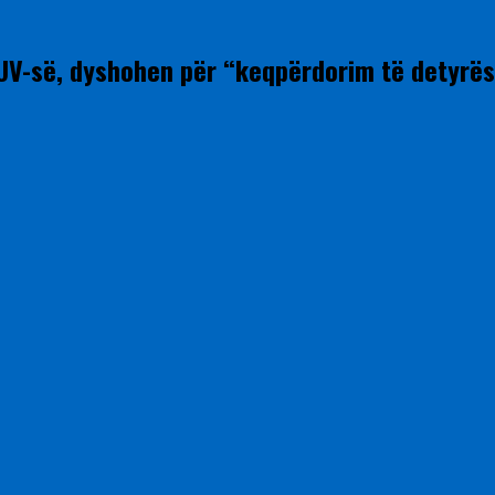
UV-së, dyshohen për “keqpërdorim të detyrës