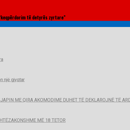
“keqpërdorim të detyrës zyrtare”
ra
 një gjyqtar
QË JAPIN ME QIRA AKOMODIME DUHET TË DEKLAROJNË TË A
SHTËZAKONSHME MË 18 TETOR