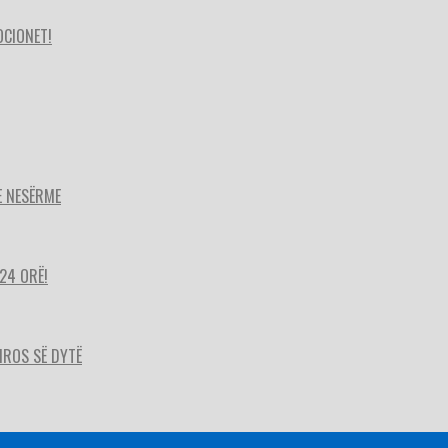
OCIONET!
E NESËRME
24 ORË!
HIROS SË DYTË