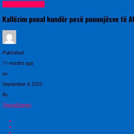
Lajme nga vendi
Kallëzim penal kundër pesë punonjësve të A
Published
11 months ago
on
September 4, 2025
By
TetovaExpres