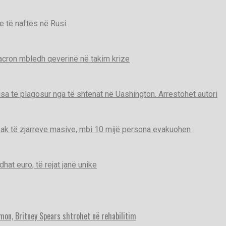
e të naftës në Rusi
Macron mbledh qeverinë në takim krize
disa të plagosur nga të shtënat në Uashington. Arrestohet autori
ak të zjarreve masive, mbi 10 mijë persona evakuohen
t euro, të rejat janë unike
imon, Britney Spears shtrohet në rehabilitim