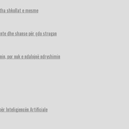
itha shkollat e mesme
ante dhe shanse për çdo strugan
nin, por nuk e ndalojnë ndryshimin
r Inteligjencën Artificiale