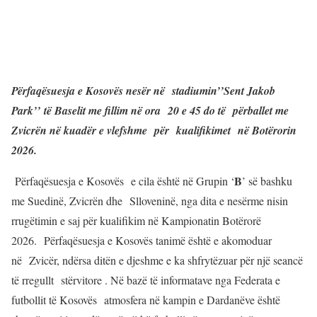
Përfaqësuesja e Kosovës nesër në stadiumin’’Sent Jakob
Park’’
të Baselit me fillim në ora 20 e 45 do të përballet me
Zvicrën në kuadër e vlefshme për kualifikimet
në Botërorin
2026.
B
Përfaqësuesja e Kosovës e cila është në Grupin ‘
’ së bashku
me Suedinë, Zvicrën dhe Slloveninë, nga dita e nesërme nisin
rrugëtimin e saj për kualifikim në Kampionatin Botërorë
2026. Përfaqësuesja e Kosovës tanimë është e akomoduar
në Zvicër, ndërsa ditën e djeshme e ka shfrytëzuar për një seancë
të rregullt stërvitore . Në bazë të informatave nga Federata e
futbollit të Kosovës atmosfera në kampin e Dardanëve është