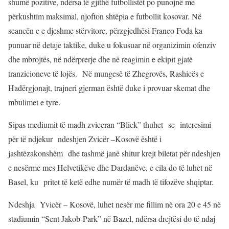
shumë pozitive, ndërsa të gjithë futbollistët po punojnë me
përkushtim maksimal, njofton shtëpia e futbollit kosovar. Në
seancën e e djeshme stërvitore, përzgjedhësi Franco Foda ka
punuar në detaje taktike, duke u fokusuar në organizimin ofenziv
dhe mbrojtës, në ndërprerje dhe në reagimin e ekipit gjatë
tranzicioneve të lojës. Në mungesë të Zhegrovës, Rashicës e
Hadërgjonajt, trajneri gjerman është duke i provuar skemat dhe
mbulimet e tyre.
Sipas mediumit të madh zviceran “Blick” thuhet se interesimi
për të ndjekur ndeshjen Zvicër –Kosovë është i
jashtëzakonshëm dhe tashmë janë shitur krejt biletat për ndeshjen
e nesërme mes Helvetikëve dhe Dardanëve, e cila do të luhet në
Basel, ku pritet të ketë edhe numër të madh të tifozëve shqiptar.
Ndeshja Yvicër – Kosovë, luhet nesër me fillim në ora 20 e 45 në
stadiumin “Sent Jakob-Park” në Bazel, ndërsa drejtësi do të ndaj