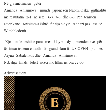
Në gjysmëfinalen tjetër
Amanda Anisimova mundi japonezen Naomi Oska gjithashtu
me rezultatin 2-1 në sete 6-7, 7-6 dhe 6-3. Për tenisten
amerikane Anisimova është finalja e dytë radhazi pas asaj të
Wimbbledonit.
Kjo finale është e para mes këtyre dy pretendenteve për
të fituar trofeun e madh të grand slam-it US OPEN pra mes
Aryna Sabalenkos dhe Amanda Anisimova ,
Ndeshja finale luhet nesër me fillim në ora 22:00 .
Advertisement