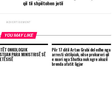
që të shpëtohen jetë
ADVERTISEMENT
YOU MAY LIKE
NTËT ONKOLOGJIK
Për 17 ditë Artan Grubi del edhe nga
STUAN PARA MINISTRISË SË
arresti shtëpiak, nëse prokurori që
ETËSISË
e nxori nga Shutka nuk ngre akuzë
brenda afatit ligjor