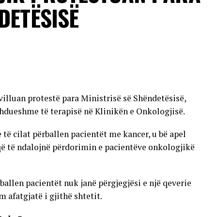
sonave që vuajnë nga sëmundje kronike dhe individëve
DETËSISË
 transmetimit nuk ka përfunduar ende dhe se raste
jera të vendit.
VERTISEMENT
villuan protestë para Ministrisë së Shëndetësisë,
hdueshme të terapisë në Klinikën e Onkologjisë.
 cilat përballen pacientët me kancer, u bë apel
që të ndalojnë përdorimin e pacientëve onkologjikë
allen pacientët nuk janë përgjegjësi e një qeverie
 afatgjatë i gjithë shtetit.