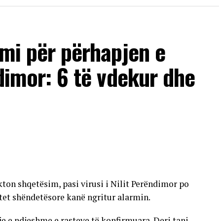
imi për përhapjen e
ndimor: 6 të vdekur dhe
ton shqetësim, pasi virusi i Nilit Perëndimor po
tet shëndetësore kanë ngritur alarmin.
tje e ndjeshme e rasteve të konfirmuara. Deri tani,