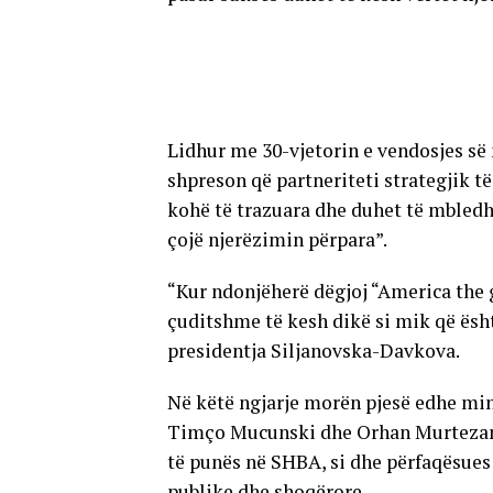
Lidhur me 30-vjetorin e vendosjes s
shpreson që partneriteti strategjik t
kohë të trazuara dhe duhet të mbledhi
çojë njerëzimin përpara”.
“Kur ndonjëherë dëgjoj “America the g
çuditshme të kesh dikë si mik që është
presidentja Siljanovska-Davkova.
Në këtë ngjarje morën pjesë edhe min
Timço Mucunski dhe Orhan Murtezani, 
të punës në SHBA, si dhe përfaqësues 
publike dhe shoqërore.