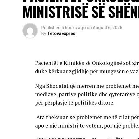
Rreziku më i madh u kanoset të moshuarve, per
MINISTRISË SË SHËN
me imunitet të dobësuar.
Autoritetet kanë bërë të ditur se sezoni i
të reja mund të shfaqen edhe në rajone të t
Published
5 hours ago
on
August 6, 2026
By
TetovaExpres
AD
Pacientët e Klinikës së Onkologjisë sot zh
duke kërkuar zgjidhje për mungesën e vaz
Nga Shoqatat që merren me problemet me të
mediave, partive politike dhe qytetarëve 
për përplasje të politikës ditore.
Ata theksuan se problemet me të cilat përb
apo e një ministri të vetëm, por një problem