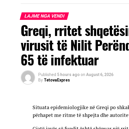
LAJME NGA VENDI
Greqi, rritet shqetës
virusit të Nilit Perë
65 të infektuar
Published
5 hours ago
on
August 6, 2026
By
TetovaExpres
Situata epidemiologjike në Greqi po shkak
përhapet me ritme të shpejta dhe autorite
Gjatë javës së fundit është shënuar një rri