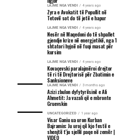
ligjor
LAJME NGA VENDI
4 years ago
Zyra e Avokatit të Popullit në
Tetovë sot do të jetë e hapur
LAJME NGA VENDI
4 years ago
Nesër në Maqedoni do të shpallet
gjendje krize në energjetikë, nga 1
shtatori hyjnë në fuqi masat për
kursim
LAJME NGA VENDI
4 years ago
Kovaçevski paralajmëroi drejtor
të ri të Drejtorisë për Zbatimin e
Sanksioneve
LAJME NGA VENDI
3 months ago
Azizi zbulon dyfytyrësinë e Ali
Ahmetit: Ja vazali që e mbronte
Gruevskin
UNCATEGORIZED
1 year ago
Visar Ganiu ua uron Kurban
Bajramin: Ju uroj që kjo festë e
shenjtë t’ju sjellë paqe në zemër |
VIDEO