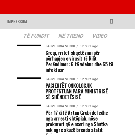
IMPRESSUM
TË FUNDIT
NË TREND
VIDEO
LAJME NGA VENDI
5 hours ago
Greqi, rritet shqetësimi për
përhapjen e virusit të Nilit
Perëndimor: 6 të vdekur dhe 65 të
infektuar
LAJME NGA VENDI
5 hours ago
PACIENTËT ONKOLOGJIK
PROTESTUAN PARA MINISTRISË
SË SHËNDETËSISË
LAJME NGA VENDI
5 hours ago
Për 17 ditë Artan Grubi del edhe
nga arresti shtëpiak, nëse
prokurori që e nxori nga Shutka
nuk ngre akuzë brenda afatit