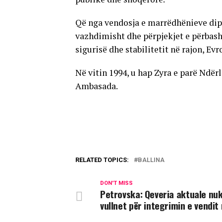
Që nga vendosja e marrëdhënieve dip
vazhdimisht dhe përpjekjet e përbas
sigurisë dhe stabilitetit në rajon, Ev
Në vitin 1994, u hap Zyra e parë Ndër
Ambasada.
RELATED TOPICS:
BALLINA
DON'T MISS
Petrovska: Qeveria aktuale nu
vullnet për integrimin e vendit