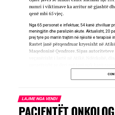
numri i viktimave ka arritur në gjashtë d
qenë mbi 65 vjeç.
Nga 65 personat e infektuar, 54 kanë zhvilluar p
meningjitin dhe paralizën akute. Aktualisht, 20 
prej tyre po marrin trajtim në njësitë e terapisë i
Rastet janë përqendruar kryesisht në Atikë
Maqedoninë Qendrore. Sipas autoriteteve s
veçanërisht i lartë në Atikë. Ndërkohë, disa
pavarësisht se deri më tani nuk kanë raport
CON
Infeksioni transmetohet kryesisht përmes
insekte infektohen nga shpendët, ndërsa vi
kontaktit të zakonshëm. Rreth 80 për qind
më e madhe e të tjerëve shfaqin një formë
LAJME NGA VENDI
pak se një për qind e të prekurve zhvilloj
PACIENTËT ONKOLOG