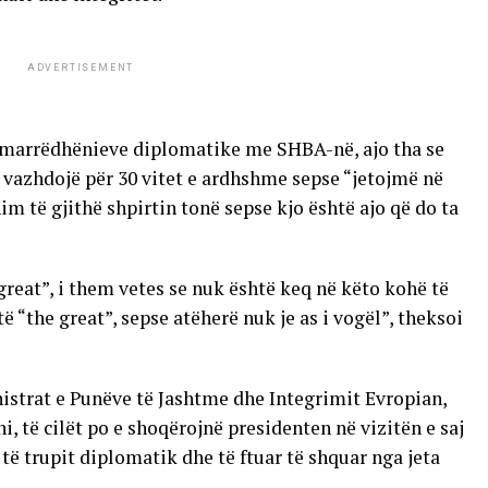
ADVERTISEMENT
ë marrëdhënieve diplomatike me SHBA-në, ajo tha se
ë vazhdojë për 30 vitet e ardhshme sepse “jetojmë në
m të gjithë shpirtin tonë sepse kjo është ajo që do ta
reat”, i them vetes se nuk është keq në këto kohë të
 “the great”, sepse atëherë nuk je as i vogël”, theksoi
istrat e Punëve të Jashtme dhe Integrimit Evropian,
të cilët po e shoqërojnë presidenten në vizitën e saj
të trupit diplomatik dhe të ftuar të shquar nga jeta