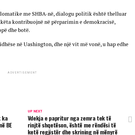
lomatike me SHBA-në, dialogu politik është thelluar
hkëta kontribuojnë në përparimin e demokracisë,
ropë dhe botë.
lidhëse në Uashington, dhe një vit më vonë, u hap edhe
ADVERTISEMENT
UP NEXT
k ka
Vdekja e papritur nga zemra tek të
 në BE
rinjtë shqetëson, është me rëndësi të
ketë regjistër dhe skrining në mënyrë