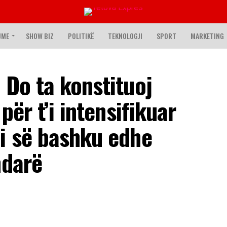
JME
SHOW BIZ
POLITIKË
TEKNOLOGJI
SPORT
MARKETING
 Do ta konstituoj
për t’i intensifikuar
i së bashku edhe
ndarë