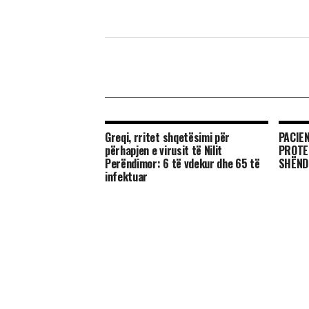
Greqi, rritet shqetësimi për
PACIE
përhapjen e virusit të Nilit
PROTE
Perëndimor: 6 të vdekur dhe 65 të
SHËND
infektuar