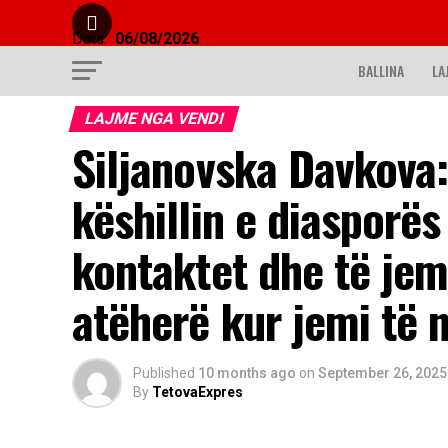
Data:
06/08/2026
BALLINA
LA
LAJME NGA VENDI
Siljanovska Davkova:
këshillin e diasporës 
kontaktet dhe të jem
atëherë kur jemi të 
Published
10 months ago
on
September 26, 2025
By
TetovaExpres