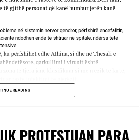
he të gjithë personat që kanë humbur jetën kanë
robleme në sistemin nervor qendror, përfshirë encefalitin,
pacientë ndodhen ende të shtruar në spitale, ndërsa tetë
ntensive.
, ku përfshihet edhe Athina, si dhe në Thesali e
hëndetësore, qarkullimi i virusit është
 zona të tjera janë klasifikuar si me rrezik të lartë,
uar raste infektimi te njerëzit.
TINUE READING
 pickimit të mushkonjave që mbartin virusin. Këto
rusi nuk kalon nga një person te tjetri përmes
 e të infektuarve nuk kanë simptoma, ndërsa pjesa
 të lehtë të sëmundjes, të ngjashme me gripin. Më
në komplikacione të rënda neurologjike.
JIK PROTESTUAN PARA