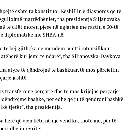
hpejtë është ta konstituoj Këshillin e diasporës që të
egullojmë marrëdhëniet, tha presidentja Siljanovska
në të cilët morën pjesë në ngjarjen me rastin e 30-të
eve diplomatike me SHBA-në.
do të bëj gjithçka që mundem për t’i intensifikuar
 atëherë kur jemi të ndarë”, tha Siljanovska-Davkova.
 tha atyre të qëndrojnë të bashkuar, të mos përcjellin
çarje jashtë.
s transferojnë përçarje dhe të mos krijojnë përçarje
 të qëndrojmë bashkë, por edhe që ju të qëndroni bashkë
ikë tjetër”, tha presidentja.
 herë që vjen këtu në një vend ku, thotë ajo, për të
huri dhe integritet.