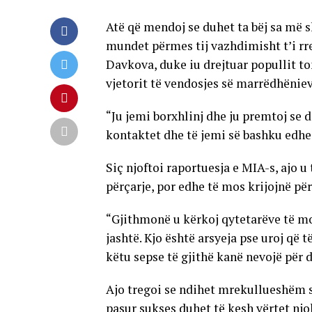
Atë që mendoj se duhet ta bëj sa më s
mundet përmes tij vazhdimisht t’i rr
Davkova, duke iu drejtuar popullit to
vjetorit të vendosjes së marrëdhëni
“Ju jemi borxhlinj dhe ju premtoj se 
kontaktet dhe të jemi së bashku edhe
Siç njoftoi raportuesja e MIA-s, ajo u
përçarje, por edhe të mos krijojnë për
“Gjithmonë u kërkoj qytetarëve të mo
jashtë. Kjo është arsyeja pse uroj që
këtu sepse të gjithë kanë nevojë për d
Ajo tregoi se ndihet mrekullueshëm sa
pasur sukses duhet të kesh vërtet njo