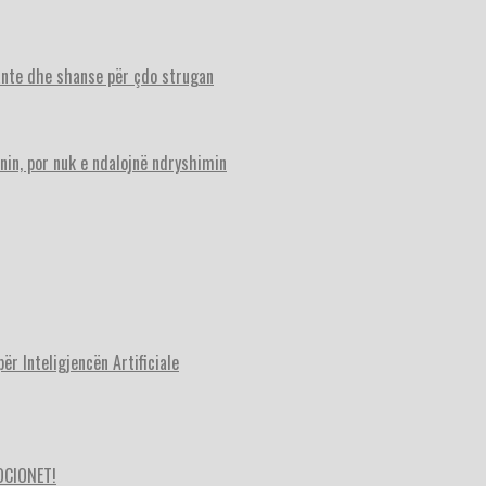
ante dhe shanse për çdo strugan
nin, por nuk e ndalojnë ndryshimin
r Inteligjencën Artificiale
OCIONET!