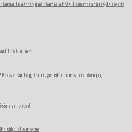
urdhëruar të qëndrojë në dhomën e hotelit nën masa të rrepta sigurie
ertit në Nju Jork
 Kosova: Kur të gjitha rrugët ishin të mbyllura, dera juaj…
ësia u vu në vend
itha shkollat e mesme