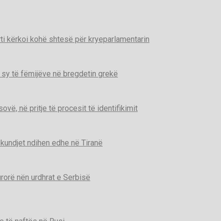
ti kërkoi kohë shtesë për kryeparlamentarin
 sy të fëmijëve në bregdetin grekë
ë, në pritje të procesit të identifikimit
kundjet ndihen edhe në Tiranë
urorë nën urdhrat e Serbisë