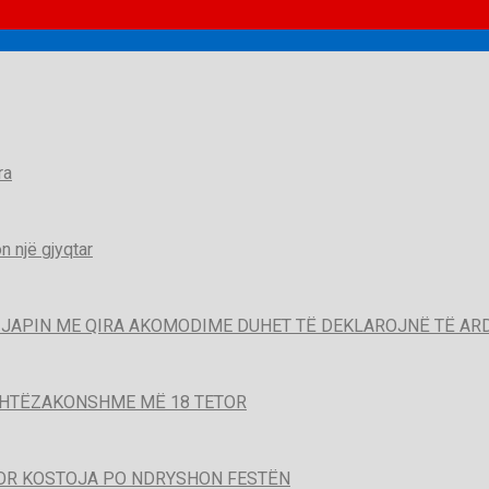
ra
 një gjyqtar
QË JAPIN ME QIRA AKOMODIME DUHET TË DEKLAROJNË TË A
SHTËZAKONSHME MË 18 TETOR
POR KOSTOJA PO NDRYSHON FESTËN