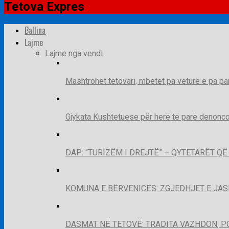
Tetova Expres
Ballina
Lajme
Lajme nga vendi
Mashtrohet tetovari, mbetet pa veturë e pa pa
Gjykata Kushtetuese për herë të parë denoncon
DAP: “TURIZËM I DREJTË” – QYTETARËT 
KOMUNA E BËRVENICËS: ZGJEDHJET E JA
DASMAT NË TETOVË: TRADITA VAZHDON, 