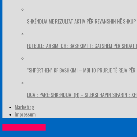
SHKËNDIJA ME REZULTAT AKTIV PËR REVANSHIN NË SHKUP
FUTBOLL: ARSIMI DHE BASHKIMI TË GATSHËM PËR SFIDAT 
“SHPËRTHEN” KF BASHKIMI – MBI 10 PRURJE TË REJA PËR 
LIGA E PARË: SHKËNDIJA (H) – SILEKSI HAPIN SIPARIN E X
Marketing
Impressum
Lajme nga vendi