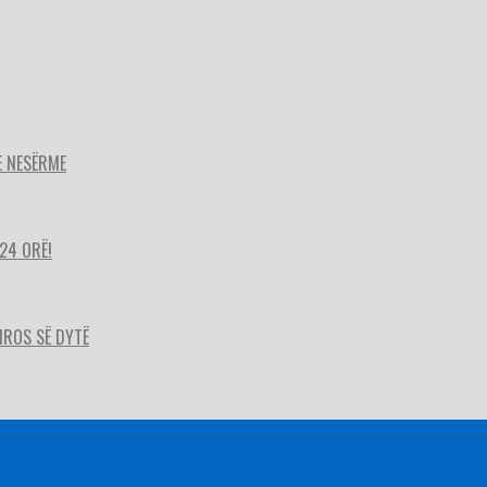
E NESËRME
24 ORË!
HIROS SË DYTË