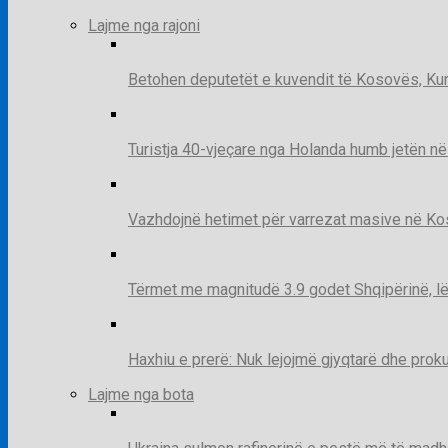
Lajme nga rajoni
Betohen deputetët e kuvendit të Kosovës, Kur
Turistja 40-vjeçare nga Holanda humb jetën në
Vazhdojnë hetimet për varrezat masive në Kosov
Tërmet me magnitudë 3.9 godet Shqipërinë, lë
Haxhiu e prerë: Nuk lejojmë gjyqtarë dhe prok
Lajme nga bota