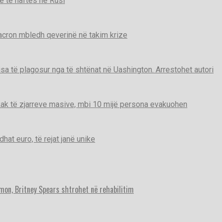
e të naftës në Rusi
Macron mbledh qeverinë në takim krize
disa të plagosur nga të shtënat në Uashington. Arrestohet autori
ak të zjarreve masive, mbi 10 mijë persona evakuohen
t euro, të rejat janë unike
imon, Britney Spears shtrohet në rehabilitim