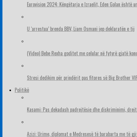
Eurovision 2024: Këngëtarja e Izraelit, Eden Golan është 
U ‘arrestua’ brenda BBV, Liam Osmani jep deklaratën e tij
(Video) Bebe Rexha goditet me celular në fytyrë gjatë konc
Stresi dedikim për prindërit pas fitores së Big Brother VIP
Politikë
Kasami: Pas dekadash padrejtësie dhe diskriminimi, drejt
Azizi: Urime, diplomat e Medresesë të barabarta me të gj