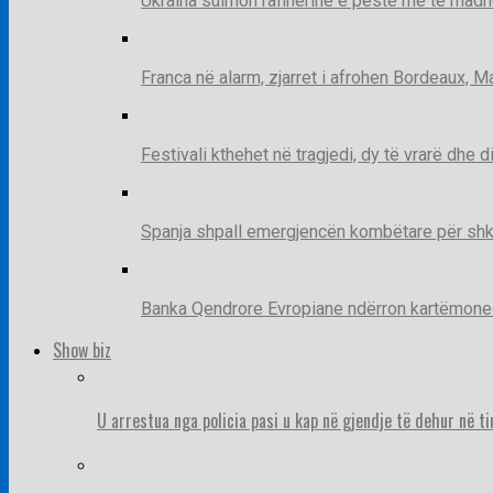
Ukraina sulmon rafinerinë e pestë më të madh
Franca në alarm, zjarret i afrohen Bordeaux, 
Festivali kthehet në tragjedi, dy të vrarë dhe 
Spanja shpall emergjencën kombëtare për shk
Banka Qendrore Evropiane ndërron kartëmonedha
Show biz
U arrestua nga policia pasi u kap në gjendje të dehur në t