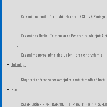
Karvani ekonomik i Durmishit zbarkon në Strugë; Punë, gr
Kasami nga Berlini: Telefonuan në Beograd ta ndalojnë Albi
Kasami me porosi për rininë: Ju jeni forca e ndryshimit
Teknologji
Shqiptari ndërton superkompjuterin më të madh në botë, pë
Sport
SALAH MBËRRIN NË TRABZON – TURQIA “DIGJET” NGA EM