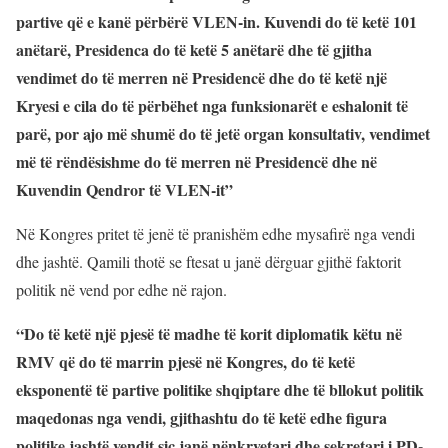
partive që e kanë përbërë VLEN-in. Kuvendi do të ketë 101
anëtarë, Presidenca do të ketë 5 anëtarë dhe të gjitha
vendimet do të merren në Presidencë dhe do të ketë një
Kryesi e cila do të përbëhet nga funksionarët e eshalonit të
parë, por ajo më shumë do të jetë organ konsultativ, vendimet
më të rëndësishme do të merren në Presidencë dhe në
Kuvendin Qendror të VLEN-it”
Në Kongres pritet të jenë të pranishëm edhe mysafirë nga vendi
dhe jashtë. Qamili thotë se ftesat u janë dërguar gjithë faktorit
politik në vend por edhe në rajon.
“Do të ketë një pjesë të madhe të korit diplomatik këtu në
RMV që do të marrin pjesë në Kongres, do të ketë
eksponentë të partive politike shqiptare dhe të bllokut politik
maqedonas nga vendi, gjithashtu do të ketë edhe figura
politike jashtë vendit sic janë nënkryetari dhe sekretari i PD-