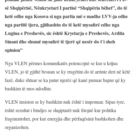
së Shqipërisë, Nënkryetari I partisë “Shqipëria bëhet”, do të
ketë edhe nga Kosova si nga partia më e madhe LVV-ja edhe
nga partitë tjera, gjithashtu do të ketë mysafirë edhe nga
Lugina e Preshevës, sic është Kryetarja e Preshevës, Ardita
Sinani dhe shumë mysafirë të tjerë që nesër do t`i sheh
opinion”
Nga VLEN përmes komunikatës potencojnë se kur u krijua
VLEN, jo të gjithë besuan se ky rrugëtim do të arrinte deri në këtë
fazë, duke shtuar se ka patur njerëz që kanë punuar hapur që ky
bashkim të mos ndodhte.
VLEN insiston se ky bashkim nuk është i imponuar. Sipas tyre,
është rezultat i bindjes se shqiptarët nuk fitojnë kur politika
fragmentohet, por kur energjia dhe përfaqësimi bashkohen dhe
organizohen.