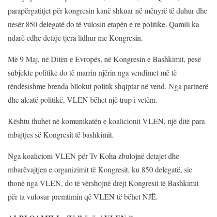
parapërgatitjet për kongresin kanë shkuar në mënyrë të duhur dhe
nesër 850 delegatë do të vulosin etapën e re politike. Qamili ka
ndarë edhe detaje tjera lidhur me Kongresin.
Më 9 Maj, në Ditën e Evropës, në Kongresin e Bashkimit, pesë
subjekte politike do të marrin njërin nga vendimet më të
rëndësishme brenda bllokut politik shqiptar në vend. Nga partnerë
dhe aleatë politikë, VLEN bëhet një trup i vetëm.
Kështu thuhet në komunikatën e koalicionit VLEN, një ditë para
mbajtjes së Kongresit të bashkimit.
Nga koalicioni VLEN për Tv Koha zbulojnë detajet dhe
mbarëvajtjen e organizimit të Kongresit, ku 850 delegatë, sic
thonë nga VLEN, do të vërshojnë drejt Kongresit të Bashkimit
për ta vulosur premtimin që VLEN të bëhet NJË.