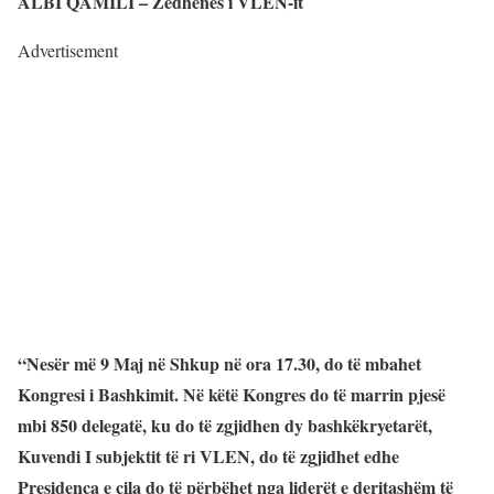
ALBI QAMILI – Zëdhënës i VLEN-it
Advertisement
“Nesër më 9 Maj në Shkup në ora 17.30, do të mbahet
Kongresi i Bashkimit. Në këtë Kongres do të marrin pjesë
mbi 850 delegatë, ku do të zgjidhen dy bashkëkryetarët,
Kuvendi I subjektit të ri VLEN, do të zgjidhet edhe
Presidenca e cila do të përbëhet nga liderët e deritashëm të