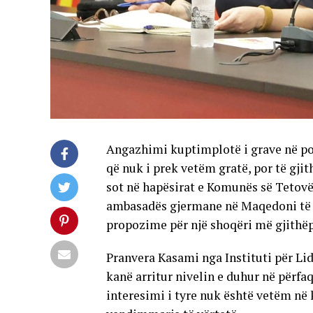
Angazhimi kuptimplotë i grave në pol
që nuk i prek vetëm gratë, por të gji
sot në hapësirat e Komunës së Tetovë 
ambasadës gjermane në Maqedoni të Ve
propozime për një shoqëri më gjithëp
Pranvera Kasami nga Instituti për Lid
kanë arritur nivelin e duhur në përf
interesimi i tyre nuk është vetëm në