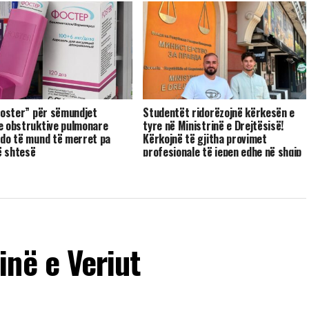
“Foster” për sëmundjet
Studentët ridorëzojnë kërkesën e
e obstruktive pulmonare
tyre në Ministrinë e Drejtësisë!
 do të mund të merret pa
Kërkojnë të gjitha provimet
 shtesë
profesionale të jepen edhe në shqip
në e Veriut