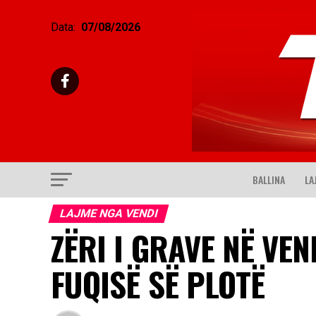
Data:
07/08/2026
BALLINA
LA
LAJME NGA VENDI
ZËRI I GRAVE NË VE
FUQISË SË PLOTË