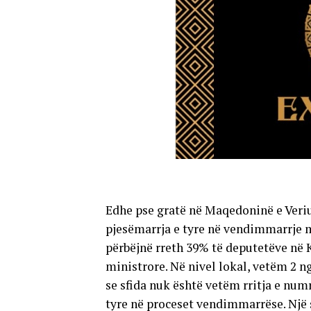
Edhe pse gratë në Maqedoninë e Veriu
pjesëmarrja e tyre në vendimmarrje 
përbëjnë rreth 39% të deputetëve në 
ministrore. Në nivel lokal, vetëm 2 
se sfida nuk është vetëm rritja e numr
tyre në proceset vendimmarrëse. Një