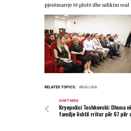
pjesëmarrje të plotë dhe ndikim real t
RELATED TOPICS:
BALLINA
DON'T MISS
Kryepolici Toshkovski: Dhuna n
familje është rritur për 67 për 