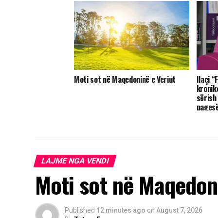
Moti sot në Maqedoninë e Veriut
Ilaçi 
kronik
sërish
pagesë
LAJME NGA VENDI
Moti sot në Maqedoni
Published
12 minutes ago
on
August 7, 2026