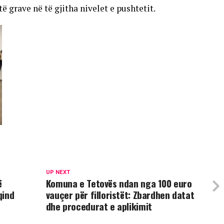
ë grave në të gjitha nivelet e pushtetit.
UP NEXT
ë
Komuna e Tetovës ndan nga 100 euro
qind
vauçer për filloristët: Zbardhen datat
dhe procedurat e aplikimit