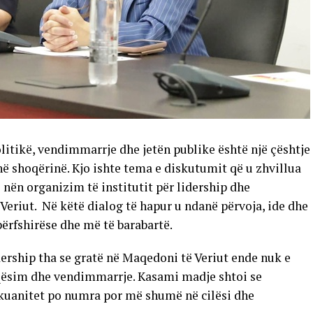
itikë, vendimmarrje dhe jetën publike është një çështje
thë shoqërinë. Kjo ishte tema e diskutumit që u zhvillua
nën organizim të institutit për lidership dhe
riut. Në këtë dialog të hapur u ndanë përvoja, ide dhe
ërfshirëse dhe më të barabartë.
ership tha se gratë në Maqedoni të Veriut ende nuk e
aqësim dhe vendimmarrje. Kasami madje shtoi se
 kuanitet po numra por më shumë në cilësi dhe