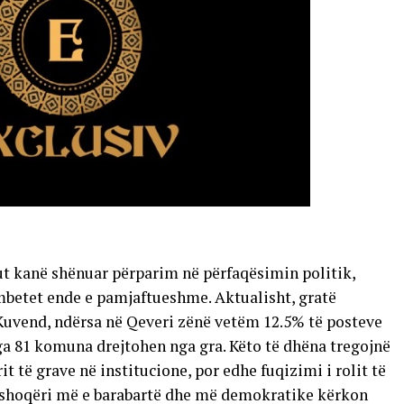
t kanë shënuar përparim në përfaqësimin politik,
mbetet ende e pamjaftueshme. Aktualisht, gratë
Kuvend, ndërsa në Qeveri zënë vetëm 12.5% të posteve
nga 81 komuna drejtohen nga gra. Këto të dhëna tregojnë
it të grave në institucione, por edhe fuqizimi i rolit të
 shoqëri më e barabartë dhe më demokratike kërkon