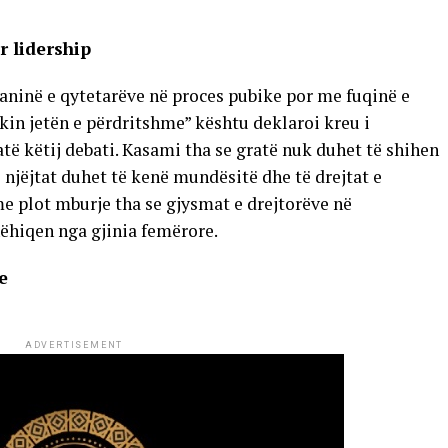
 lidership
inë e qytetarëve në proces pubike por me fuqinë e
kin jetën e përdritshme” kështu deklaroi kreu i
ë këtij debati. Kasami tha se gratë nuk duhet të shihen
njëjtat duhet të kenë mundësitë dhe të drejtat e
 plot mburje tha se gjysmat e drejtorëve në
ëhiqen nga gjinia femërore.
e
ADVERTISEMENT