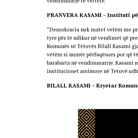
vendimmarje të vërtetë.
PRANVERA KASAMI – Instituti për
“Demokracia nuk matet vetëm me pran
tyre për të ndikur në vendimet që pre
Komunës së Tetovës Bilall Kasami gjat
vetëm si numër përfaqësues por që të 
barabarta në vendimmarrje. Kasami me
institucionet arsimore në Tetovë udh
BILALL KASAMI – Kryetar Komun