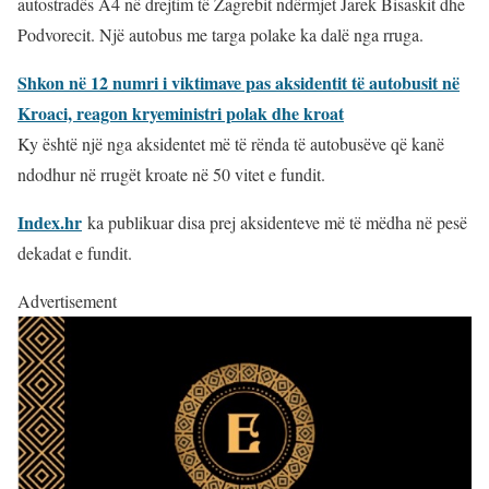
autostradës A4 në drejtim të Zagrebit ndërmjet Jarek Bisaskit dhe
Podvorecit. Një autobus me targa polake ka dalë nga rruga.
Shkon në 12 numri i viktimave pas aksidentit të autobusit në
Kroaci, reagon kryeministri polak dhe kroat
Ky është një nga aksidentet më të rënda të autobusëve që kanë
ndodhur në rrugët kroate në 50 vitet e fundit.
Index.hr
ka publikuar disa prej aksidenteve më të mëdha në pesë
dekadat e fundit.
Advertisement