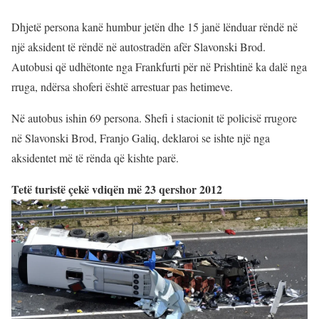
Dhjetë persona kanë humbur jetën dhe 15 janë lënduar rëndë në
një aksident të rëndë në autostradën afër Slavonski Brod.
Autobusi që udhëtonte nga Frankfurti për në Prishtinë ka dalë nga
rruga, ndërsa shoferi është arrestuar pas hetimeve.
Në autobus ishin 69 persona. Shefi i stacionit të policisë rrugore
në Slavonski Brod, Franjo Galiq, deklaroi se ishte një nga
aksidentet më të rënda që kishte parë.
Tetë turistë çekë vdiqën më 23 qershor 2012