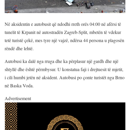
Në aksidentin e autobusit që ndodhi rreth orës 04:00 në afërsi të
tunelit të Krpanit në autostradën Zagreb-Split, mbetën të vdekur
tetë turistë çekë, mes tyre një vajzë, ndërsa 44 persona u plagosën
rëndë dhe lehtë.
Autobusi ka dalë nga rruga dhe ka përplasur një gardh dhe një
shtyllë dhe është përmbysur. U konstatua faji i drejtuesit të mjetit,
i cili humbi jetën në aksident. Autobusi po çonte turistët nga Brno
në Baska Voda.
Advertisement