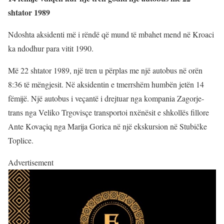
shtator 1989
Ndoshta aksidenti më i rëndë që mund të mbahet mend në Kroaci
ka ndodhur para vitit 1990.
Më 22 shtator 1989, një tren u përplas me një autobus në orën
8:36 të mëngjesit. Në aksidentin e tmerrshëm humbën jetën 14
fëmijë. Një autobus i veçantë i drejtuar nga kompania Zagorje-
trans nga Veliko Trgovisçe transportoi nxënësit e shkollës fillore
Ante Kovaçiq nga Marija Gorica në një ekskursion në Stubičke
Toplice.
Advertisement