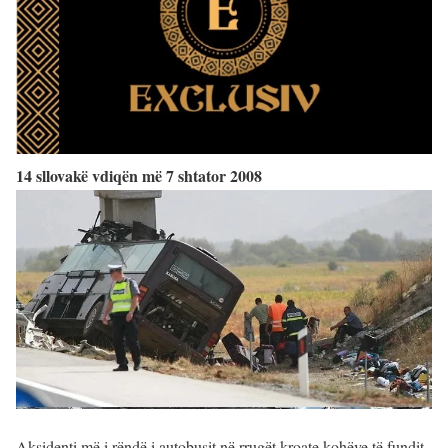
14 sllovakë vdiqën më 7 shtator 2008
Aksidenti më i rëndë i autobusit në rrugët kroate kohëve të fundit