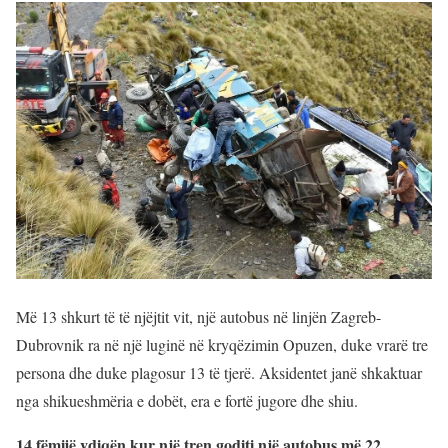
Më 13 shkurt të të njëjtit vit, një autobus në linjën Zagreb-
Dubrovnik ra në një luginë në kryqëzimin Opuzen, duke vrarë tre
persona dhe duke plagosur 13 të tjerë. Aksidentet janë shkaktuar
nga shikueshmëria e dobët, era e fortë jugore dhe shiu.
14 fëmijë vdiqën kur një tren goditi një autobus më 22