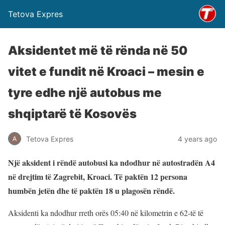
Tetova Expres
Aksidentet më të rënda në 50
vitet e fundit në Kroaci – mesin e
tyre edhe një autobus me
shqiptarë të Kosovës
Tetova Expres
4 years ago
Një aksident i rëndë autobusi ka ndodhur në autostradën A4
në drejtim të Zagrebit, Kroaci. Të paktën 12 persona
humbën jetën dhe të paktën 18 u plagosën rëndë.
Aksidenti ka ndodhur rreth orës 05:40 në kilometrin e 62-të të