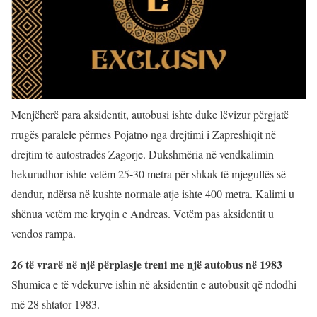
Menjëherë para aksidentit, autobusi ishte duke lëvizur përgjatë
rrugës paralele përmes Pojatno nga drejtimi i Zapreshiqit në
drejtim të autostradës Zagorje. Dukshmëria në vendkalimin
hekurudhor ishte vetëm 25-30 metra për shkak të mjegullës së
dendur, ndërsa në kushte normale atje ishte 400 metra. Kalimi u
shënua vetëm me kryqin e Andreas. Vetëm pas aksidentit u
vendos rampa.
26 të vrarë në një përplasje treni me një autobus në 1983
Shumica e të vdekurve ishin në aksidentin e autobusit që ndodhi
më 28 shtator 1983.