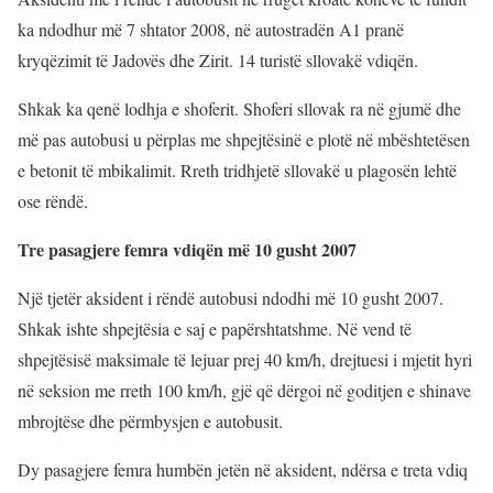
ka ndodhur më 7 shtator 2008, në autostradën A1 pranë
kryqëzimit të Jadovës dhe Zirit. 14 turistë sllovakë vdiqën.
Shkak ka qenë lodhja e shoferit. Shoferi sllovak ra në gjumë dhe
më pas autobusi u përplas me shpejtësinë e plotë në mbështetësen
e betonit të mbikalimit. Rreth tridhjetë sllovakë u plagosën lehtë
ose rëndë.
Tre pasagjere femra vdiqën më 10 gusht 2007
Një tjetër aksident i rëndë autobusi ndodhi më 10 gusht 2007.
Shkak ishte shpejtësia e saj e papërshtatshme. Në vend të
shpejtësisë maksimale të lejuar prej 40 km/h, drejtuesi i mjetit hyri
në seksion me rreth 100 km/h, gjë që dërgoi në goditjen e shinave
mbrojtëse dhe përmbysjen e autobusit.
Dy pasagjere femra humbën jetën në aksident, ndërsa e treta vdiq