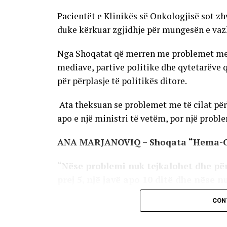
Pacientët e Klinikës së Onkologjisë sot zh
duke kërkuar zgjidhje për mungesën e vaz
Nga Shoqatat që merren me problemet me të
mediave, partive politike dhe qytetarëve 
për përplasje të politikës ditore.
Ata theksuan se problemet me të cilat përb
apo e një ministri të vetëm, por një problem
ANA MARJANOVIQ – Shoqata “Hema-
“Nëse problemi nuk tejkalohet dhe për
prej 5, një javë apo 10 ditë dhe nëse n
është problemi, do të dalim para të gj
CON
klinike ku thuhet se ne mund ta anuloj
kaluara na mban në pasiguri, pa marrë