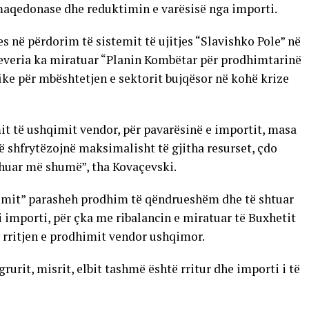
maqedonase dhe reduktimin e varësisë nga importi.
s në përdorim të sistemit të ujitjes “Slavishko Pole” në
veria ka miratuar “Planin Kombëtar për prodhimtarinë
ike për mbështetjen e sektorit bujqësor në kohë krize
it të ushqimit vendor, për pavarësinë e importit, masa
ë shfrytëzojnë maksimalisht të gjitha resurset, çdo
dhuar më shumë”, tha Kovaçevski.
imit” parasheh prodhim të qëndrueshëm dhe të shtuar
 importi, për çka me ribalancin e miratuar të Buxhetit
r rritjen e prodhimit vendor ushqimor.
urit, misrit, elbit tashmë është rritur dhe importi i të