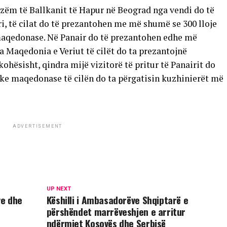
izëm të Ballkanit të Hapur në Beograd nga vendi do të
ri, të cilat do të prezantohen me më shumë se 300 lloje
maqedonase. Në Panair do të prezantohen edhe më
 Maqedonia e Veriut të cilët do ta prezantojnë
hësisht, qindra mijë vizitorë të pritur të Panairit do
ke maqedonase të cilën do ta përgatisin kuzhinierët më
ADVERTISEMENT
UP NEXT
ve dhe
Këshilli i Ambasadorëve Shqiptarë e
përshëndet marrëveshjen e arritur
ndërmjet Kosovës dhe Serbisë