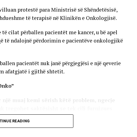
villuan protestë para Ministrisë së Shëndetësisë,
hdueshme të terapisë në Klinikën e Onkologjisë.
 cilat përballen pacientët me kancer, u bë apel
që të ndalojnë përdorimin e pacientëve onkologjikë
allen pacientët nuk janë përgjegjësi e një qeverie
 afatgjatë i gjithë shtetit.
Onko”
 një muaj kemi sërish këtë problem, ngecje
uk tregohet saktësisht se tek cili furnizues
ithë institucioneve. Nuk ekzistojnë studime
TINUE READING
më terapinë për 10 ditë. Ky shtet për 5 vite të
 parasysh se cili ka qenë Ministër dhe kush