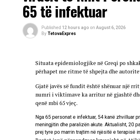
65 të infektuar
Published
12 hours ago
on
August 6, 2026
By
TetovaExpres
Situata epidemiologjike në Greqi po shkak
përhapet me ritme të shpejta dhe autorite
Gjatë javës së fundit është shënuar një rri
numri i viktimave ka arritur në gjashtë d
qenë mbi 65 vjeç.
Nga 65 personat e infektuar, 54 kanë zhvilluar p
meningjitin dhe paralizën akute. Aktualisht, 20 
prej tyre po marrin trajtim në njësitë e terapisë i