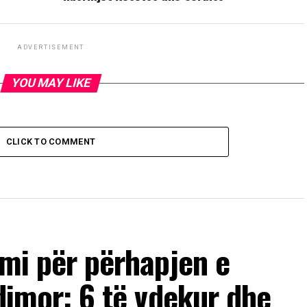
ADVERTISEMENT
YOU MAY LIKE
CLICK TO COMMENT
imi për përhapjen e
ndimor: 6 të vdekur dhe