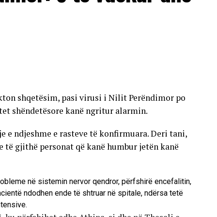
ton shqetësim, pasi virusi i Nilit Perëndimor po
tet shëndetësore kanë ngritur alarmin.
tje e ndjeshme e rasteve të konfirmuara. Deri tani,
he të gjithë personat që kanë humbur jetën kanë
robleme në sistemin nervor qendror, përfshirë encefalitin,
pacientë ndodhen ende të shtruar në spitale, ndërsa tetë
ntensive.