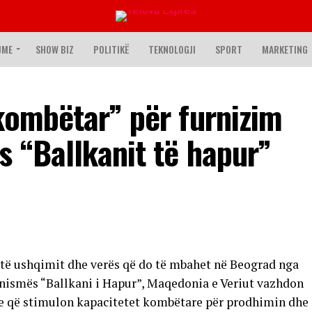
JME
SHOW BIZ
POLITIKË
TEKNOLOGJI
SPORT
MARKETING
kombëtar” për furnizim
 “Ballkanit të hapur”
t të ushqimit dhe verës që do të mbahet në Beograd nga
ë nismës “Ballkani i Hapur”, Maqedonia e Veriut vazhdon
me që stimulon kapacitetet kombëtare për prodhimin dhe