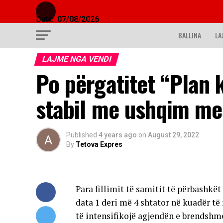
Data:
07/08/2026
BALLINA
LA
LAJME NGA VENDI
Po përgatitet “Plan 
stabil me ushqim mes
Published
4 years ago
on
August 29, 2022
By
Tetova Expres
Para fillimit të samitit të përbashkë
data 1 deri më 4 shtator në kuadër t
të intensifikojë agjendën e brendsh