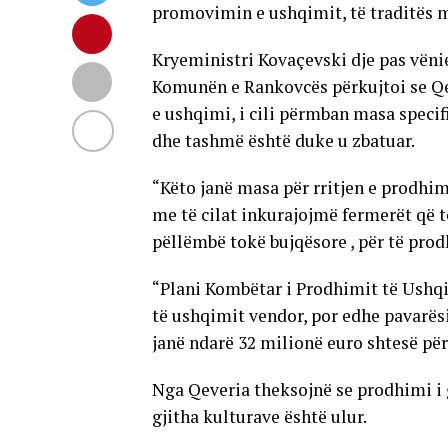
promovimin e ushqimit, të traditës 
Kryeministri Kovaçevski dje pas vënie
Komunën e Rankovcës përkujtoi se Qe
e ushqimi, i cili përmban masa specif
dhe tashmë është duke u zbatuar.
“Këto janë masa për rritjen e prodhim
me të cilat inkurajojmë fermerët që t
pëllëmbë tokë bujqësore , për të pro
“Plani Kombëtar i Prodhimit të Ushq
të ushqimit vendor, por edhe pavarësi
janë ndarë 32 milionë euro shtesë pë
Nga Qeveria theksojnë se prodhimi i gr
gjitha kulturave është ulur.