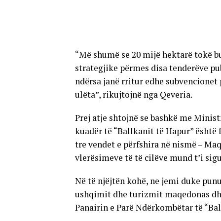
“Më shumë se 20 mijë hektarë tokë b
strategjike përmes disa tenderëve pu
ndërsa janë rritur edhe subvencionet 
ulëta”, rikujtojnë nga Qeveria.
Prej atje shtojnë se bashkë me Minist
kuadër të “Ballkanit të Hapur” është f
tre vendet e përfshira në nismë – Maq
vlerësimeve të të cilëve mund t’i s
Në të njëjtën kohë, ne jemi duke pun
ushqimit dhe turizmit maqedonas dhe 
Panairin e Parë Ndërkombëtar të “Bal