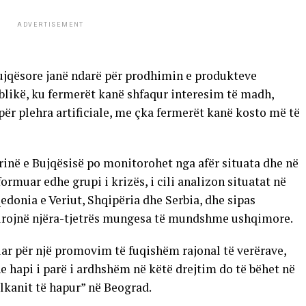
ADVERTISEMENT
ujqësore janë ndarë për prodhimin e produkteve
blikë, ku fermerët kanë shfaqur interesim të madh,
për plehra artificiale, me çka fermerët kanë kosto më të
rinë e Bujqësisë po monitorohet nga afër situata dhe në
ormuar edhe grupi i krizës, i cili analizon situatat në
edonia e Veriut, Shqipëria dhe Serbia, dhe sipas
igurojnë njëra-tjetrës mungesa të mundshme ushqimore.
uar për një promovim të fuqishëm rajonal të verërave,
hapi i parë i ardhshëm në këtë drejtim do të bëhet në
lkanit të hapur” në Beograd.