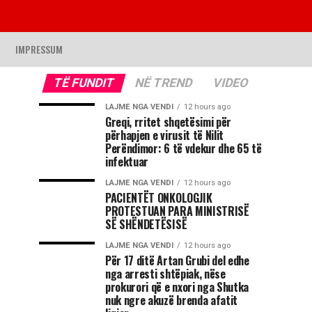
IMPRESSUM
TË FUNDIT
NË TREND
VIDEO
LAJME NGA VENDI
12 hours ago
Greqi, rritet shqetësimi për
përhapjen e virusit të Nilit
Perëndimor: 6 të vdekur dhe 65 të
infektuar
LAJME NGA VENDI
12 hours ago
PACIENTËT ONKOLOGJIK
PROTESTUAN PARA MINISTRISË
SË SHËNDETËSISË
LAJME NGA VENDI
12 hours ago
Për 17 ditë Artan Grubi del edhe
nga arresti shtëpiak, nëse
prokurori që e nxori nga Shutka
nuk ngre akuzë brenda afatit