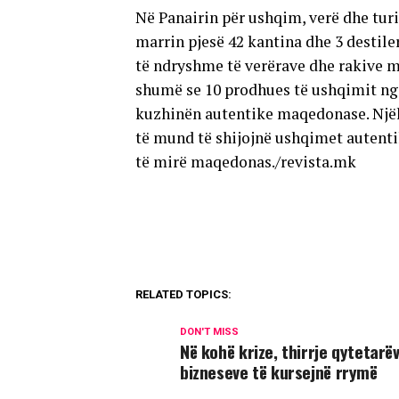
Në Panairin për ushqim, verë dhe tur
marrin pjesë 42 kantina dhe 3 destile
të ndryshme të verërave dhe rakive 
shumë se 10 prodhues të ushqimit nga
kuzhinën autentike maqedonase. Njëko
të mund të shijojnë ushqimet autenti
të mirë maqedonas./revista.mk
RELATED TOPICS:
DON'T MISS
Në kohë krize, thirrje qytetarë
bizneseve të kursejnë rrymë