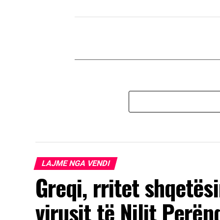
LAJME NGA VENDI
Greqi, rritet shqetës
virusit të Nilit Perë