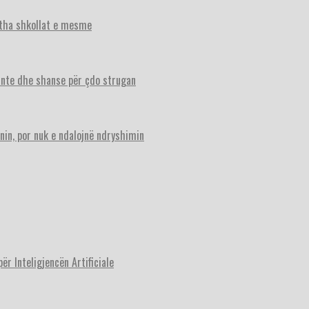
itha shkollat e mesme
ante dhe shanse për çdo strugan
nin, por nuk e ndalojnë ndryshimin
r Inteligjencën Artificiale