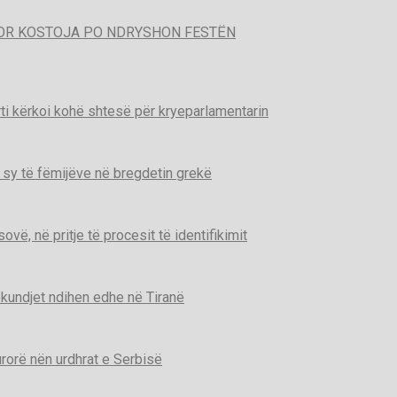
POR KOSTOJA PO NDRYSHON FESTËN
ti kërkoi kohë shtesë për kryeparlamentarin
 sy të fëmijëve në bregdetin grekë
ë, në pritje të procesit të identifikimit
kundjet ndihen edhe në Tiranë
urorë nën urdhrat e Serbisë