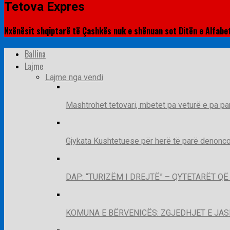
Tetova Expres
Nxënësit shqiptarë të Çashkës nuk e shënuan sot Ditën e Alfabet
Ballina
Lajme
Lajme nga vendi
Mashtrohet tetovari, mbetet pa veturë e pa pa
Gjykata Kushtetuese për herë të parë denoncon
DAP: “TURIZËM I DREJTË” – QYTETARËT 
KOMUNA E BËRVENICËS: ZGJEDHJET E JA