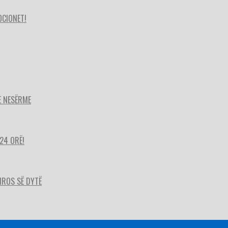
OCIONET!
E NESËRME
24 ORË!
HIROS SË DYTË