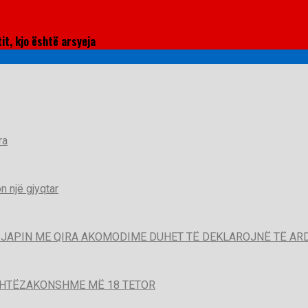
it, kjo është arsyeja
ra
 një gjyqtar
QË JAPIN ME QIRA AKOMODIME DUHET TË DEKLAROJNË TË A
SHTËZAKONSHME MË 18 TETOR