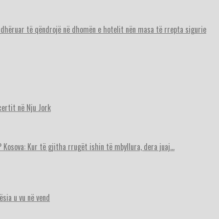
urdhëruar të qëndrojë në dhomën e hotelit nën masa të rrepta sigurie
ertit në Nju Jork
 Kosova: Kur të gjitha rrugët ishin të mbyllura, dera juaj…
ësia u vu në vend