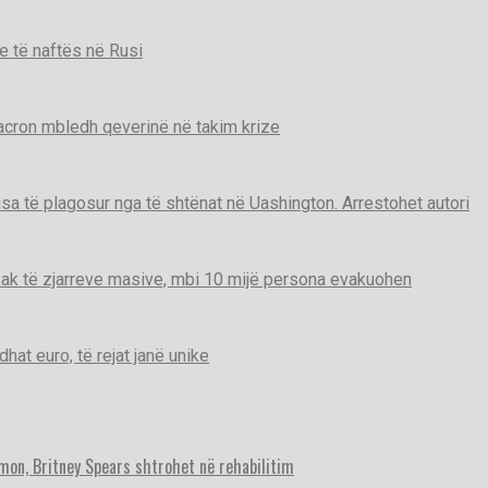
e të naftës në Rusi
Macron mbledh qeverinë në takim krize
disa të plagosur nga të shtënat në Uashington. Arrestohet autori
ak të zjarreve masive, mbi 10 mijë persona evakuohen
t euro, të rejat janë unike
imon, Britney Spears shtrohet në rehabilitim