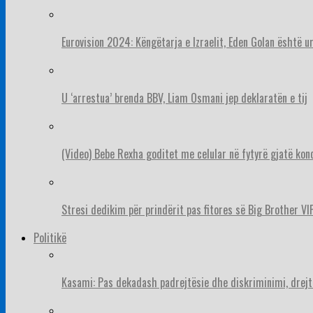
Eurovision 2024: Këngëtarja e Izraelit, Eden Golan është 
U ‘arrestua’ brenda BBV, Liam Osmani jep deklaratën e tij
(Video) Bebe Rexha goditet me celular në fytyrë gjatë konc
Stresi dedikim për prindërit pas fitores së Big Brother VIP
Politikë
Kasami: Pas dekadash padrejtësie dhe diskriminimi, drejt