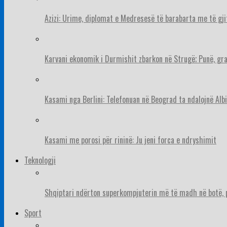
Azizi: Urime, diplomat e Medresesë të barabarta me të gj
Karvani ekonomik i Durmishit zbarkon në Strugë; Punë, gr
Kasami nga Berlini: Telefonuan në Beograd ta ndalojnë Albi
Kasami me porosi për rininë: Ju jeni forca e ndryshimit
Teknologji
Shqiptari ndërton superkompjuterin më të madh në botë, pë
Sport