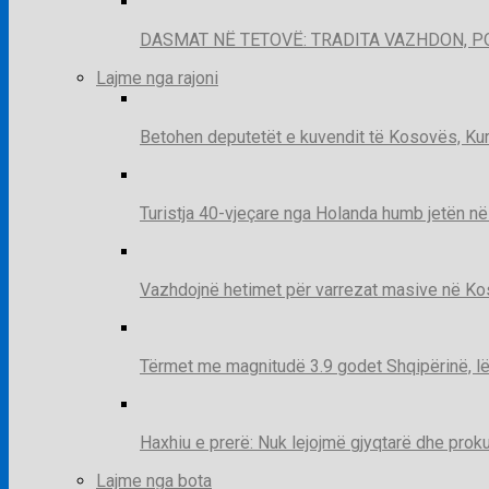
DASMAT NË TETOVË: TRADITA VAZHDON, 
Lajme nga rajoni
Betohen deputetët e kuvendit të Kosovës, Kur
Turistja 40-vjeçare nga Holanda humb jetën në
Vazhdojnë hetimet për varrezat masive në Kosov
Tërmet me magnitudë 3.9 godet Shqipërinë, lë
Haxhiu e prerë: Nuk lejojmë gjyqtarë dhe prok
Lajme nga bota