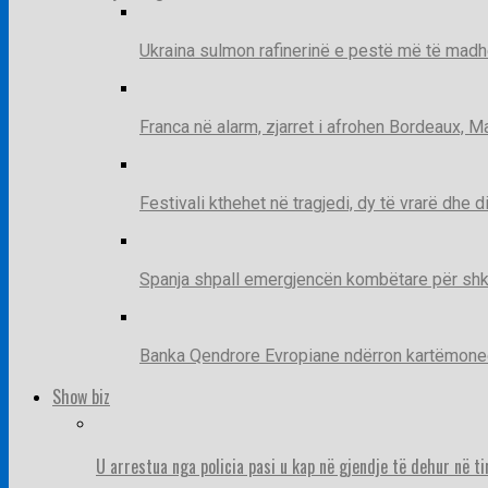
Ukraina sulmon rafinerinë e pestë më të madh
Franca në alarm, zjarret i afrohen Bordeaux, 
Festivali kthehet në tragjedi, dy të vrarë dhe 
Spanja shpall emergjencën kombëtare për shk
Banka Qendrore Evropiane ndërron kartëmonedha
Show biz
U arrestua nga policia pasi u kap në gjendje të dehur në t