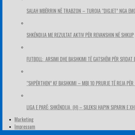
SALAH MBËRRIN NË TRABZON – TURQIA “DIGJET” NGA EM
SHKËNDIJA ME REZULTAT AKTIV PËR REVANSHIN NË SHKUP
FUTBOLL: ARSIMI DHE BASHKIMI TË GATSHËM PËR SFIDAT 
“SHPËRTHEN” KF BASHKIMI – MBI 10 PRURJE TË REJA PËR 
LIGA E PARË: SHKËNDIJA (H) – SILEKSI HAPIN SIPARIN E X
Marketing
Impressum