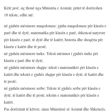
Këtë javë, siç thonë nga Ministria e Arsimit, pritet të dorëzohen
18 tekste, edhe atë:
në gjuhën mësimore maqedonase: gjuha maqedonase për klasën e
parë dhe të dytë, matematika për klasën e parë, shkencat natyrore
për klasën e parë, të dytë dhe të katërt, historia dhe shoqëria për
klasën e katërt dhe të pestë;
në gjuhën mësimore turke: Teksti mësimor i gjuhës turke për
klasën e parë dhe të dytë,
në gjuhën mësimore shqipe: teksti i matematikës për klasën e
katërt dhe tekstet e gjuhës shqipe për klasën e dytë, të katërt dhe
të pestë;
në gjuhën mësimore serbe: Tekste të gjuhës serbe për klasën e
dytë, të katërt dhe të pestë, tekstin e matematikës për klasën e
katërt.
Pas dorëzimit të këtyre, sipas Ministrisë së Arsimit dhe Shkencës,