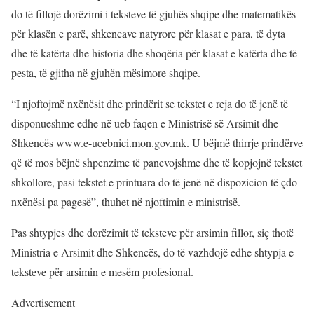
do të fillojë dorëzimi i teksteve të gjuhës shqipe dhe matematikës
për klasën e parë, shkencave natyrore për klasat e para, të dyta
dhe të katërta dhe historia dhe shoqëria për klasat e katërta dhe të
pesta, të gjitha në gjuhën mësimore shqipe.
“I njoftojmë nxënësit dhe prindërit se tekstet e reja do të jenë të
disponueshme edhe në ueb faqen e Ministrisë së Arsimit dhe
Shkencës www.e-ucebnici.mon.gov.mk. U bëjmë thirrje prindërve
që të mos bëjnë shpenzime të panevojshme dhe të kopjojnë tekstet
shkollore, pasi tekstet e printuara do të jenë në dispozicion të çdo
nxënësi pa pagesë”, thuhet në njoftimin e ministrisë.
Pas shtypjes dhe dorëzimit të teksteve për arsimin fillor, siç thotë
Ministria e Arsimit dhe Shkencës, do të vazhdojë edhe shtypja e
teksteve për arsimin e mesëm profesional.
Advertisement