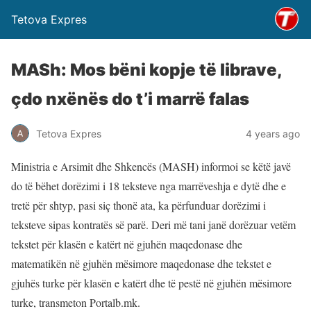
Tetova Expres
MASh: Mos bëni kopje të librave,
çdo nxënës do t’i marrë falas
Tetova Expres
4 years ago
Ministria e Arsimit dhe Shkencës (MASH) informoi se këtë javë
do të bëhet dorëzimi i 18 teksteve nga marrëveshja e dytë dhe e
tretë për shtyp, pasi siç thonë ata, ka përfunduar dorëzimi i
teksteve sipas kontratës së parë. Deri më tani janë dorëzuar vetëm
tekstet për klasën e katërt në gjuhën maqedonase dhe
matematikën në gjuhën mësimore maqedonase dhe tekstet e
gjuhës turke për klasën e katërt dhe të pestë në gjuhën mësimore
turke, transmeton Portalb.mk.