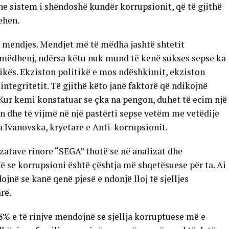
he sistem i shëndoshë kundër korrupsionit, që të gjithë
hehen.
 mendjes. Mendjet më të mëdha jashtë shtetit
 mëdhenj, ndërsa këtu nuk mund të kenë sukses sepse ka
kës. Ekziston politikë e mos ndëshkimit, ekziston
tegritetit. Të gjithë këto janë faktorë që ndikojnë
Kur kemi konstatuar se çka na pengon, duhet të ecim një
n dhe të vijmë në një pastërti sepse vetëm me vetëdije
na Ivanovska, kryetare e Anti-korrupsionit.
izatave rinore “SEGA” thotë se në analizat dhe
në se korrupsioni është çështja më shqetësuese për ta. Ai
ojnë se kanë qenë pjesë e ndonjë lloj të sjelljes
rë.
3% e të rinjve mendojnë se sjellja korruptuese më e