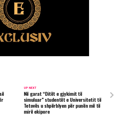
UP NEXT
së
Në garat “Ditët e gjykimit të
ër
simuluar” studentët e Universitetit të
Tetovës u shpërblyen për punën më të
mirë ekipore