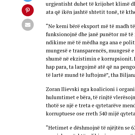
urgjentisht duhet të krijohet klimë d
ata që ikën jashtë shtetit tonë, të kt
“Ne kemi bërë eksport më të madh të
funksionojnë dhe janë punëtor më të
ndikime më të mëdha nga ana e politi
mungesë e transparencës, mungesë e in
shumë në ekzistimin e korrupsionit. 
hap para, ta largojmë atë që na pengo
të lartë mund të luftojmë”, tha Bilja
Zoran Ilievski nga koalicioni i organ
hulumtimet e bëra, të rinjtë vlerësoj
thotë se një e treta e qytetarëve mend
korruptuese ose rreth 540 mijë qyteta
“Hetimet e dëshmojnë të njëjtën se 6