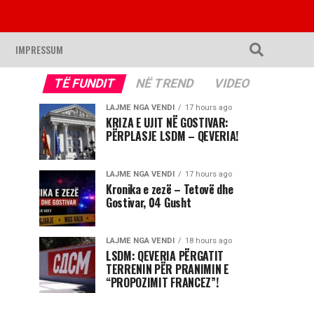
IMPRESSUM
TË FUNDIT
NË TREND
VIDEO
LAJME NGA VENDI
17 hours ago
KRIZA E UJIT NË GOSTIVAR:
PËRPLASJE LSDM – QEVERIA!
LAJME NGA VENDI
17 hours ago
Kronika e zezë – Tetovë dhe
Gostivar, 04 Gusht
LAJME NGA VENDI
18 hours ago
LSDM: QEVERIA PËRGATIT
TERRENIN PËR PRANIMIN E
“PROPOZIMIT FRANCEZ”!