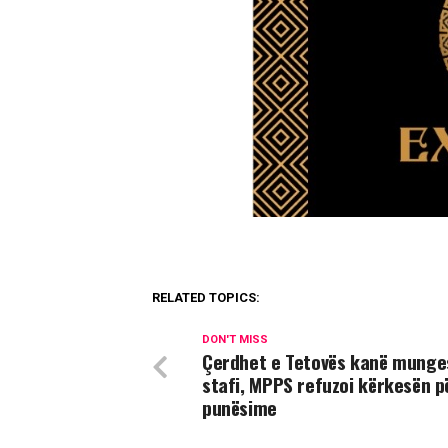
RELATED TOPICS:
DON'T MISS
Çerdhet e Tetovës kanë munge
stafi, MPPS refuzoi kërkesën p
punësime