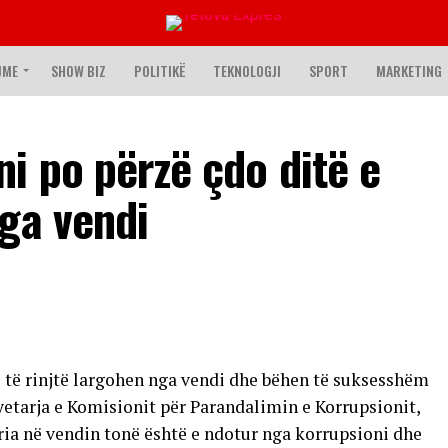
JME
SHOW BIZ
POLITIKË
TEKNOLOGJI
SPORT
MARKETING
i po përzë çdo ditë e
ga vendi
ë të rinjtë largohen nga vendi dhe bëhen të suksesshëm
yetarja e Komisionit për Parandalimin e Korrupsionit,
ria në vendin tonë është e ndotur nga korrupsioni dhe