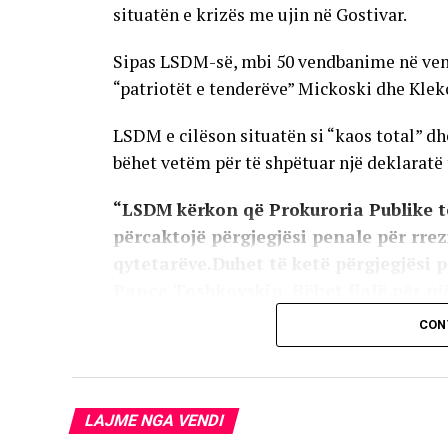
situatën e krizës me ujin në Gostivar.
Sipas LSDM-së, mbi 50 vendbanime në vend 
“patriotët e tenderëve” Mickoski dhe Kle
LSDM e cilëson situatën si “kaos total” dh
bëhet vetëm për të shpëtuar një deklaratë
“LSDM kërkon që Prokuroria Publike t
përcaktojë përgjegjësi penale për rre
qytetarëve.Duhet të ketë përgjegjësi 
Pançe Toshkovskin. Bëhet fjalë për nj
furnizimin me ujë në Gostivar, pa tend
CON
Qeveria përmes një komunikate për media 
pavërteta të bëra sot nga Lidhja Socialde
opinionit me dezinformata të pasakta dhe 
LAJME NGA VENDI