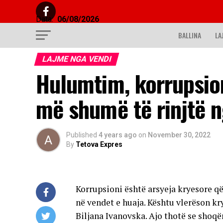
Data:
06/08/2026
BALLINA
LA
LAJME NGA VENDI
Hulumtim, korrupsion
më shumë të rinjtë n
Published
4 years ago
on
November 30, 2022
By
Tetova Expres
Korrupsioni është arsyeja kryesore q
në vendet e huaja. Kështu vlerëson kr
Biljana Ivanovska. Ajo thotë se shoqë