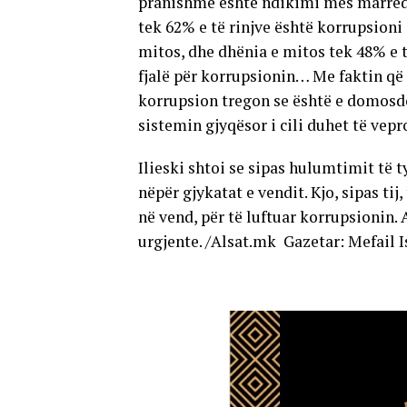
pranishme është ndikimi mes marrëdh
tek 62% e të rinjve është korrupsioni 
mitos, dhe dhënia e mitos tek 48% e 
fjalë për korrupsionin… Me faktin që
korrupsion tregon se është e domosd
sistemin gjyqësor i cili duhet të vepr
Ilieski shtoi se sipas hulumtimit të 
nëpër gjykatat e vendit. Kjo, sipas ti
në vend, për të luftuar korrupsionin.
urgjente. /Alsat.mk Gazetar: Mefail I