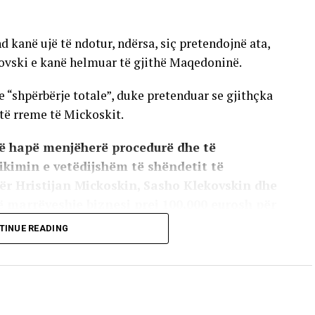
kanë ujë të ndotur, ndërsa, siç pretendojnë ata,
kovski e kanë helmuar të gjithë Maqedoninë.
e “shpërbërje totale”, duke pretenduar se gjithçka
 të rreme të Mickoskit.
ë hapë menjëherë procedurë dhe të
zikimin e vetëdijshëm të shëndetit të
për Hristijan Mickoskin, Sasho Klekovskin dhe
ë marrëveshje biznesi prej 100.000 eurosh për
er dhe pa shpallje publike.”
TINUE READING
ka përgënjeshtruar, sic thonë, pretendimet e
mokrate,duke I quajtur përpjekje për manipulimin e
tërësisht të sajuara.