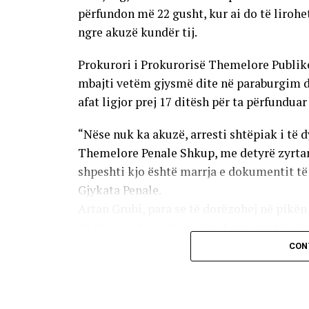
Një ditë më parë, nga Klinika njoftuan se p
përfundon më 22 gusht, kur ai do të lirohe
pozitive e Fondit për Sigurim Shëndetësor
ngre akuzë kundër tij.
furnizim, të cilën e lidhin me disa faktorë
Prokurori i Prokurorisë Themelore Publike 
pacientëve, periudha ndërmjet dy procedu
mbajti vetëm gjysmë dite në paraburgim d
e barnave te distributorët.
afat ligjor prej 17 ditësh për ta përfunduar
“Nëse nuk ka akuzë, arresti shtëpiak i të d
Themelore Penale Shkup, me detyrë zyrtar
shpeshti kjo është marrja e dokumentit 
Gjykata Penale.
Artan Grubi, para se të dorëzohej në pikën 
në Kosovë, ku nuk nevojitet pasaportë — ku
CON
Ai dyshohet për përvetësim prej 8,2 milion
kaluara në paraburgim, deklaroi se nuk ish
operativë të Agjencisë për Siguri Kombëta