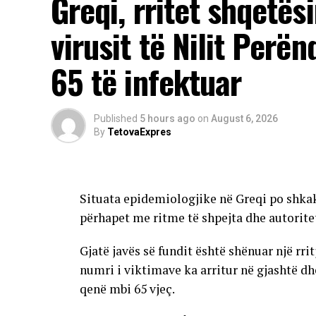
Greqi, rritet shqetës
virusit të Nilit Perë
65 të infektuar
Published
5 hours ago
on
August 6, 2026
By
TetovaExpres
Situata epidemiologjike në Greqi po shkak
përhapet me ritme të shpejta dhe autorite
Gjatë javës së fundit është shënuar një rri
numri i viktimave ka arritur në gjashtë d
qenë mbi 65 vjeç.