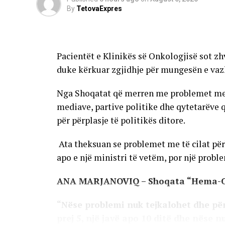
By
TetovaExpres
AD
Pacientët e Klinikës së Onkologjisë sot zh
duke kërkuar zgjidhje për mungesën e vaz
Nga Shoqatat që merren me problemet me të
mediave, partive politike dhe qytetarëve 
për përplasje të politikës ditore.
Ata theksuan se problemet me të cilat përb
apo e një ministri të vetëm, por një problem
ANA MARJANOVIQ – Shoqata “Hema-
“Nëse problemi nuk tejkalohet dhe për
prej 5, një javë apo 10 ditë dhe nëse n