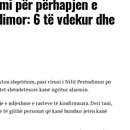
imi për përhapjen e
ndimor: 6 të vdekur dhe
ton shqetësim, pasi virusi i Nilit Perëndimor po
tet shëndetësore kanë ngritur alarmin.
tje e ndjeshme e rasteve të konfirmuara. Deri tani,
he të gjithë personat që kanë humbur jetën kanë