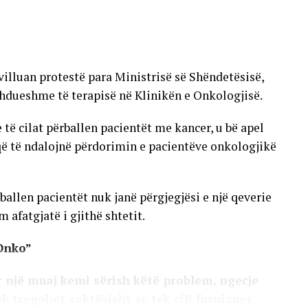
VERTISEMENT
villuan protestë para Ministrisë së Shëndetësisë,
hdueshme të terapisë në Klinikën e Onkologjisë.
 cilat përballen pacientët me kancer, u bë apel
që të ndalojnë përdorimin e pacientëve onkologjikë
allen pacientët nuk janë përgjegjësi e një qeverie
 afatgjatë i gjithë shtetit.
Onko”
 një muaj kemi sërish këtë problem, ngecje
uk tregohet saktësisht se tek cili furnizues