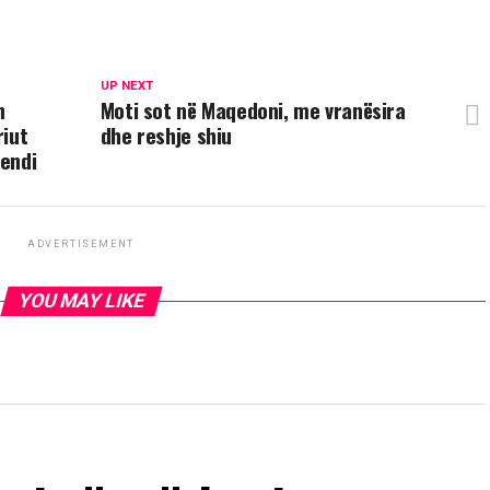
UP NEXT
n
Moti sot në Maqedoni, me vranësira
riut
dhe reshje shiu
vendi
ADVERTISEMENT
YOU MAY LIKE