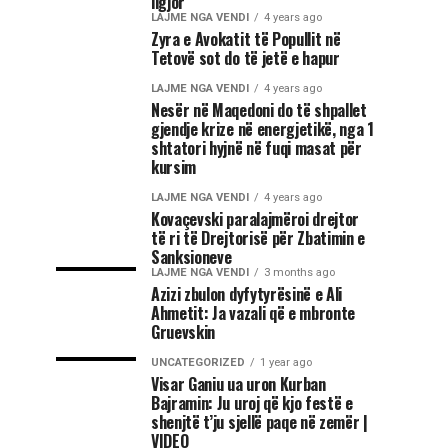
ligjor
LAJME NGA VENDI
4 years ago
Zyra e Avokatit të Popullit në
Tetovë sot do të jetë e hapur
LAJME NGA VENDI
4 years ago
Nesër në Maqedoni do të shpallet
gjendje krize në energjetikë, nga 1
shtatori hyjnë në fuqi masat për
kursim
LAJME NGA VENDI
4 years ago
Kovaçevski paralajmëroi drejtor
të ri të Drejtorisë për Zbatimin e
Sanksioneve
LAJME NGA VENDI
3 months ago
Azizi zbulon dyfytyrësinë e Ali
Ahmetit: Ja vazali që e mbronte
Gruevskin
UNCATEGORIZED
1 year ago
Visar Ganiu ua uron Kurban
Bajramin: Ju uroj që kjo festë e
shenjtë t’ju sjellë paqe në zemër |
VIDEO