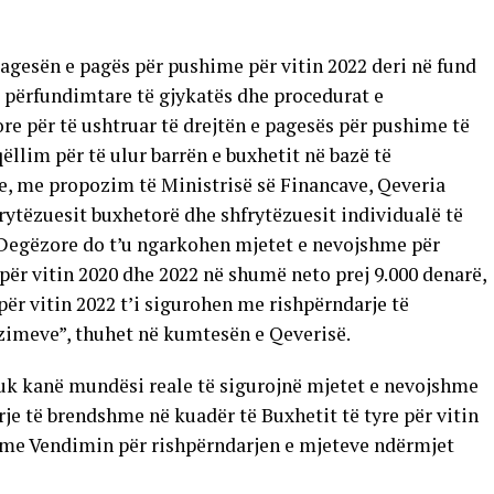
gesën e pagës për pushime për vitin 2022 deri në fund
et përfundimtare të gjykatës dhe procedurat e
e për të ushtruar të drejtën e pagesës për pushime të
ëllim për të ulur barrën e buxhetit në bazë të
, me propozim të Ministrisë së Financave, Qeveria
rytëzuesit buxhetorë dhe shfrytëzuesit individualë të
 Degëzore do t’u ngarkohen mjetet e nevojshme për
për vitin 2020 dhe 2022 në shumë neto prej 9.000 denarë,
për vitin 2022 t’i sigurohen me rishpërndarje të
imeve”, thuhet në kumtesën e Qeverisë.
 nuk kanë mundësi reale të sigurojnë mjetet e nevojshme
je të brendshme në kuadër të Buxhetit të tyre për vitin
n me Vendimin për rishpërndarjen e mjeteve ndërmjet