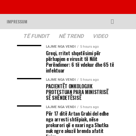
IMPRESSUM
TË FUNDIT
NË TREND
VIDEO
LAJME NGA VENDI
5 hours ago
Greqi, rritet shqetësimi për
përhapjen e virusit të Nilit
Perëndimor: 6 të vdekur dhe 65 të
infektuar
LAJME NGA VENDI
5 hours ago
PACIENTËT ONKOLOGJIK
PROTESTUAN PARA MINISTRISË
SË SHËNDETËSISË
LAJME NGA VENDI
5 hours ago
Për 17 ditë Artan Grubi del edhe
nga arresti shtëpiak, nëse
prokurori që e nxori nga Shutka
nuk ngre akuzë brenda afatit