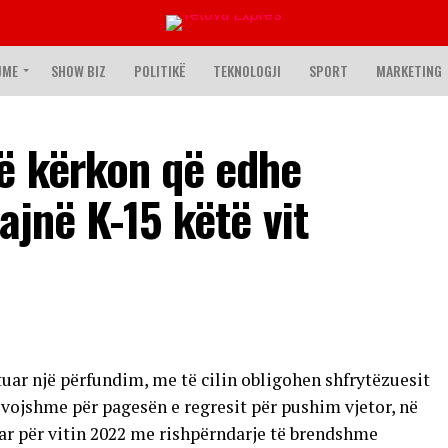
JME
SHOW BIZ
POLITIKË
TEKNOLOGJI
SPORT
MARKETING
ë kërkon që edhe
ajnë K-15 këtë vit
uar një përfundim, me të cilin obligohen shfrytëzuesit
evojshme për pagesën e regresit për pushim vjetor, në
ar për vitin 2022 me rishpërndarje të brendshme