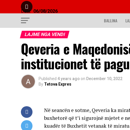
Data:
06/08/2026
BALLINA
LA
LAJME NGA VENDI
Qeveria e Maqedonis
institucionet të pagu
Published
4 years ago
on
December 10, 2022
By
Tetova Expres
Në seancën e sotme, Qeveria ka mirat
buxhetorë që t’i sigurojnë mjetet e n
kuadër të Buxhetit vetanak të miratu