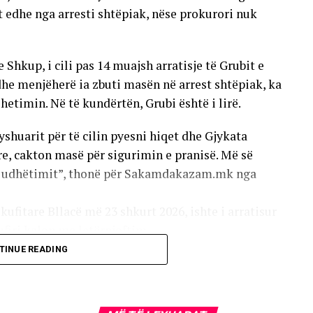
ër një pjesë të vogël të preparateve nga lista
t edhe nga arresti shtëpiak, nëse prokurori nuk
 është evidentuar një vonesë afatshkurtër në
, si: rritja e konsumit, numri më i madh i
Shkup, i cili pas 14 muajsh arratisje të Grubit e
rave të prokurimit publik dhe mungesa e pjesshme
he menjëherë ia zbuti masën në arrest shtëpiak, ka
 hetimin. Në të kundërtën, Grubi është i lirë.
yshuarit për të cilin pyesni hiqet dhe Gjykata
e, cakton masë për sigurimin e pranisë. Më së
të udhëtimit”, thonë për Sakamdakazam.mk nga
kufitare Bllacë më 23 shkurt 2026, ishte i arratisur
firi kalon me letërnjoftim.
TINUE READING
ë euro në Lotarinë Shtetërore. Pas disa orësh të
te ndier i sigurt në Shutkë, ndaj prokurori,
re (ASK) dhe të Ministrisë së Punëve të Brendshme