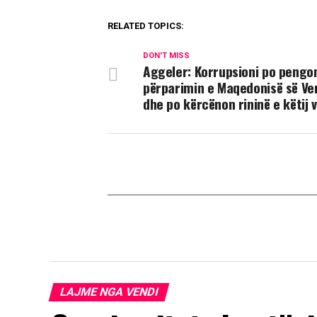
RELATED TOPICS:
DON'T MISS
Aggeler: Korrupsioni po pengo
përparimin e Maqedonisë së Ve
dhe po kërcënon rininë e këtij 
LAJME NGA VENDI