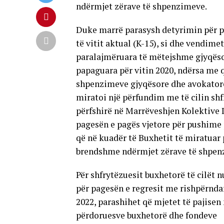
ndërmjet zërave të shpenzimeve.
Duke marrë parasysh detyrimin për pa
të vitit aktual (K-15), si dhe vendim
paralajmëruara të mëtejshme gjyqësor
papaguara për vitin 2020, ndërsa me q
shpenzimeve gjyqësore dhe avokatore
miratoi një përfundim me të cilin shf
përfshirë në Marrëveshjen Kolektive
pagesën e pagës vjetore për pushime 
që në kuadër të Buxhetit të miratuar 
brendshme ndërmjet zërave të shpenz
Për shfrytëzuesit buxhetorë të cilët
për pagesën e regresit me rishpërndar
2022, parashihet që mjetet të pajise
përdoruesve buxhetorë dhe fondeve