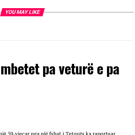
YOU MAY LIKE
 mbetet pa veturë e pa
një 59-vjeçar nga një fshat i Tetovës ka raportuar