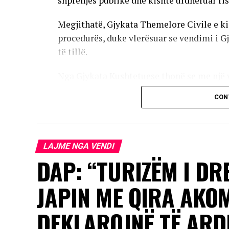
shprehjes publike dhe kishte urdhëruar ris
Megjithatë, Gjykata Themelore Civile e ki
procedurës, duke vlerësuar se vendimi i G
të tillë.
Nga Gjykata Kushtetuese thonë se me një v
CON
AD
LAJME NGA VENDI
Për këtë arsye, për herë të parë është akt
DAP: “TURIZËM I DR
paraparë me Aktin e Gjykatës, i cili është n
JAPIN ME QIRA AKO
DEKLAROJNË TË AR