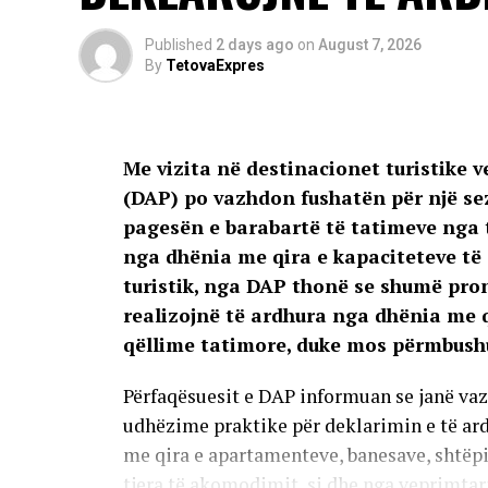
Published
2 days ago
on
August 7, 2026
By
TetovaExpres
Me vizita në destinacionet turistike v
(DAP) po vazhdon fushatën për një sezo
pagesën e barabartë të tatimeve nga t
nga dhënia me qira e kapaciteteve të 
turistik, nga DAP thonë se shumë pron
realizojnë të ardhura nga dhënia me qi
qëllime tatimore, duke mos përmbushu
Përfaqësuesit e DAP informuan se janë vaz
udhëzime praktike për deklarimin e të ard
me qira e apartamenteve, banesave, shtëp
tjera të akomodimit, si dhe nga veprimtari