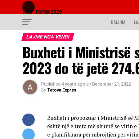
Data:
09/08/2026
BALLINA
LA
LAJME NGA VENDI
Buxheti i Ministrisë 
2023 do të jetë 274.
Published
4 years ago
on
December 21, 2022
By
Tetova Expres
Buxheti i propozuar i Ministrisë së M
është një e treta më shumë se vitin e
e planifikuara për mbrojtjen për viti