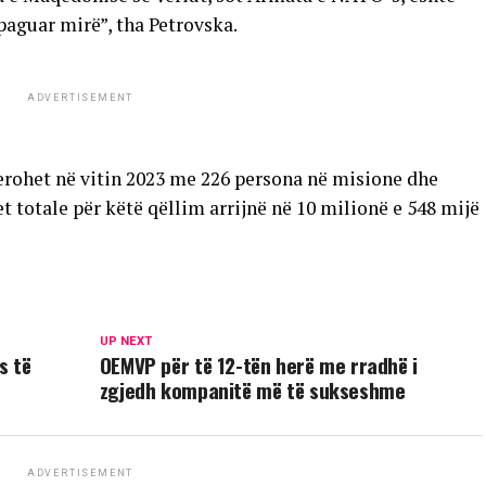
 paguar mirë”, tha Petrovska.
ADVERTISEMENT
jerohet në vitin 2023 me 226 persona në misione dhe
 totale për këtë qëllim arrijnë në 10 milionë e 548 mijë
UP NEXT
s të
ОEMVP për të 12-tën herë me rradhë i
zgjedh kompanitë më të sukseshme
ADVERTISEMENT