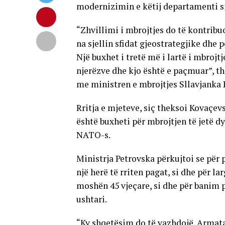
modernizimin e këtij departamenti si
“Zhvillimi i mbrojtjes do të kontrib
na sjellin sfidat gjeostrategjike dhe 
Një buxhet i tretë më i lartë i mbrojt
njerëzve dhe kjo është e paçmuar”, t
me ministren e mbrojtjes Sllavjanka 
Rritja e mjeteve, siç theksoi Kovaçevsk
është buxheti për mbrojtjen të jetë dy
NATO-s.
Ministrja Petrovska përkujtoi se për 
një herë të rriten pagat, si dhe për 
moshën 45 vjeçare, si dhe për banim p
ushtari.
“Ky shqetësim do të vazhdojë. Armat