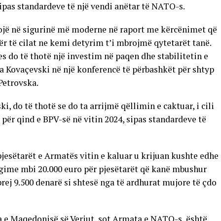
pas standardeve të një vendi anëtar të NATO-s.
uojë në sigurinë më moderne në raport me kërcënimet që
për të cilat ne kemi detyrim t’i mbrojmë qytetarët tanë.
jes do të thotë një investim në paqen dhe stabilitetin e
ha Kovaçevski në një konferencë të përbashkët për shtyp
Petrovska.
i, do të thotë se do ta arrijmë qëllimin e caktuar, i cili
 për qind e BPV-së në vitin 2024, sipas standardeve të
pjesëtarët e Armatës vitin e kaluar u krijuan kushte edhe
largime mbi 20.000 euro për pjesëtarët që kanë mbushur
rej 9.500 denarë si shtesë nga të ardhurat mujore të çdo
a e Maqedonisë së Veriut, sot Armata e NATO-s, është