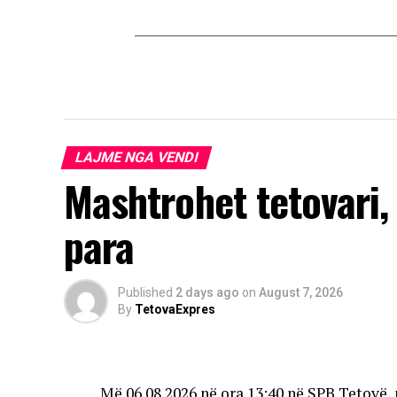
LAJME NGA VENDI
Mashtrohet tetovari,
para
Published
2 days ago
on
August 7, 2026
By
TetovaExpres
Më 06.08.2026 në ora 13:40 në SPB Tetovë, 