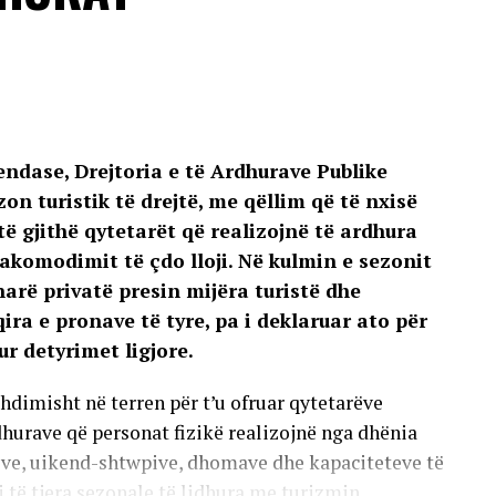
endase, Drejtoria e të Ardhurave Publike
n turistik të drejtë, me qëllim që të nxisë
ë gjithë qytetarët që realizojnë të ardhura
akomodimit të çdo lloji. Në kulmin e sezonit
arë privatë presin mijëra turistë dhe
ra e pronave të tyre, pa i deklaruar ato për
r detyrimet ligjore.
hdimisht në terren për t’u ofruar qytetarëve
hurave që personat fizikë realizojnë nga dhënia
ive, uikend-shtwpive, dhomave dhe kapaciteteve të
 të tjera sezonale të lidhura me turizmin.