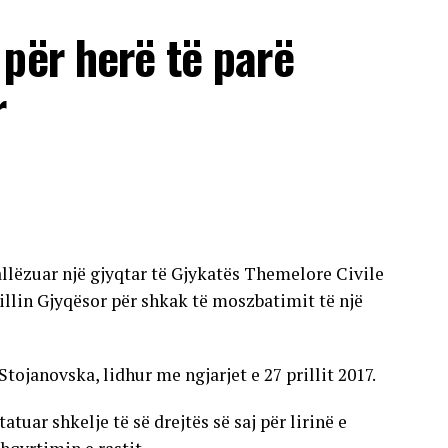
për herë të parë
r
allëzuar një gjyqtar të Gjykatës Themelore Civile
llin Gjyqësor për shkak të moszbatimit të një
Stojanovska, lidhur me ngjarjet e 27 prillit 2017.
uar shkelje të së drejtës së saj për lirinë e