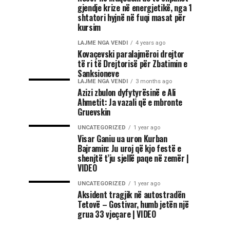
gjendje krize në energjetikë, nga 1
shtatori hyjnë në fuqi masat për
kursim
LAJME NGA VENDI
4 years ago
Kovaçevski paralajmëroi drejtor
të ri të Drejtorisë për Zbatimin e
Sanksioneve
LAJME NGA VENDI
3 months ago
Azizi zbulon dyfytyrësinë e Ali
Ahmetit: Ja vazali që e mbronte
Gruevskin
UNCATEGORIZED
1 year ago
Visar Ganiu ua uron Kurban
Bajramin: Ju uroj që kjo festë e
shenjtë t’ju sjellë paqe në zemër |
VIDEO
UNCATEGORIZED
1 year ago
Aksident tragjik në autostradën
Tetovë – Gostivar, humb jetën një
grua 33 vjeçare | VIDEO