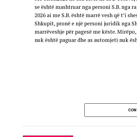
se është mashtruar nga personi S.B. nga raj
2026 ai me S.B. është marrë vesh që t’i sh
Shkupit, pronë e një personi juridik nga S
marrëveshje për pagesë me këste. Mirëpo, 
nuk është paguar dhe as automjeti nuk ësh
CON