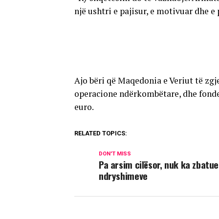
një ushtri e pajisur, e motivuar dhe e
Ajo bëri që Maqedonia e Veriut të zg
operacione ndërkombëtare, dhe fondet
euro.
RELATED TOPICS:
DON'T MISS
Pa arsim cilësor, nuk ka zbatue
ndryshimeve