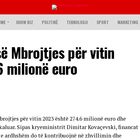
JME
SHOW BIZ
POLITIKË
TEKNOLOGJI
SPORT
MARKETING
së Mbrojtjes për vitin
6 milionë euro
brojtjes për vitin 2023 është 274.6 milionë euro dhe
 kaluar. Sipas kryeministrit Dimitar Kovaçevski, financat
n e ardhshëm do të kontribuojnë në zhvillimin dhe