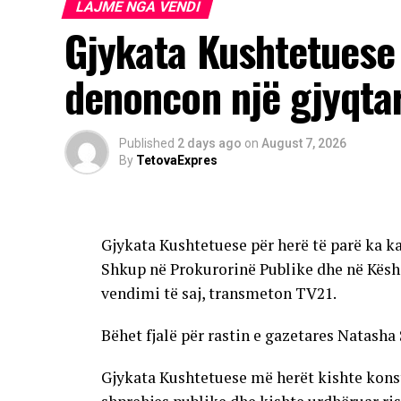
LAJME NGA VENDI
Gjykata Kushtetuese 
denoncon një gjyqta
Published
2 days ago
on
August 7, 2026
By
TetovaExpres
Gjykata Kushtetuese për herë të parë ka k
Shkup në Prokurorinë Publike dhe në Këshi
vendimi të saj, transmeton TV21.
Bëhet fjalë për rastin e gazetares Natasha 
Gjykata Kushtetuese më herët kishte konstat