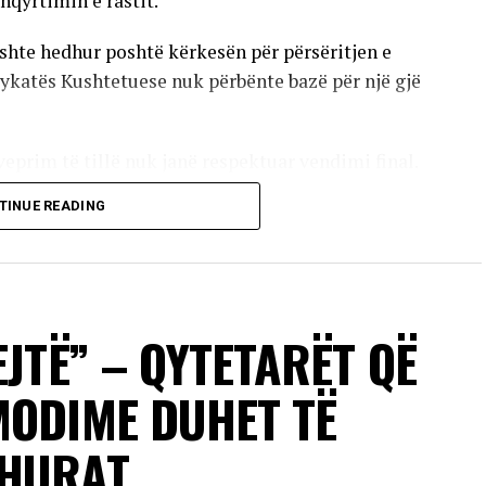
hqyrtimin e rastit.
shte hedhur poshtë kërkesën për përsëritjen e
jykatës Kushtetuese nuk përbënte bazë për një gjë
eprim të tillë nuk janë respektuar vendimi final.
TINUE READING
VERTISEMENT
ivizuar mekanizmi i ri për zbatimin e vendimeve, i
EJTË” – QYTETARËT QË
ë fuqi që nga shtatori i vitit 2024.
MODIME DUHET TË
DHURAT