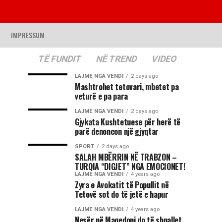
IMPRESSUM
TË FUNDIT
NË TREND
VIDEO
LAJME NGA VENDI
2 days ago
Mashtrohet tetovari, mbetet pa
veturë e pa para
LAJME NGA VENDI
2 days ago
Gjykata Kushtetuese për herë të
parë denoncon një gjyqtar
SPORT
2 days ago
SALAH MBËRRIN NË TRABZON –
TURQIA “DIGJET” NGA EMOCIONET!
LAJME NGA VENDI
4 years ago
Zyra e Avokatit të Popullit në
Tetovë sot do të jetë e hapur
LAJME NGA VENDI
4 years ago
Nesër në Maqedoni do të shpallet