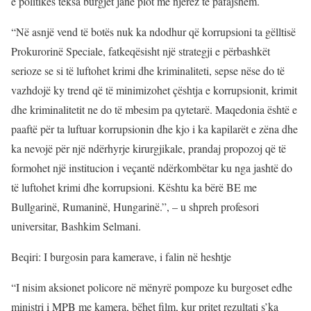
e politikës teksa burgjet janë plot me njerëz të pafajshëm.
“Në asnjë vend të botës nuk ka ndodhur që korrupsioni ta gëlltisë
Prokurorinë Speciale, fatkeqësisht një strategji e përbashkët
serioze se si të luftohet krimi dhe kriminaliteti, sepse nëse do të
vazhdojë ky trend që të minimizohet çështja e korrupsionit, krimit
dhe kriminalitetit ne do të mbesim pa qytetarë. Maqedonia është e
paaftë për ta luftuar korrupsionin dhe kjo i ka kapilarët e zëna dhe
ka nevojë për një ndërhyrje kirurgjikale, prandaj propozoj që të
formohet një institucion i veçantë ndërkombëtar ku nga jashtë do
të luftohet krimi dhe korrupsioni. Kështu ka bërë BE me
Bullgarinë, Rumaninë, Hungarinë.”, – u shpreh profesori
universitar, Bashkim Selmani.
Beqiri: I burgosin para kamerave, i falin në heshtje
“I nisim aksionet policore në mënyrë pompoze ku burgoset edhe
ministri i MPB me kamera, bëhet film, kur pritet rezultati s’ka