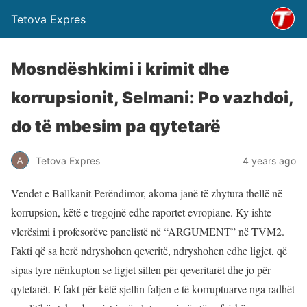
Tetova Expres
Mosndëshkimi i krimit dhe
korrupsionit, Selmani: Po vazhdoi,
do të mbesim pa qytetarë
Tetova Expres
4 years ago
Vendet e Ballkanit Perëndimor, akoma janë të zhytura thellë në
korrupsion, këtë e tregojnë edhe raportet evropiane. Ky ishte
vlerësimi i profesorëve panelistë në “ARGUMENT” në TVM2.
Fakti që sa herë ndryshohen qeveritë, ndryshohen edhe ligjet, që
sipas tyre nënkupton se ligjet sillen për qeveritarët dhe jo për
qytetarët. E fakt për këtë sjellin faljen e të korruptuarve nga radhët