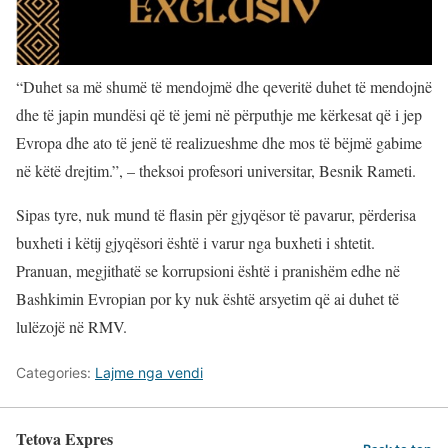
“Duhet sa më shumë të mendojmë dhe qeveritë duhet të mendojnë
dhe të japin mundësi që të jemi në përputhje me kërkesat që i jep
Evropa dhe ato të jenë të realizueshme dhe mos të bëjmë gabime
në këtë drejtim.”, – theksoi profesori universitar, Besnik Rameti.
Sipas tyre, nuk mund të flasin për gjyqësor të pavarur, përderisa
buxheti i këtij gjyqësori është i varur nga buxheti i shtetit.
Pranuan, megjithatë se korrupsioni është i pranishëm edhe në
Bashkimin Evropian por ky nuk është arsyetim që ai duhet të
lulëzojë në RMV.
Categories:
Lajme nga vendi
Tetova Expres