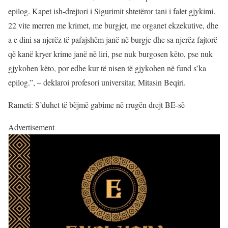
epilog. Kapet ish-drejtori i Sigurimit shtetëror tani i falet gjykimi.
22 vite merren me krimet, me burgjet, me organet ekzekutive, dhe
a e dini sa njerëz të pafajshëm janë në burgje dhe sa njerëz fajtorë
që kanë kryer krime janë në liri, pse nuk burgosen këto, pse nuk
gjykohen këto, por edhe kur të nisen të gjykohen në fund s’ka
epilog.”, – deklaroi profesori universitar, Mitasin Beqiri.
Rameti: S’duhet të bëjmë gabime në rrugën drejt BE-së
Advertisement