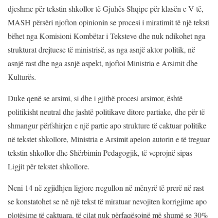
djeshme për tekstin shkollor të Gjuhës Shqipe për klasën e V-të,
MASH përsëri njofton opinionin se procesi i miratimit të një teksti
bëhet nga Komisioni Kombëtar i Teksteve dhe nuk ndikohet nga
strukturat drejtuese të ministrisë, as nga asnjë aktor politik, në
asnjë rast dhe nga asnjë aspekt, njoftoi Ministria e Arsimit dhe
Kulturës.
Duke qenë se arsimi, si dhe i gjithë procesi arsimor, është
politikisht neutral dhe jashtë politikave ditore partiake, dhe për të
shmangur përfshirjen e një partie apo strukture të caktuar politike
në tekstet shkollore, Ministria e Arsimit apelon autorin e të treguar
tekstin shkollor dhe Shërbimin Pedagogjik, të veprojnë sipas
Ligjit për tekstet shkollore.
Neni 14 në zgjidhjen ligjore rregullon në mënyrë të prerë në rast
se konstatohet se në një tekst të miratuar nevojiten korrigjime apo
plotësime të caktuara, të cilat nuk përfaqësojnë më shumë se 30%