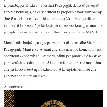
të përmbajtjes së tekstit, Shërbimi Pedagogjik duhet të paraqesë
kërkesë botuesit, gjegjësisht autorit t’i propozojë korrigjim ose një
shtesë në tekstin e tekstit shkollor brenda 30 ditëve nga dita e
marrjes së kërkesës. Një kërkesë për shtesë ose korrigjim mund të
paraqitet nga autori ose botuesi”, thuhet në njoftimin e MASH.
Menjëherë, shtojnë nga atje, pas veprimit të autorit dhe Shërbimit
Pedagogjik, Ministria e Arsimit dhe Shkencës, në komunikim me
operatorin ekonomik i cili është zgjedhur për printimin e teksteve
për nxënësit e arsimit fillor, në kohën më të shkurtër të mundshme
dhe pa kosto shtesë nga buxheti, do të korrigjojë lëshimet dhe
gabimet e vërejtura.almakos
Advertisement