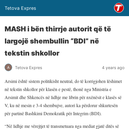
Tetova Expres
MASH i bën thirrje autorit që të
largojë shembullin “BDI” në
tekstin shkollor
Tetova Expres
4 years ago
Arsimi është sistem politikisht neutral, do të korrigjohen lëshimet
në tekstin shkollor për klasën e pestë, thonë nga Ministria e
Arsimit dhe Shkencës në lidhje me librin për nxënësit e klasës së
V, ku në mesin e 3-4 shembujve, autori ka përdorur shkurtesën
për partinë Bashkimi Demokratik për Integrim (BDI).
“Në lidhje me vërejtjet të transmetuara nga mediat gjatë ditës së