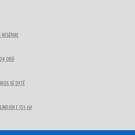
E NESËRME
24 ORË!
HIROS SË DYTË
INDJEN E 151-të!