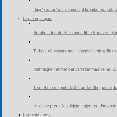
Ilaçi “Foster” për sëmundjet kronike obstruk
Lajme nga rajoni
Betohen deputetët e kuvendit të Kosovës, Kur
Turistja 40-vjeçare nga Holanda humb jetën në
Vazhdojnë hetimet për varrezat masive në Kosov
Tërmet me magnitudë 3.9 godet Shqipërinë, lë
Haxhiu e prerë: Nuk lejojmë gjyqtarë dhe prok
Lajme nga bota