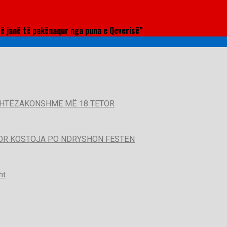
të janë të pakënaqur nga puna e Qeverisë”
SHTËZAKONSHME MË 18 TETOR
POR KOSTOJA PO NDRYSHON FESTËN
ht