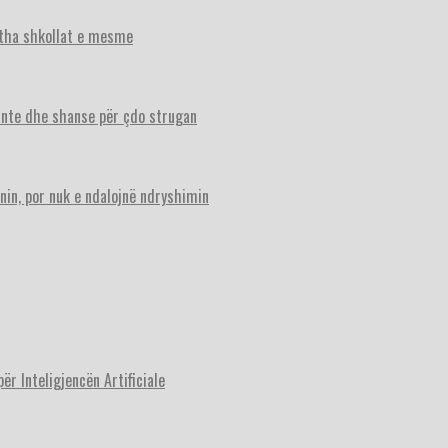
itha shkollat e mesme
ante dhe shanse për çdo strugan
nin, por nuk e ndalojnë ndryshimin
r Inteligjencën Artificiale