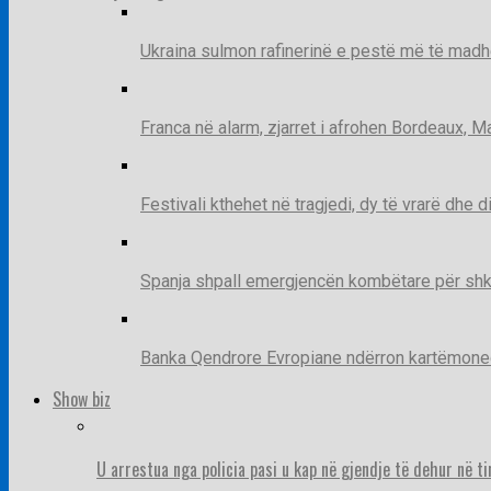
Ukraina sulmon rafinerinë e pestë më të madh
Franca në alarm, zjarret i afrohen Bordeaux, 
Festivali kthehet në tragjedi, dy të vrarë dhe 
Spanja shpall emergjencën kombëtare për shk
Banka Qendrore Evropiane ndërron kartëmonedha
Show biz
U arrestua nga policia pasi u kap në gjendje të dehur në t