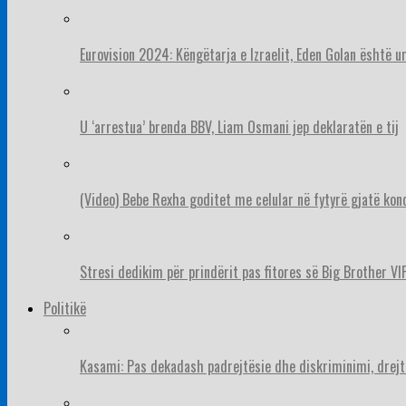
Eurovision 2024: Këngëtarja e Izraelit, Eden Golan është 
U ‘arrestua’ brenda BBV, Liam Osmani jep deklaratën e tij
(Video) Bebe Rexha goditet me celular në fytyrë gjatë konc
Stresi dedikim për prindërit pas fitores së Big Brother VIP
Politikë
Kasami: Pas dekadash padrejtësie dhe diskriminimi, drejt