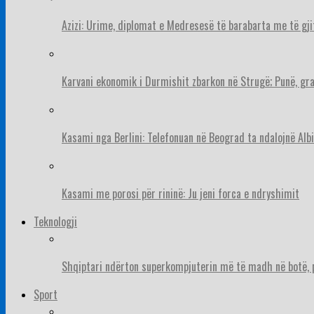
Azizi: Urime, diplomat e Medresesë të barabarta me të gj
Karvani ekonomik i Durmishit zbarkon në Strugë; Punë, gr
Kasami nga Berlini: Telefonuan në Beograd ta ndalojnë Albi
Kasami me porosi për rininë: Ju jeni forca e ndryshimit
Teknologji
Shqiptari ndërton superkompjuterin më të madh në botë, pë
Sport