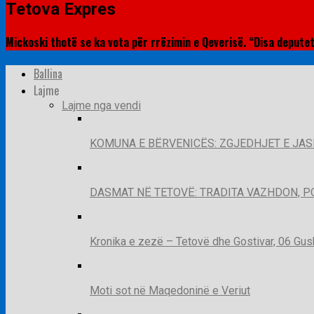
Tetova Expres
Mickoski thotë se ka vota për rrëzimin e Qeverisë. “Disa depute
Ballina
Lajme
Lajme nga vendi
KOMUNA E BËRVENICËS: ZGJEDHJET E JA
DASMAT NË TETOVË: TRADITA VAZHDON, 
Kronika e zezë – Tetovë dhe Gostivar, 06 Gus
Moti sot në Maqedoninë e Veriut