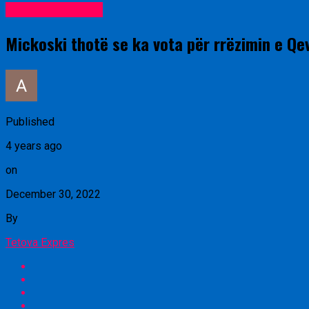
Lajme nga vendi
Mickoski thotë se ka vota për rrëzimin e Qe
Published
4 years ago
on
December 30, 2022
By
Tetova Expres