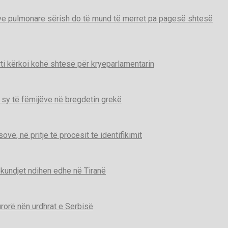
tive pulmonare sërish do të mund të merret pa pagesë shtesë
ti kërkoi kohë shtesë për kryeparlamentarin
 sy të fëmijëve në bregdetin grekë
ë, në pritje të procesit të identifikimit
kundjet ndihen edhe në Tiranë
urorë nën urdhrat e Serbisë