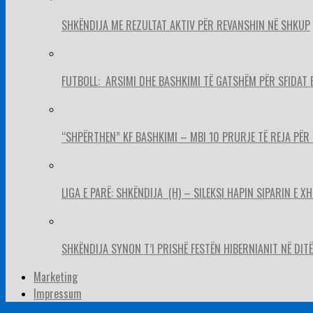
SHKËNDIJA ME REZULTAT AKTIV PËR REVANSHIN NË SHKUP
FUTBOLL: ARSIMI DHE BASHKIMI TË GATSHËM PËR SFIDAT 
“SHPËRTHEN” KF BASHKIMI – MBI 10 PRURJE TË REJA PËR 
LIGA E PARË: SHKËNDIJA (H) – SILEKSI HAPIN SIPARIN E X
SHKËNDIJA SYNON T’I PRISHË FESTËN HIBERNIANIT NË DITËL
Marketing
Impressum