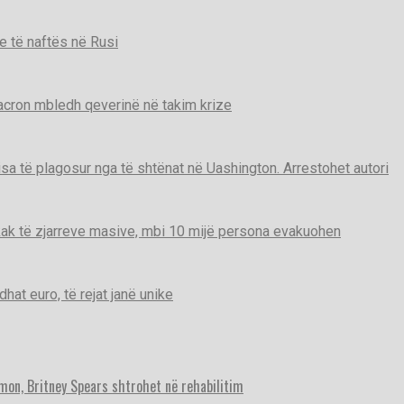
e të naftës në Rusi
Macron mbledh qeverinë në takim krize
disa të plagosur nga të shtënat në Uashington. Arrestohet autori
ak të zjarreve masive, mbi 10 mijë persona evakuohen
t euro, të rejat janë unike
imon, Britney Spears shtrohet në rehabilitim