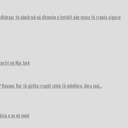
urdhëruar të qëndrojë në dhomën e hotelit nën masa të rrepta sigurie
ertit në Nju Jork
 Kosova: Kur të gjitha rrugët ishin të mbyllura, dera juaj…
ësia u vu në vend