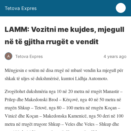
Tetova Expres
LAMM: Vozitni me kujdes, mjegull
në të gjitha rrugët e vendit
Tetova Expres
4 years ago
Mëngjesin e sotëm në disa rrugë në mbarë vendin ka mjegull për
shkak të uljes së dukshmërisë, kumtoi Lidhja Automoto.
Zvogëlohet dukshmëria nga 10 në 20 metra në rrugët Manastir –
Prilep dhe Makedonski Brod – Kërçovë, nga 40 në 50 metra në
rrugën Shkup – Tetovë, nga 80 – 100 metra në rrugën Koçan –
Vinicë dhe Koçan – Makedonska Kamenicë, nga 50 deri në 100
metra në rrugët rrugore Shkup – Veles dhe Veles – Shkup dhe