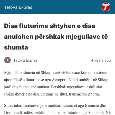
Tetova Expres
Disa fluturime shtyhen e disa
anulohen përshkak mjegullave të
shumta
Tetova Expres
4 years ago
Mjegullat e shumta në Shkup kanë vështirësuar komunikacionin
ajror. Pjesë e fluturimeve nga Aeroporti Ndërkombëtar në Shkup
janë shtyrë apo janë anuluar. Përshkak mjegullave, është ulur
shikueshmëria në disa drejtime në shtet, transmeton Zhurnal.
Sipas informacioneve, janë anuluar fluturimet nga Bremeni dhe
Dortmundi, ndërsa është anuluar edhe fluturimi nga Stambolli. Në