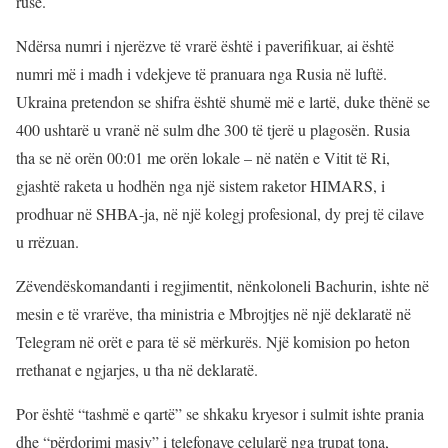
ruse.
Ndërsa numri i njerëzve të vrarë është i paverifikuar, ai është
numri më i madh i vdekjeve të pranuara nga Rusia në luftë.
Ukraina pretendon se shifra është shumë më e lartë, duke thënë se
400 ushtarë u vranë në sulm dhe 300 të tjerë u plagosën. Rusia
tha se në orën 00:01 me orën lokale – në natën e Vitit të Ri,
gjashtë raketa u hodhën nga një sistem raketor HIMARS, i
prodhuar në SHBA-ja, në një kolegj profesional, dy prej të cilave
u rrëzuan.
Zëvendëskomandanti i regjimentit, nënkoloneli Bachurin, ishte në
mesin e të vrarëve, tha ministria e Mbrojtjes në një deklaratë në
Telegram në orët e para të së mërkurës. Një komision po heton
rrethanat e ngjarjes, u tha në deklaratë.
Por është “tashmë e qartë” se shkaku kryesor i sulmit ishte prania
dhe “përdorimi masiv” i telefonave celularë nga trupat tona,