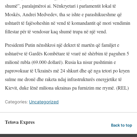
shumë”, paralajmëroi ai. Nënkryetari i parlamentit lokal të
Moskës, Andrei Medvedev, tha se ishte e parashikueshme që
ushtarët të fajësoheshin në vend të komandantit që mori vendimin
fillestar për të vendosur kaq shumë trupa në një vend.
Presidenti Putin nënshkroi një dekret të martën që familjet e
ushtarëve të Gardës Kombëtare të vrarë në shërbim të paguhen 5
milionë rubla (69.000 dollarë). Rusia ka nisur pushtimin e
paprovokuar të Ukrainës më 24 shkurt dhe që nga tetori po kryen
sulme me dronë dhe raketa ndaj infrastrukturës energjetike të
Kievit, duke lënë miliona ukrainas pa furnizim me rrymë. (REL)
Categories:
Uncategorized
Tetova Expres
Back to top