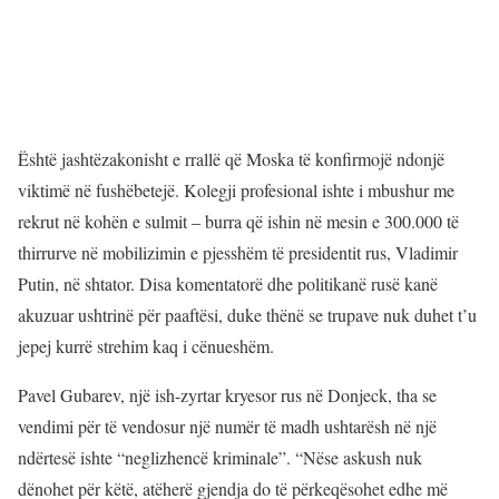
Është jashtëzakonisht e rrallë që Moska të konfirmojë ndonjë
viktimë në fushëbetejë. Kolegji profesional ishte i mbushur me
rekrut në kohën e sulmit – burra që ishin në mesin e 300.000 të
thirrurve në mobilizimin e pjesshëm të presidentit rus, Vladimir
Putin, në shtator. Disa komentatorë dhe politikanë rusë kanë
akuzuar ushtrinë për paaftësi, duke thënë se trupave nuk duhet t’u
jepej kurrë strehim kaq i cënueshëm.
Pavel Gubarev, një ish-zyrtar kryesor rus në Donjeck, tha se
vendimi për të vendosur një numër të madh ushtarësh në një
ndërtesë ishte “neglizhencë kriminale”. “Nëse askush nuk
dënohet për këtë, atëherë gjendja do të përkeqësohet edhe më