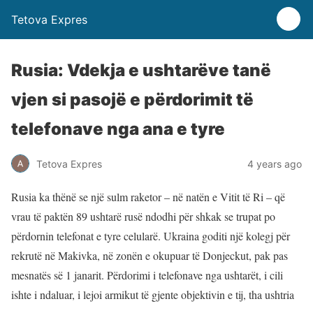
Tetova Expres
Rusia: Vdekja e ushtarëve tanë
vjen si pasojë e përdorimit të
telefonave nga ana e tyre
Tetova Expres
4 years ago
Rusia ka thënë se një sulm raketor – në natën e Vitit të Ri – që
vrau të paktën 89 ushtarë rusë ndodhi për shkak se trupat po
përdornin telefonat e tyre celularë. Ukraina goditi një kolegj për
rekrutë në Makivka, në zonën e okupuar të Donjeckut, pak pas
mesnatës së 1 janarit. Përdorimi i telefonave nga ushtarët, i cili
ishte i ndaluar, i lejoi armikut të gjente objektivin e tij, tha ushtria