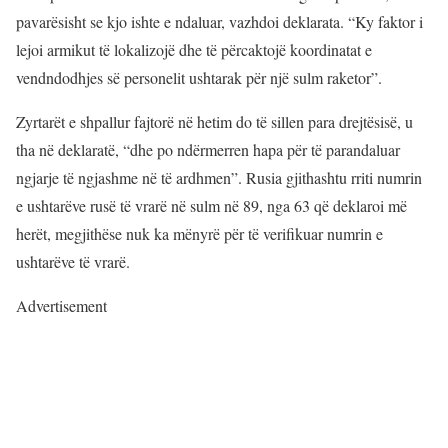
pavarësisht se kjo ishte e ndaluar, vazhdoi deklarata. “Ky faktor i
lejoi armikut të lokalizojë dhe të përcaktojë koordinatat e
vendndodhjes së personelit ushtarak për një sulm raketor”.
Zyrtarët e shpallur fajtorë në hetim do të sillen para drejtësisë, u
tha në deklaratë, “dhe po ndërmerren hapa për të parandaluar
ngjarje të ngjashme në të ardhmen”. Rusia gjithashtu rriti numrin
e ushtarëve rusë të vrarë në sulm në 89, nga 63 që deklaroi më
herët, megjithëse nuk ka mënyrë për të verifikuar numrin e
ushtarëve të vrarë.
Advertisement