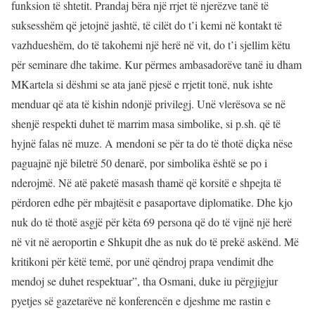
funksion të shtetit. Prandaj bëra një rrjet të njerëzve tanë të
suksesshëm që jetojnë jashtë, të cilët do t’i kemi në kontakt të
vazhdueshëm, do të takohemi një herë në vit, do t’i sjellim këtu
për seminare dhe takime. Kur përmes ambasadorëve tanë iu dham
MKartela si dëshmi se ata janë pjesë e rrjetit tonë, nuk ishte
menduar që ata të kishin ndonjë privilegj. Unë vlerësova se në
shenjë respekti duhet të marrim masa simbolike, si p.sh. që të
hyjnë falas në muze. A mendoni se për ta do të thotë diçka nëse
paguajnë një biletrë 50 denarë, por simbolika është se po i
nderojmë. Në atë paketë masash thamë që korsitë e shpejta të
përdoren edhe për mbajtësit e pasaportave diplomatike. Dhe kjo
nuk do të thotë asgjë për këta 69 persona që do të vijnë një herë
në vit në aeroportin e Shkupit dhe as nuk do të prekë askënd. Më
kritikoni për këtë temë, por unë qëndroj prapa vendimit dhe
mendoj se duhet respektuar”, tha Osmani, duke iu përgjigjur
pyetjes së gazetarëve në konferencën e djeshme me rastin e