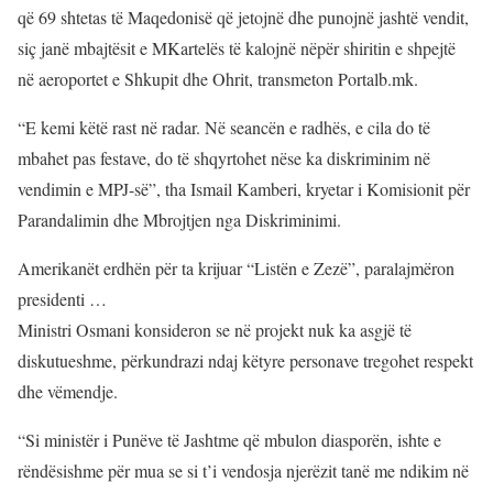
që 69 shtetas të Maqedonisë që jetojnë dhe punojnë jashtë vendit,
siç janë mbajtësit e MKartelës të kalojnë nëpër shiritin e shpejtë
në aeroportet e Shkupit dhe Ohrit, transmeton Portalb.mk.
“E kemi këtë rast në radar. Në seancën e radhës, e cila do të
mbahet pas festave, do të shqyrtohet nëse ka diskriminim në
vendimin e MPJ-së”, tha Ismail Kamberi, kryetar i Komisionit për
Parandalimin dhe Mbrojtjen nga Diskriminimi.
Amerikanët erdhën për ta krijuar “Listën e Zezë”, paralajmëron
presidenti …
Ministri Osmani konsideron se në projekt nuk ka asgjë të
diskutueshme, përkundrazi ndaj këtyre personave tregohet respekt
dhe vëmendje.
“Si ministër i Punëve të Jashtme që mbulon diasporën, ishte e
rëndësishme për mua se si t’i vendosja njerëzit tanë me ndikim në