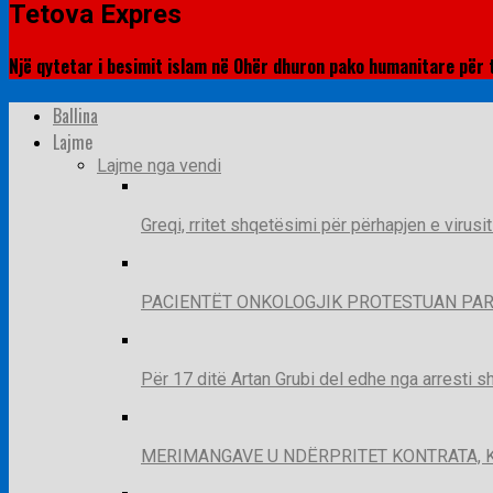
Tetova Expres
Një qytetar i besimit islam në Ohër dhuron pako humanitare për 
Ballina
Lajme
Lajme nga vendi
Greqi, rritet shqetësimi për përhapjen e virusi
PACIENTËT ONKOLOGJIK PROTESTUAN PAR
Për 17 ditë Artan Grubi del edhe nga arresti s
MERIMANGAVE U NDËRPRITET KONTRATA, 