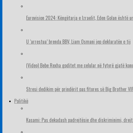
Eurovision 2024: Këngëtarja e Izraelit, Eden Golan është 
U ‘arrestua’ brenda BBV, Liam Osmani jep deklaratën e tij
(Video) Bebe Rexha goditet me celular në fytyrë gjatë konc
Stresi dedikim për prindërit pas fitores së Big Brother VIP
Politikë
Kasami: Pas dekadash padrejtësie dhe diskriminimi, drejt