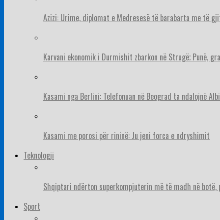
Azizi: Urime, diplomat e Medresesë të barabarta me të gj
Karvani ekonomik i Durmishit zbarkon në Strugë; Punë, gr
Kasami nga Berlini: Telefonuan në Beograd ta ndalojnë Albi
Kasami me porosi për rininë: Ju jeni forca e ndryshimit
Teknologji
Shqiptari ndërton superkompjuterin më të madh në botë, pë
Sport