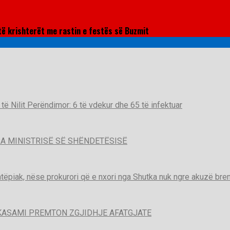
të krishterët me rastin e festës së Buzmit
t të Nilit Perëndimor: 6 të vdekur dhe 65 të infektuar
A MINISTRISË SË SHËNDETËSISË
htëpiak, nëse prokurori që e nxori nga Shutka nuk ngre akuzë brend
KASAMI PREMTON ZGJIDHJE AFATGJATE