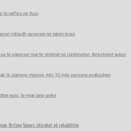
e të naftës në Rusi
Macron mbledh qeverinë në takim krize
disa të plagosur nga të shtënat në Uashington. Arrestohet autori
ak të zjarreve masive, mbi 10 mijë persona evakuohen
t euro, të rejat janë unike
imon, Britney Spears shtrohet në rehabilitim