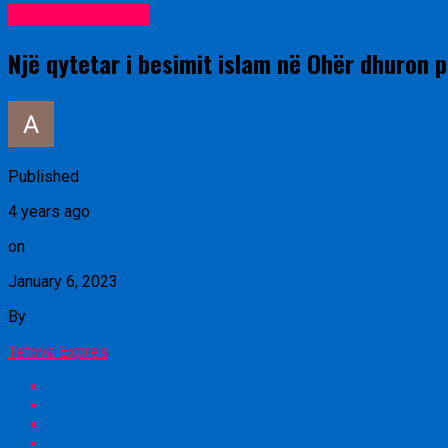
Lajme nga vendi
Një qytetar i besimit islam në Ohër dhuron 
Published
4 years ago
on
January 6, 2023
By
Tetova Expres