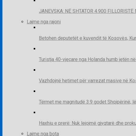
JANEVSKA: NË SHTATOR 4.900 FILLORISTË 
Lajme nga rajoni
Betohen deputetët e kuvendit të Kosovës, Kur
Turistja 40-vjeçare nga Holanda humb jetën në
Vazhdojnë hetimet për varrezat masive në Kosov
Tërmet me magnitudë 3.9 godet Shqipërinë, lë
Haxhiu e prerë: Nuk lejojmë gjyqtarë dhe prok
Lajme nga bota