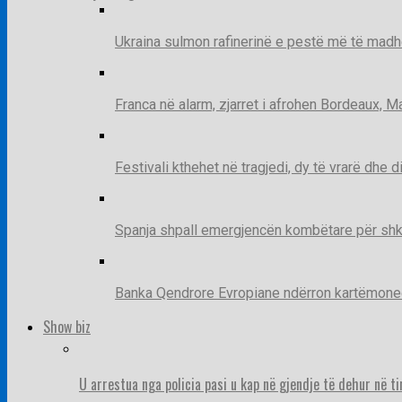
Ukraina sulmon rafinerinë e pestë më të madh
Franca në alarm, zjarret i afrohen Bordeaux, 
Festivali kthehet në tragjedi, dy të vrarë dhe 
Spanja shpall emergjencën kombëtare për shk
Banka Qendrore Evropiane ndërron kartëmonedha
Show biz
U arrestua nga policia pasi u kap në gjendje të dehur në t