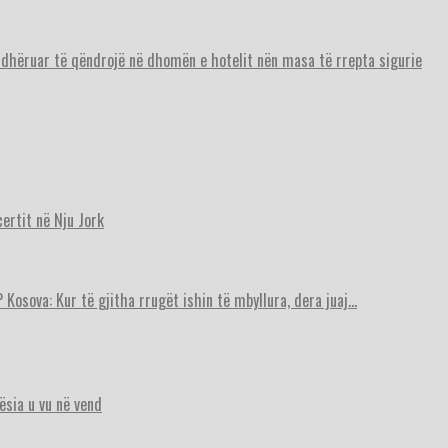
urdhëruar të qëndrojë në dhomën e hotelit nën masa të rrepta sigurie
ertit në Nju Jork
 Kosova: Kur të gjitha rrugët ishin të mbyllura, dera juaj…
ësia u vu në vend