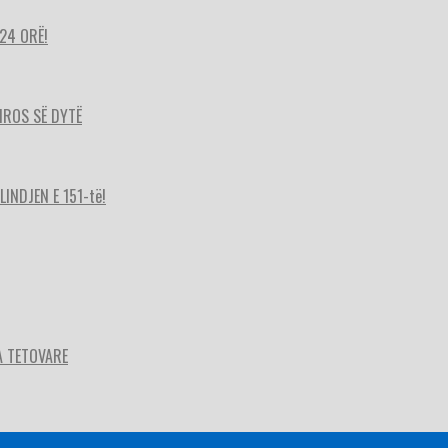
24 ORË!
HIROS SË DYTË
INDJEN E 151-të!
A TETOVARE