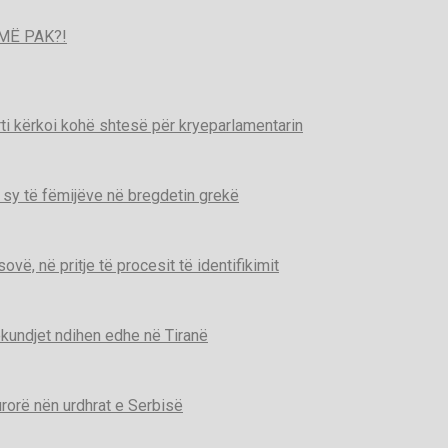
MË PAK?!
ti kërkoi kohë shtesë për kryeparlamentarin
 sy të fëmijëve në bregdetin grekë
ë, në pritje të procesit të identifikimit
kundjet ndihen edhe në Tiranë
urorë nën urdhrat e Serbisë