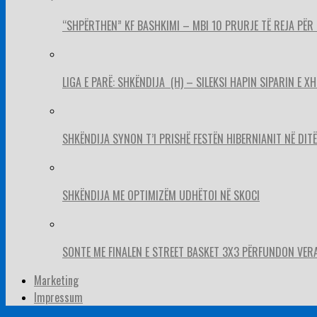
“SHPËRTHEN” KF BASHKIMI – MBI 10 PRURJE TË REJA PËR 
LIGA E PARË: SHKËNDIJA (H) – SILEKSI HAPIN SIPARIN E X
SHKËNDIJA SYNON T’I PRISHË FESTËN HIBERNIANIT NË DITËL
SHKËNDIJA ME OPTIMIZËM UDHËTOI NË SKOCI
SONTE ME FINALEN E STREET BASKET 3X3 PËRFUNDON VER
Marketing
Impressum