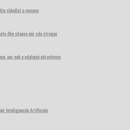
itha shkollat e mesme
ante dhe shanse për çdo strugan
nin, por nuk e ndalojnë ndryshimin
r Inteligjencën Artificiale