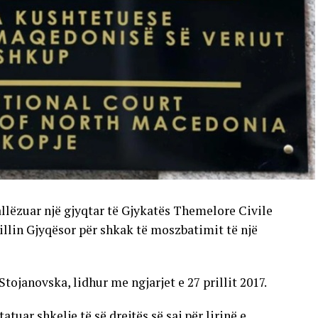
allëzuar një gjyqtar të Gjykatës Themelore Civile
llin Gjyqësor për shkak të moszbatimit të një
Stojanovska, lidhur me ngjarjet e 27 prillit 2017.
uar shkelje të së drejtës së saj për lirinë e