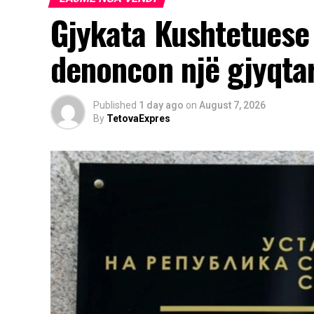
Gjykata Kushtetuese 
denoncon një gjyqta
Published
1 day ago
on
August 7, 2026
By
TetovaExpres