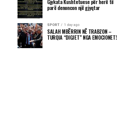
Gjykata Kushtetuese për herë të
parë denoncon një gjyqtar
SPORT
1 day ago
SALAH MBËRRIN NË TRABZON –
TURQIA “DIGJET” NGA EMOCIONET!