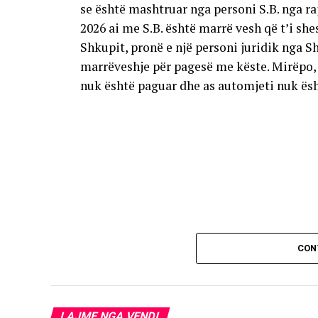
se është mashtruar nga personi S.B. nga raj
2026 ai me S.B. është marrë vesh që t’i sh
Shkupit, pronë e një personi juridik nga S
marrëveshje për pagesë me këste. Mirëpo, 
nuk është paguar dhe as automjeti nuk ësh
CON
LAJME NGA VENDI