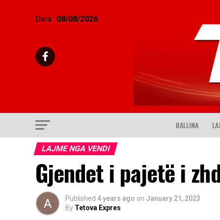
Data:
08/08/2026
BALLINA
LA
LAJME NGA VENDI
Gjendet i pajetë i zh
Published
4 years ago
on
January 21, 2023
By
Tetova Expres