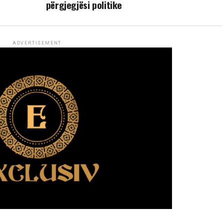
përgjegjësi politike
ADVERTISEMENT