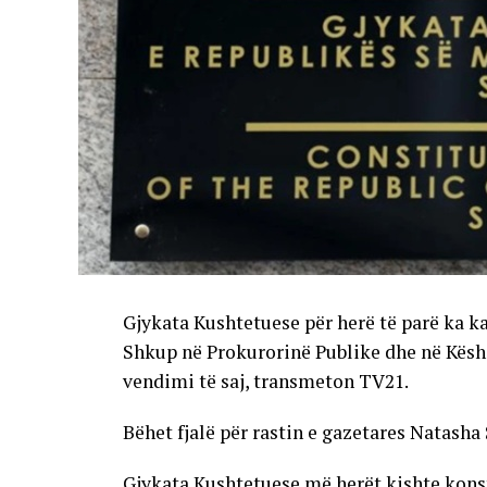
Gjykata Kushtetuese për herë të parë ka k
Shkup në Prokurorinë Publike dhe në Këshi
vendimi të saj, transmeton TV21.
Bëhet fjalë për rastin e gazetares Natasha 
Gjykata Kushtetuese më herët kishte konstat