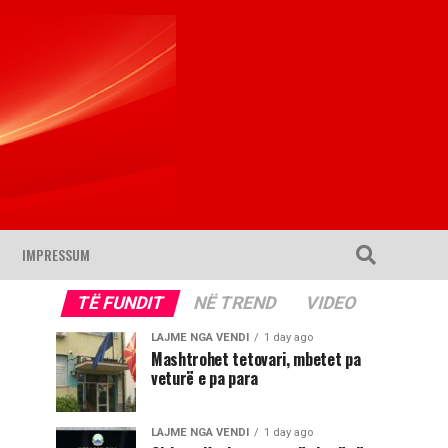
IMPRESSUM
TË FUNDIT
NË TREND
VIDEO
LAJME NGA VENDI
1 day ago
Mashtrohet tetovari, mbetet pa
veturë e pa para
LAJME NGA VENDI
1 day ago