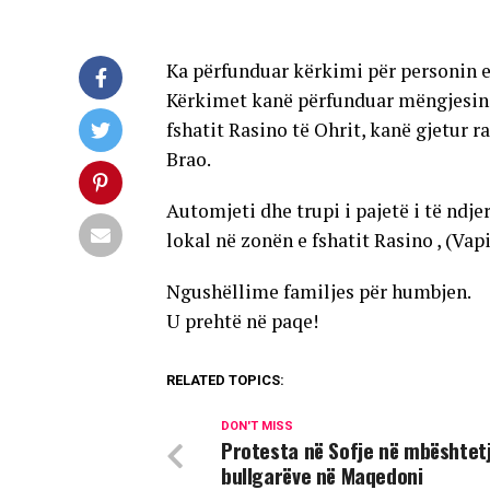
Ka përfunduar kërkimi për personin e
Kërkimet kanë përfunduar mëngjesin e
fshatit Rasino të Ohrit, kanë gjetur r
Brao.
Automjeti dhe trupi i pajetë i të ndje
lokal në zonën e fshatit Rasino , (Vapi
Ngushëllime familjes për humbjen.
U prehtë në paqe!
RELATED TOPICS:
DON'T MISS
Protesta në Sofje në mbështetj
bullgarëve në Maqedoni