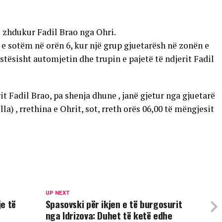
 zhdukur Fadil Brao nga Ohri.
 sotëm në orën 6, kur një grup gjuetarësh në zonën e
astësisht automjetin dhe trupin e pajetë të ndjerit Fadil
rit Fadil Brao, pa shenja dhune , janë gjetur nga gjuetarë
lla) , rrethina e Ohrit, sot, rreth orës 06,00 të mëngjesit
UP NEXT
e të
Spasovski për ikjen e të burgosurit
nga Idrizova: Duhet të ketë edhe