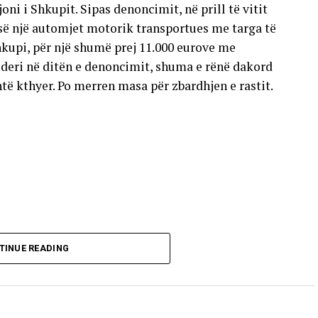
oni i Shkupit. Sipas denoncimit, në prill të vitit
esë një automjet motorik transportues me targa të
hkupi, për një shumë prej 11.000 eurove me
deri në ditën e denoncimit, shuma e rënë dakord
të kthyer. Po merren masa për zbardhjen e rastit.
TINUE READING