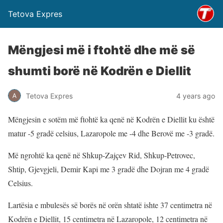
Tetova Expres
Mëngjesi më i ftohtë dhe më së
shumti borë në Kodrën e Diellit
Tetova Expres
4 years ago
Mëngjesin e sotëm më ftohtë ka qenë në Kodrën e Diellit ku është
matur -5 gradë celsius, Lazaropole me -4 dhe Berovë me -3 gradë.
Më ngrohtë ka qenë në Shkup-Zajçev Rid, Shkup-Petrovec,
Shtip, Gjevgjeli, Demir Kapi me 3 gradë dhe Dojran me 4 gradë
Celsius.
Lartësia e mbulesës së borës në orën shtatë ishte 37 centimetra në
Kodrën e Diellit, 15 centimetra në Lazaropole, 12 centimetra në