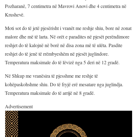
Pozharanë, 7 centimetra në Mavrovi Anovi dhe 4 centimetra në
Krushevë.
Moti sot do të jetë pjesërisht i vranët me reshje shiu, bore në zonat
malore dhe më të larta. Në orët e paradites në pjesët perëndimore
reshjet do të kalojnë në borë në disa zona më të ulëta. Pasdite
reshjet do të jenë të rrëmbyeshëm në pjesët juglindore.
Temperatura maksimale do të lëvizë nga 5 deri në 12 gradë.
Në Shkup me vranësira të pjesshme me reshje të
kohëpaskohshme shiu. Do të fryjë erë mesatare nga juglindja.
Temperatura maksimale do të arrijë në 8 gradë.
Advertisement