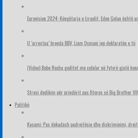
Eurovision 2024: Këngëtarja e Izraelit, Eden Golan është 
U ‘arrestua’ brenda BBV, Liam Osmani jep deklaratën e tij
(Video) Bebe Rexha goditet me celular në fytyrë gjatë konc
Stresi dedikim për prindërit pas fitores së Big Brother VIP
Politikë
Kasami: Pas dekadash padrejtësie dhe diskriminimi, drejt