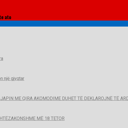
te ato
ra
 një gjyqtar
QË JAPIN ME QIRA AKOMODIME DUHET TË DEKLAROJNË TË A
SHTËZAKONSHME MË 18 TETOR