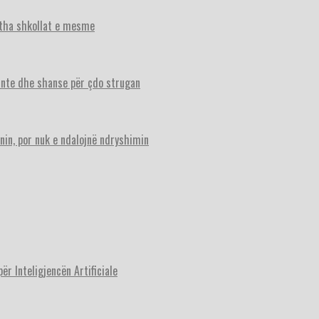
itha shkollat e mesme
ante dhe shanse për çdo strugan
nin, por nuk e ndalojnë ndryshimin
r Inteligjencën Artificiale