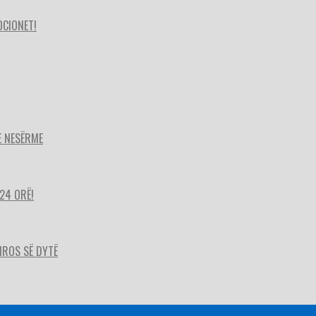
OCIONET!
E NESËRME
24 ORË!
HIROS SË DYTË