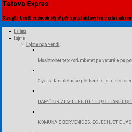
Tetova Expres
Strugë/ Qentë endacak bëjnë për spital aktivisten e cila i mbron
Ballina
Lajme
Lajme nga vendi
Mashtrohet tetovari, mbetet pa veturë e pa pa
Gjykata Kushtetuese për herë të parë denoncon
DAP: “TURIZËM I DREJTË” – QYTETARËT 
KOMUNA E BËRVENICËS: ZGJEDHJET E JA