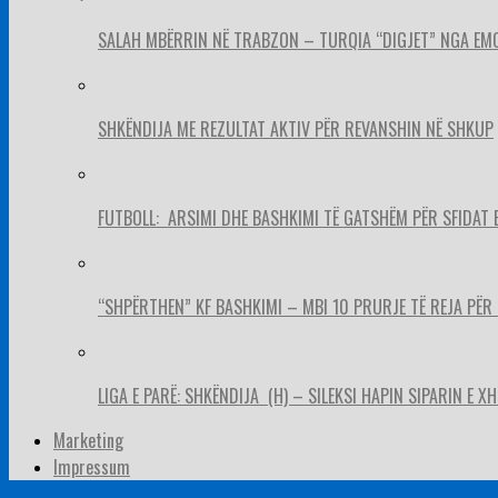
SALAH MBËRRIN NË TRABZON – TURQIA “DIGJET” NGA EM
SHKËNDIJA ME REZULTAT AKTIV PËR REVANSHIN NË SHKUP
FUTBOLL: ARSIMI DHE BASHKIMI TË GATSHËM PËR SFIDAT 
“SHPËRTHEN” KF BASHKIMI – MBI 10 PRURJE TË REJA PËR 
LIGA E PARË: SHKËNDIJA (H) – SILEKSI HAPIN SIPARIN E X
Marketing
Impressum