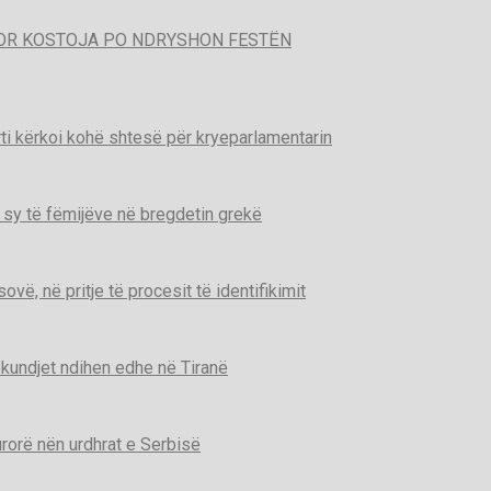
POR KOSTOJA PO NDRYSHON FESTËN
ti kërkoi kohë shtesë për kryeparlamentarin
 sy të fëmijëve në bregdetin grekë
ë, në pritje të procesit të identifikimit
kundjet ndihen edhe në Tiranë
urorë nën urdhrat e Serbisë