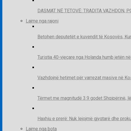
DASMAT NË TETOVË: TRADITA VAZHDON, 
Lajme nga rajoni
Betohen deputetët e kuvendit të Kosovës, Kur
Turistja 40-vjeçare nga Holanda humb jetën në
Vazhdojnë hetimet për varrezat masive në Kosov
Tërmet me magnitudë 3.9 godet Shqipërinë, lë
Haxhiu e prerë: Nuk lejojmë gjyqtarë dhe prok
Lajme nga bota