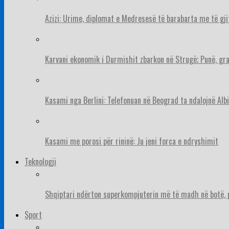
Azizi: Urime, diplomat e Medresesë të barabarta me të gj
Karvani ekonomik i Durmishit zbarkon në Strugë; Punë, gr
Kasami nga Berlini: Telefonuan në Beograd ta ndalojnë Albi
Kasami me porosi për rininë: Ju jeni forca e ndryshimit
Teknologji
Shqiptari ndërton superkompjuterin më të madh në botë, pë
Sport