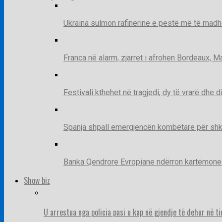
Ukraina sulmon rafinerinë e pestë më të madh
Franca në alarm, zjarret i afrohen Bordeaux, 
Festivali kthehet në tragjedi, dy të vrarë dhe 
Spanja shpall emergjencën kombëtare për shk
Banka Qendrore Evropiane ndërron kartëmonedha
Show biz
U arrestua nga policia pasi u kap në gjendje të dehur në t