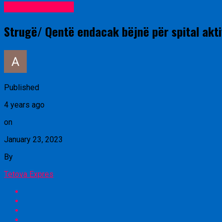
Lajme nga vendi
Strugë/ Qentë endacak bëjnë për spital aktiv
Published
4 years ago
on
January 23, 2023
By
Tetova Expres