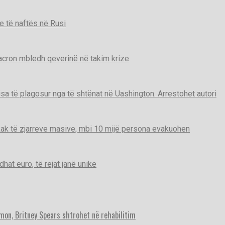
e të naftës në Rusi
Macron mbledh qeverinë në takim krize
disa të plagosur nga të shtënat në Uashington. Arrestohet autori
ak të zjarreve masive, mbi 10 mijë persona evakuohen
t euro, të rejat janë unike
imon, Britney Spears shtrohet në rehabilitim