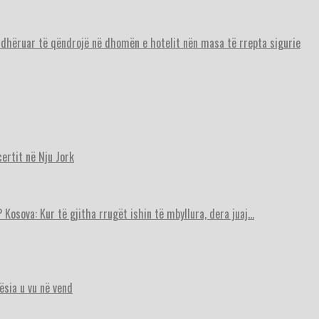
urdhëruar të qëndrojë në dhomën e hotelit nën masa të rrepta sigurie
ertit në Nju Jork
 Kosova: Kur të gjitha rrugët ishin të mbyllura, dera juaj…
ësia u vu në vend