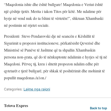
“Maqedonia ishte dhe është bullgare! Maqedonia e Veriut është
një çështje tjetër. Merita i takon Titos për këtë. Me ndalime për
hyrje në vend nuk do ta fshini të vërtetën!”, shkruan Xhambaski
në postimin në rrjetet sociale.
Presidenti Stevo Pendarovski dje në seancën e Këshillit të
Sigurimit u propozoi institucioneve, përkatësisht Qeverisë dhe
Ministrisë së Punëve të Jashtme që ta shpallin Xhambaskin
persona non-grata, që do të nënkuptonte ndalimin e hyrjes së tij në
Maqedoni. Përveç tij, kreu i shtetit propozon ndalim edhe për
qytetarët e tjerë bullgarë, për shkak të poshtërimit dhe mohimit të
popullit maqedonas./a1on./
Categories:
Lajme nga rajoni
Tetova Expres
Back to top