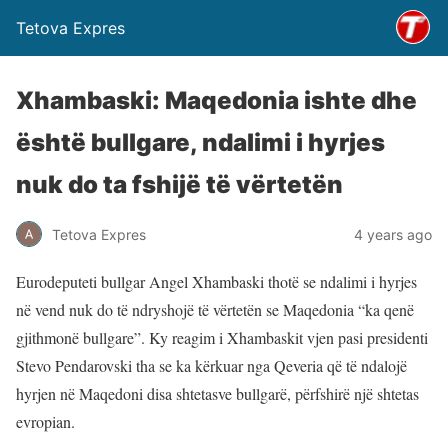
Tetova Expres
Xhambaski: Maqedonia ishte dhe
është bullgare, ndalimi i hyrjes
nuk do ta fshijë të vërtetën
Tetova Expres
4 years ago
Eurodeputeti bullgar Angel Xhambaski thotë se ndalimi i hyrjes
në vend nuk do të ndryshojë të vërtetën se Maqedonia “ka qenë
gjithmonë bullgare”. Ky reagim i Xhambaskit vjen pasi presidenti
Stevo Pendarovski tha se ka kërkuar nga Qeveria që të ndalojë
hyrjen në Maqedoni disa shtetasve bullgarë, përfshirë një shtetas
evropian.